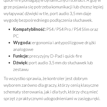
quick-fire pomagają w dynamicznych scenach. A gdy w
grze pojawia się potrzeba komunikacji lub chcesz lepiej
wyłapywać dźwięki w tle, port audio 3,5 mm daje
wygodę bezpośredniego podłączenia słuchawek.
Kompatybilność:
PS4 / PS4 Pro / PS4 Slim oraz
PC
Wygoda:
ergonomia i antypoślizgowe drążki
analogowe
Funkcje:
precyzyjny D-Pad i quick-fire
Dźwięk:
port audio 3,5 mm do słuchawek lub
zestawu
To wszystko sprawia, że kontroler jest dobrym
wyborem zarówno dla graczy, którzy cenią klasyczne
schematy sterowania, jak i dla tych, którzy chcą mieć
sprzęt z praktycznymi udogodnieniami w zasięgu ręki.