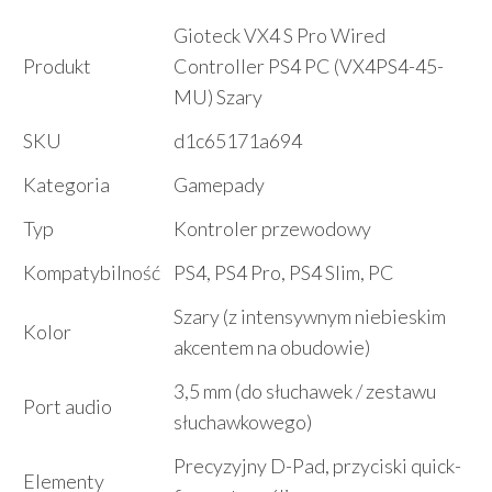
Gioteck VX4 S Pro Wired
Produkt
Controller PS4 PC (VX4PS4-45-
MU) Szary
SKU
d1c65171a694
Kategoria
Gamepady
Typ
Kontroler przewodowy
Kompatybilność
PS4, PS4 Pro, PS4 Slim, PC
Szary (z intensywnym niebieskim
Kolor
akcentem na obudowie)
3,5 mm (do słuchawek / zestawu
Port audio
słuchawkowego)
Precyzyjny D-Pad, przyciski quick-
Elementy