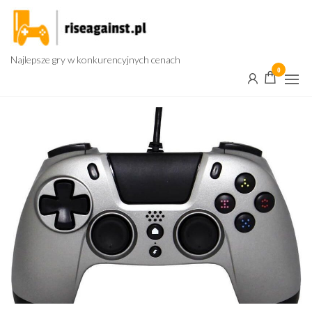
Przejdź
do
treści
Najlepsze gry w konkurencyjnych cenach
0