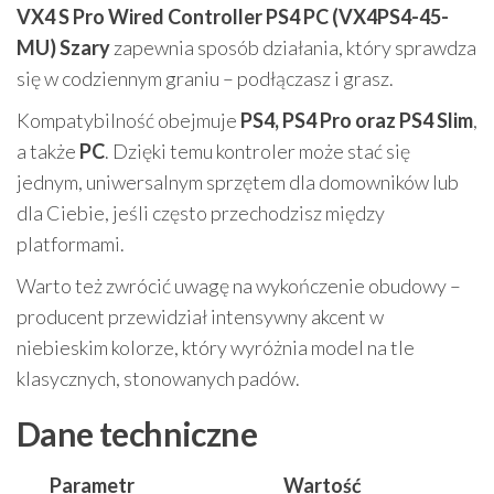
VX4 S Pro Wired Controller PS4 PC (VX4PS4-45-
MU) Szary
zapewnia sposób działania, który sprawdza
się w codziennym graniu – podłączasz i grasz.
Kompatybilność obejmuje
PS4, PS4 Pro oraz PS4 Slim
,
a także
PC
. Dzięki temu kontroler może stać się
jednym, uniwersalnym sprzętem dla domowników lub
dla Ciebie, jeśli często przechodzisz między
platformami.
Warto też zwrócić uwagę na wykończenie obudowy –
producent przewidział intensywny akcent w
niebieskim kolorze, który wyróżnia model na tle
klasycznych, stonowanych padów.
Dane techniczne
Parametr
Wartość