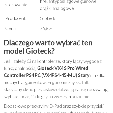
fire, antypoślizgowe gumowe
sterowania
drążki analogowe
Producent
Gioteck
Cena
76,8 zł
Dlaczego warto wybrać ten
model Gioteck?
Jeśli zależy Ci na kontrolerze, który łączy wygodę z
funkcjonalnością,
Gioteck VX4 S Pro Wired
Controller PS4 PC (VX4PS4-45-MU) Szary
ma kilka
mocnych argumentów. Ergonomiczny kształt i
klasyczny układ przycisków ułatwiają naukę i pozwalają
szybciej przejść do gry na wyższym poziomie.
Dodatkowo precyzyjny D-Pad oraz szybkie przyciski