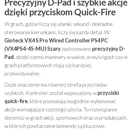
Precyzyjny D-Pad i szybkie akcje
dzięki przyciskom Quick-Fire
W grach, gdzie liczą się ułamki sekund i dokładne
sterowanie kierunkami, liczy się każdy detal. W
Gioteck VX4 S Pro Wired Controller PS4 PC
(VX4PS4-45-MU) Szary
zastosowano
precyzyjny D-
Pad
, dzięki czemu manewry w walce, w wyścigach czy w
grach platformowych stają się bardziej
przewidywalne.
Duże znaczenie ma również strefa przycisków
szybkich. Kontroler został wyposażony w
przyciski
quick-fire
, które pozwalają wygodnie wykonywać
akcje wymagające częstego użycia. To rozwiązanie
docenisz w grach akcji, sportowych oraz w produkcjach,
w których powtarzalne komendy są kluczowe.