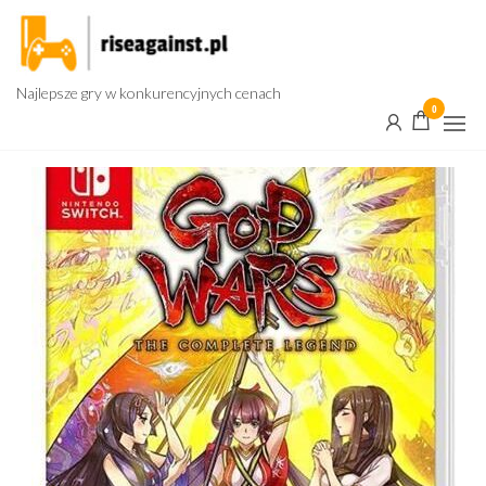
Przejdź
do
treści
Najlepsze gry w konkurencyjnych cenach
0