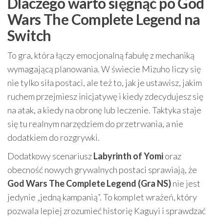
Dlaczego warto sięgnąć po God
Wars The Complete Legend na
Switch
To gra, która łączy emocjonalną fabułę z mechaniką
wymagającą planowania. W świecie Mizuho liczy się
nie tylko siła postaci, ale też to, jak je ustawisz, jakim
ruchem przejmiesz inicjatywę i kiedy zdecydujesz się
na atak, a kiedy na obronę lub leczenie. Taktyka staje
się tu realnym narzędziem do przetrwania, a nie
dodatkiem do rozgrywki.
Dodatkowy scenariusz
Labyrinth of Yomi
oraz
obecność nowych grywalnych postaci sprawiają, że
God Wars The Complete Legend (Gra NS)
nie jest
jedynie „jedną kampanią”. To komplet wrażeń, który
pozwala lepiej zrozumieć historię Kaguyi i sprawdzać