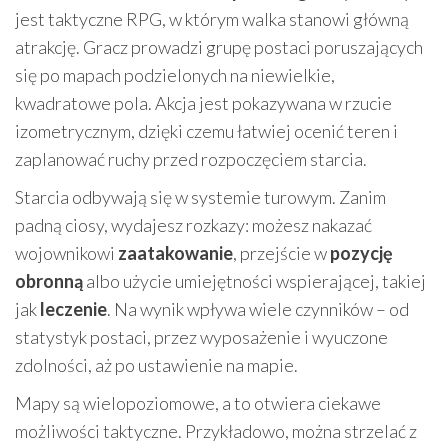
jest taktyczne RPG, w którym walka stanowi główną
atrakcję. Gracz prowadzi grupę postaci poruszających
się po mapach podzielonych na niewielkie,
kwadratowe pola. Akcja jest pokazywana w rzucie
izometrycznym, dzięki czemu łatwiej ocenić teren i
zaplanować ruchy przed rozpoczęciem starcia.
Starcia odbywają się w systemie turowym. Zanim
padną ciosy, wydajesz rozkazy: możesz nakazać
wojownikowi
zaatakowanie
, przejście w
pozycję
obronną
albo użycie umiejętności wspierającej, takiej
jak
leczenie
. Na wynik wpływa wiele czynników – od
statystyk postaci, przez wyposażenie i wyuczone
zdolności, aż po ustawienie na mapie.
Mapy są wielopoziomowe, a to otwiera ciekawe
możliwości taktyczne. Przykładowo, można strzelać z