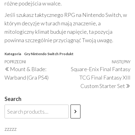
różne podejścia w walce.
Jeśli szukasz taktycznego RPG na Nintendo Switch, w
którym decyzje w turach mają znaczenie, a
mitologiczny klimat buduje napięcie, ta pozycja
powinna szczególnie przyciągnąć Twoją uwagę.
Kategoria
Gry Nintendo Switch
Produkt
Nawigacja
Poprzedni
POPRZEDNI
NASTĘPNY
N
Mount & Blade:
Square-Enix Final Fantasy
wpisu
wpis
w
Warband (Gra PS4)
TCG Final Fantasy XIII
Custom Starter Set
Search
zzzzz