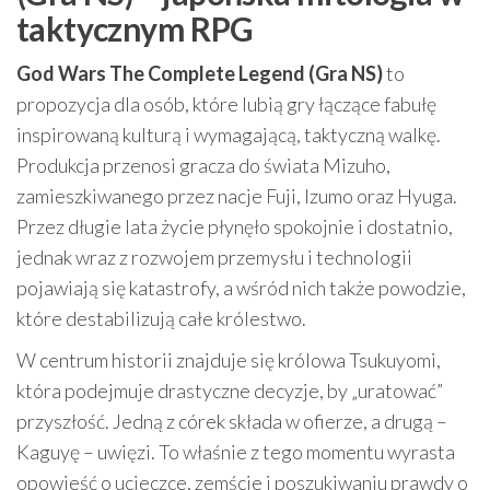
taktycznym RPG
God Wars The Complete Legend (Gra NS)
to
propozycja dla osób, które lubią gry łączące fabułę
inspirowaną kulturą i wymagającą, taktyczną walkę.
Produkcja przenosi gracza do świata Mizuho,
zamieszkiwanego przez nacje Fuji, Izumo oraz Hyuga.
Przez długie lata życie płynęło spokojnie i dostatnio,
jednak wraz z rozwojem przemysłu i technologii
pojawiają się katastrofy, a wśród nich także powodzie,
które destabilizują całe królestwo.
W centrum historii znajduje się królowa Tsukuyomi,
która podejmuje drastyczne decyzje, by „uratować”
przyszłość. Jedną z córek składa w ofierze, a drugą –
Kaguyę – uwięzi. To właśnie z tego momentu wyrasta
opowieść o ucieczce, zemście i poszukiwaniu prawdy o