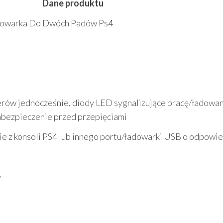
Dane produktu
adowarka Do Dwóch Padów Ps4
rów jednocześnie, diody LED sygnalizujące pracę/ładowan
abezpieczenie przed przepięciami
ie z konsoli PS4 lub innego portu/ładowarki USB o odpowi
y