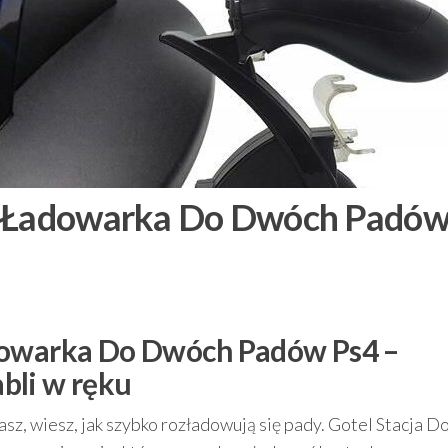
ca Ładowarka Do Dwóch Padó
dowarka Do Dwóch Padów Ps4 –
bli w ręku
asz, wiesz, jak szybko rozładowują się pady. Gotel Stacja D