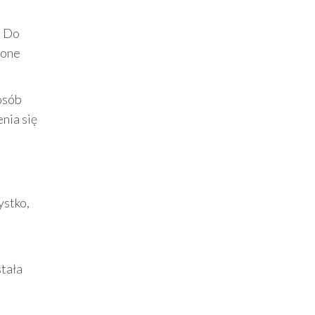
a Do
zone
posób
nia się
ystko,
stała