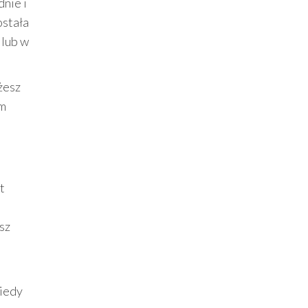
nie i
ostała
 lub w
żesz
ym
st
sz
kiedy