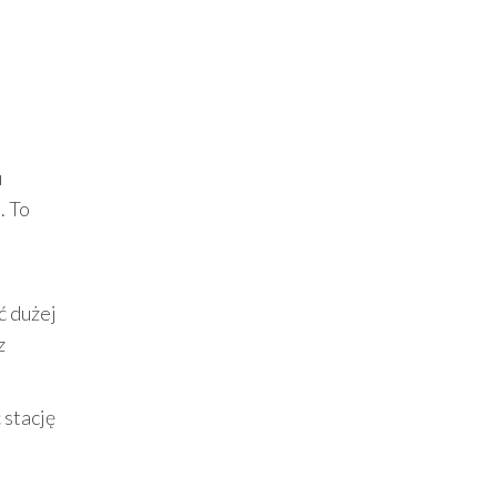
u
. To
ć dużej
z
 stację