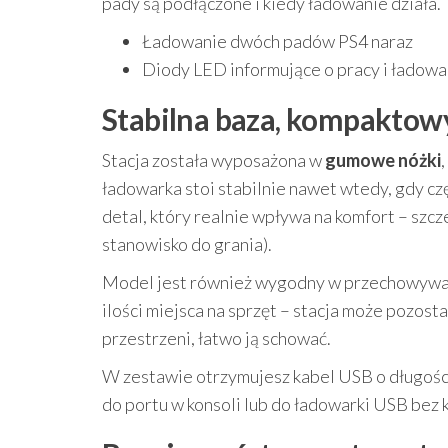
pady są podłączone i kiedy ładowanie działa.
Ładowanie dwóch padów PS4 naraz
Diody LED informujące o pracy i ładowa
Stabilna baza, kompaktow
Stacja została wyposażona w
gumowe nóżki
ładowarka stoi stabilnie nawet wtedy, gdy czę
detal, który realnie wpływa na komfort – szcz
stanowisko do grania).
Model jest również wygodny w przechowywani
ilości miejsca na sprzęt – stacja może pozost
przestrzeni, łatwo ją schować.
W zestawie otrzymujesz kabel USB o długośc
do portu w konsoli lub do ładowarki USB bez 