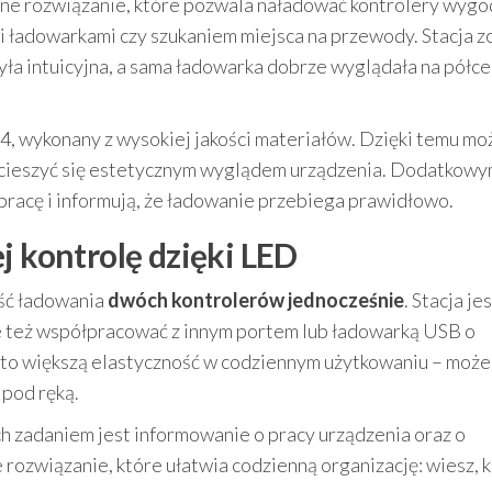
e rozwiązanie, które pozwala naładować kontrolery wygod
ładowarkami czy szukaniem miejsca na przewody. Stacja z
ła intuicyjna, a sama ładowarka dobrze wyglądała na półce
4, wykonany z wysokiej jakości materiałów. Dzięki temu mo
ie cieszyć się estetycznym wyglądem urządzenia. Dodatkow
ą pracę i informują, że ładowanie przebiega prawidłowo.
j kontrolę dzięki LED
ość ładowania
dwóch kontrolerów jednocześnie
. Stacja je
e też współpracować z innym portem lub ładowarką USB o
to większą elastyczność w codziennym użytkowaniu – może
 pod ręką.
Ich zadaniem jest informowanie o pracy urządzenia oraz o
rozwiązanie, które ułatwia codzienną organizację: wiesz, 