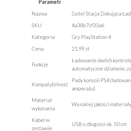
Parametr
Nazwa
Gotel Stacja Dokująca Ł
SKU
4a38b7cf33a6
Kategoria
Gry PlayStation 4
Cena
21.99 zł
Ładowanie dwóch kontrole
Funkcje
automatyczne działanie, z
Pady konsoli PS4 (ładowan
Kompatybilność
amperażu)
Materiał
Wysokiej jakości materiał
wykonania
Kabel w
USB o długości ok. 50 cm
zestawie