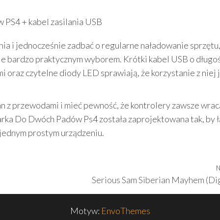
 PS4 + kabel zasilania USB
ia i jednocześnie zadbać o regularne naładowanie sprzętu,
e bardzo praktycznym wyborem. Krótki kabel USB o długoś
 oraz czytelne diody LED sprawiają, że korzystanie z niej 
an z przewodami i mieć pewność, że kontrolery zawsze wrac
arka Do Dwóch Padów Ps4 została zaprojektowana tak, by ł
 jednym prostym urządzeniu.
N
Serious Sam Siberian Mayhem (Dig
Motyw:
EnvoThemes