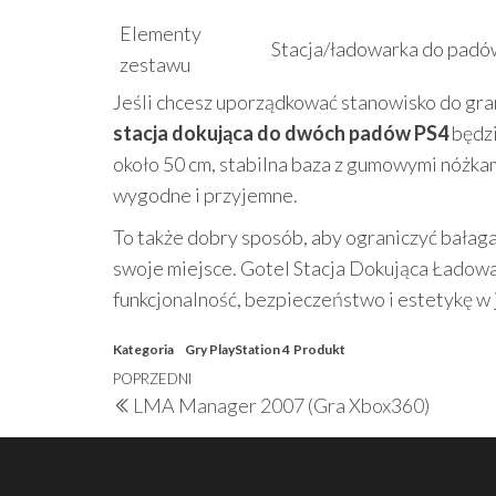
Elementy
Stacja/ładowarka do padów
zestawu
Jeśli chcesz uporządkować stanowisko do gran
stacja dokująca do dwóch padów PS4
będzi
około 50 cm, stabilna baza z gumowymi nóżkami
wygodne i przyjemne.
To także dobry sposób, aby ograniczyć bałag
swoje miejsce. Gotel Stacja Dokująca Ładow
funkcjonalność, bezpieczeństwo i estetykę w
Kategoria
Gry PlayStation 4
Produkt
Nawigacja
Poprzedni
POPRZEDNI
LMA Manager 2007 (Gra Xbox360)
wpisu
wpis