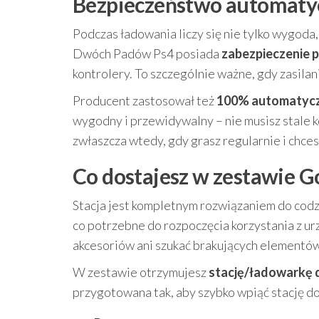
Bezpieczeństwo automatyc
Podczas ładowania liczy się nie tylko wygod
Dwóch Padów Ps4 posiada
zabezpieczenie p
kontrolery. To szczególnie ważne, gdy zasilan
Producent zastosował też
100% automatycz
wygodny i przewidywalny – nie musisz stale 
zwłaszcza wtedy, gdy grasz regularnie i chces
Co dostajesz w zestawie G
Stacja jest kompletnym rozwiązaniem do cod
co potrzebne do rozpoczęcia korzystania z u
akcesoriów ani szukać brakujących elementów
W zestawie otrzymujesz
stację/ładowarkę 
przygotowana tak, aby szybko wpiąć stację do z