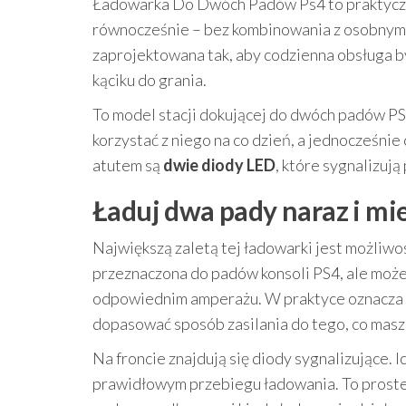
Ładowarka Do Dwóch Padów Ps4 to praktyczn
równocześnie – bez kombinowania z osobnymi 
zaprojektowana tak, aby codzienna obsługa by
kąciku do grania.
To model stacji dokującej do dwóch padów PS
korzystać z niego na co dzień, a jednocześn
atutem są
dwie diody LED
, które sygnalizuj
Ładuj dwa pady naraz i mie
Największą zaletą tej ładowarki jest możliw
przeznaczona do padów konsoli PS4, ale moż
odpowiednim amperażu. W praktyce oznacza 
dopasować sposób zasilania do tego, co masz
Na froncie znajdują się diody sygnalizujące. 
prawidłowym przebiegu ładowania. To proste 