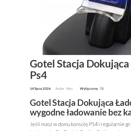
Gotel Stacja Dokują
Ps4
14 lipca 2026
Autor
kleo
Wyłączony
Gotel Stacja Dokująca Ła
wygodne ładowanie bez ka
Jeśli masz w domu konsolę PS4 i regularnie gr