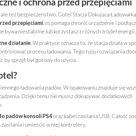
zne i ochrona przed przepięciami
a, ale też bezpieczeństwo. Gotel Stacja Dokująca Ładowark
rzed przepięciami
, co pomaga chronić urządzenie i podłąc
ie bywa niestabilne lub korzystasz z różnych źródeł energii.
ne działanie
. W praktyce oznacza to, że stacja działa w s
kontrolować procesu ładowania. Tego typu rozwiązania doce
z, by sprzęt był gotowy do użycia.
otel?
ziennego ładowania padów. W opakowaniu znajduje się wsz
rządzenia. Dzięki temu nie musisz dokupywać dodatkowych
.
do padów konsoli PS4
oraz kabel zasilania USB. Całość zo
asilania i umieścić w niej kontrolery.