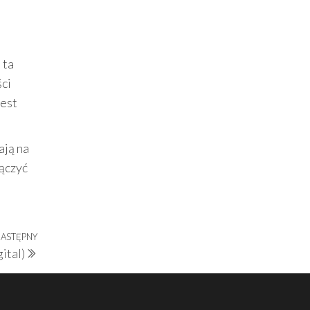
 ta
ci
jest
ają na
ączyć
ASTĘPNY
Następny
ital)
wpis