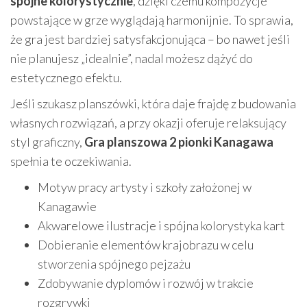
spójne kolorystycznie
, dzięki czemu kompozycje
powstające w grze wyglądają harmonijnie. To sprawia,
że gra jest bardziej satysfakcjonująca – bo nawet jeśli
nie planujesz „idealnie”, nadal możesz dążyć do
estetycznego efektu.
Jeśli szukasz planszówki, która daje frajdę z budowania
własnych rozwiązań, a przy okazji oferuje relaksujący
styl graficzny,
Gra planszowa 2 pionki Kanagawa
spełnia te oczekiwania.
Motyw pracy artysty i szkoły założonej w
Kanagawie
Akwarelowe ilustracje i spójna kolorystyka kart
Dobieranie elementów krajobrazu w celu
stworzenia spójnego pejzażu
Zdobywanie dyplomów i rozwój w trakcie
rozgrywki