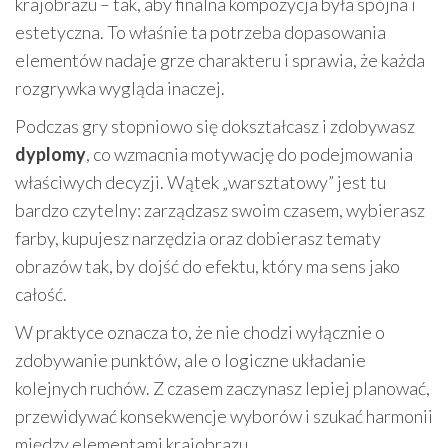
krajobrazu – tak, aby finalna kompozycja była spójna i
estetyczna. To właśnie ta potrzeba dopasowania
elementów nadaje grze charakteru i sprawia, że każda
rozgrywka wygląda inaczej.
Podczas gry stopniowo się dokształcasz i zdobywasz
dyplomy
, co wzmacnia motywację do podejmowania
właściwych decyzji. Wątek „warsztatowy” jest tu
bardzo czytelny: zarządzasz swoim czasem, wybierasz
farby, kupujesz narzędzia oraz dobierasz tematy
obrazów tak, by dojść do efektu, który ma sens jako
całość.
W praktyce oznacza to, że nie chodzi wyłącznie o
zdobywanie punktów, ale o logiczne układanie
kolejnych ruchów. Z czasem zaczynasz lepiej planować,
przewidywać konsekwencje wyborów i szukać harmonii
między elementami krajobrazu.