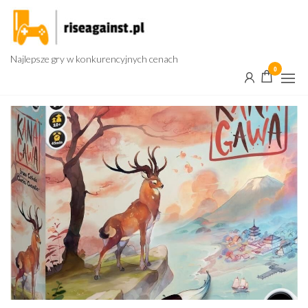
Przejdź
do
treści
Najlepsze gry w konkurencyjnych cenach
0