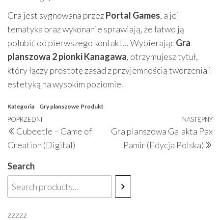
Gra jest sygnowana przez
Portal Games
, a jej
tematyka oraz wykonanie sprawiają, że łatwo ją
polubić od pierwszego kontaktu. Wybierając
Gra
planszowa 2 pionki Kanagawa
, otrzymujesz tytuł,
który łączy prostotę zasad z przyjemnością tworzenia i
estetyką na wysokim poziomie.
Kategoria
Gry planszowe
Produkt
Nawigacja
Poprzedni
POPRZEDNI
NASTĘPNY
N
Cubeetle – Game of
Gra planszowa Galakta Pax
wpisu
wpis
w
Creation (Digital)
Pamir (Edycja Polska)
Search
zzzzz