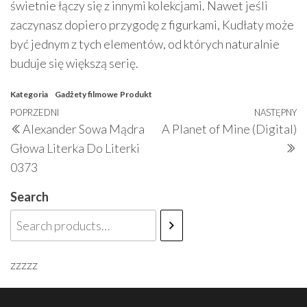
świetnie łączy się z innymi kolekcjami. Nawet jeśli
zaczynasz dopiero przygodę z figurkami, Kudłaty może
być jednym z tych elementów, od których naturalnie
buduje się większą serię.
Kategoria
Gadżety filmowe
Produkt
Nawigacja
Poprzedni
POPRZEDNI
NASTĘPNY
N
Alexander Sowa Mądra
A Planet of Mine (Digital)
wpisu
wpis
w
Głowa Literka Do Literki
0373
Search
zzzzz