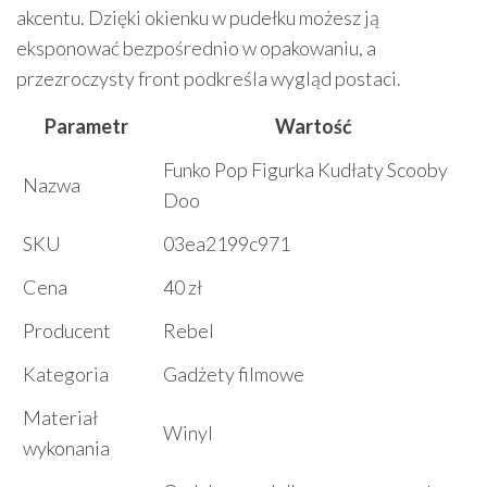
akcentu. Dzięki okienku w pudełku możesz ją
eksponować bezpośrednio w opakowaniu, a
przezroczysty front podkreśla wygląd postaci.
Parametr
Wartość
Funko Pop Figurka Kudłaty Scooby
Nazwa
Doo
SKU
03ea2199c971
Cena
40 zł
Producent
Rebel
Kategoria
Gadżety filmowe
Materiał
Winyl
wykonania