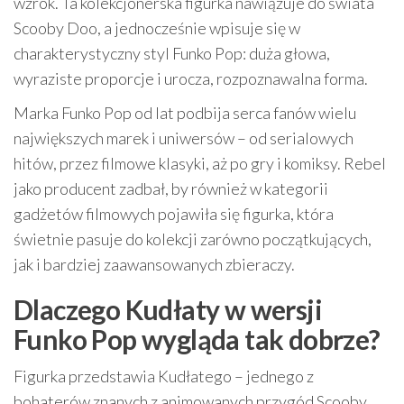
wzrok. Ta kolekcjonerska figurka nawiązuje do świata
Scooby Doo, a jednocześnie wpisuje się w
charakterystyczny styl Funko Pop: duża głowa,
wyraziste proporcje i urocza, rozpoznawalna forma.
Marka Funko Pop od lat podbija serca fanów wielu
największych marek i uniwersów – od serialowych
hitów, przez filmowe klasyki, aż po gry i komiksy. Rebel
jako producent zadbał, by również w kategorii
gadżetów filmowych pojawiła się figurka, która
świetnie pasuje do kolekcji zarówno początkujących,
jak i bardziej zaawansowanych zbieraczy.
Dlaczego Kudłaty w wersji
Funko Pop wygląda tak dobrze?
Figurka przedstawia Kudłatego – jednego z
bohaterów znanych z animowanych przygód Scooby