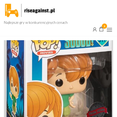
Przejdź
do
treści
Najlepsze gry w konkurencyjnych cenach
0