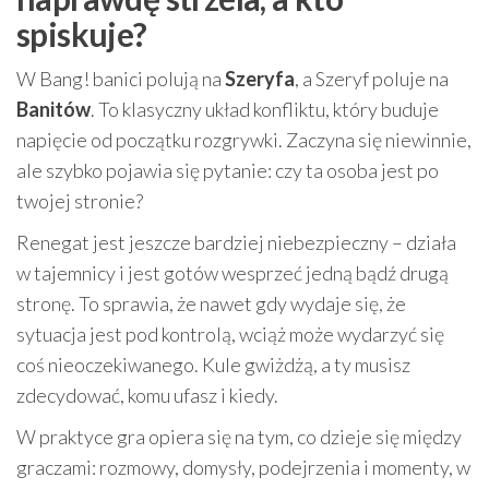
spiskuje?
W Bang! banici polują na
Szeryfa
, a Szeryf poluje na
Banitów
. To klasyczny układ konfliktu, który buduje
napięcie od początku rozgrywki. Zaczyna się niewinnie,
ale szybko pojawia się pytanie: czy ta osoba jest po
twojej stronie?
Renegat jest jeszcze bardziej niebezpieczny – działa
w tajemnicy i jest gotów wesprzeć jedną bądź drugą
stronę. To sprawia, że nawet gdy wydaje się, że
sytuacja jest pod kontrolą, wciąż może wydarzyć się
coś nieoczekiwanego. Kule gwiżdżą, a ty musisz
zdecydować, komu ufasz i kiedy.
W praktyce gra opiera się na tym, co dzieje się między
graczami: rozmowy, domysły, podejrzenia i momenty, w