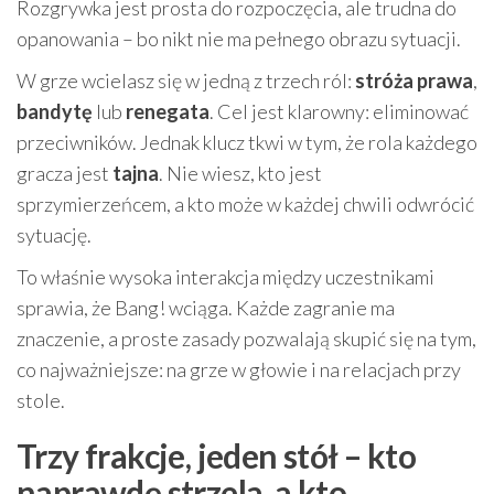
Rozgrywka jest prosta do rozpoczęcia, ale trudna do
opanowania – bo nikt nie ma pełnego obrazu sytuacji.
W grze wcielasz się w jedną z trzech ról:
stróża prawa
,
bandytę
lub
renegata
. Cel jest klarowny: eliminować
przeciwników. Jednak klucz tkwi w tym, że rola każdego
gracza jest
tajna
. Nie wiesz, kto jest
sprzymierzeńcem, a kto może w każdej chwili odwrócić
sytuację.
To właśnie wysoka interakcja między uczestnikami
sprawia, że Bang! wciąga. Każde zagranie ma
znaczenie, a proste zasady pozwalają skupić się na tym,
co najważniejsze: na grze w głowie i na relacjach przy
stole.
Trzy frakcje, jeden stół – kto
naprawdę strzela, a kto