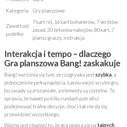
Kategoria
Gry planszowe
7 kart ról, 16 kart bohaterów, 7 skrótów
Zawartość
zasad, 30 żetonów nabojów, 80 kart, 7
pudełka
plansz graczy, instrukcja
Interakcja i tempo – dlaczego
Gra planszowa Bang! zaskakuje
Bang! wyróżnia się tym, że rozgrywka jest
szybka
, a
jednocześnie pełna napięcia. Łatwo wejść w rytm gry,
bo zasady są zrozumiałe, a elementy są czytelne. To
sprawia, że nawet po kilku rundach potrafisz
podejmować trafne decyzje, choć i tak nie da się
przewidzieć wszystkiego.
Ważne jest również to, że gra opiera się na
tajnych