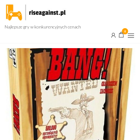
Przejdź
do
treści
Najlepsze gry w konkurencyjnych cenach
0