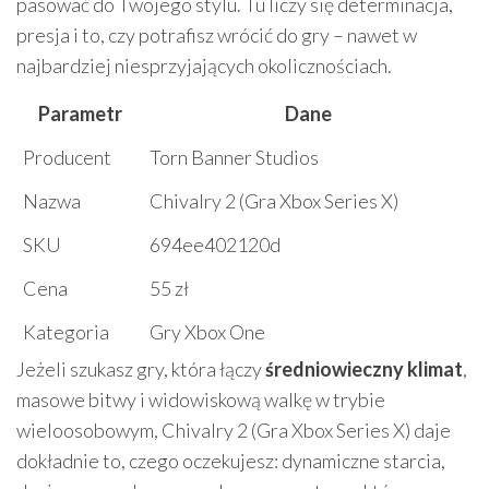
pasować do Twojego stylu. Tu liczy się determinacja,
presja i to, czy potrafisz wrócić do gry – nawet w
najbardziej niesprzyjających okolicznościach.
Parametr
Dane
Producent
Torn Banner Studios
Nazwa
Chivalry 2 (Gra Xbox Series X)
SKU
694ee402120d
Cena
55 zł
Kategoria
Gry Xbox One
Jeżeli szukasz gry, która łączy
średniowieczny klimat
,
masowe bitwy i widowiskową walkę w trybie
wieloosobowym, Chivalry 2 (Gra Xbox Series X) daje
dokładnie to, czego oczekujesz: dynamiczne starcia,