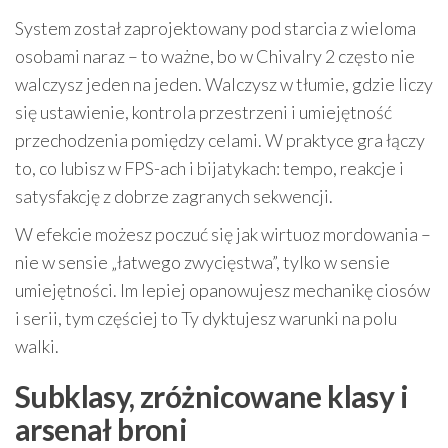
System został zaprojektowany pod starcia z wieloma
osobami naraz – to ważne, bo w Chivalry 2 często nie
walczysz jeden na jeden. Walczysz w tłumie, gdzie liczy
się ustawienie, kontrola przestrzeni i umiejętność
przechodzenia pomiędzy celami. W praktyce gra łączy
to, co lubisz w FPS-ach i bijatykach: tempo, reakcje i
satysfakcję z dobrze zagranych sekwencji.
W efekcie możesz poczuć się jak wirtuoz mordowania –
nie w sensie „łatwego zwycięstwa”, tylko w sensie
umiejętności. Im lepiej opanowujesz mechanikę ciosów
i serii, tym częściej to Ty dyktujesz warunki na polu
walki.
Subklasy, zróżnicowane klasy i
arsenał broni