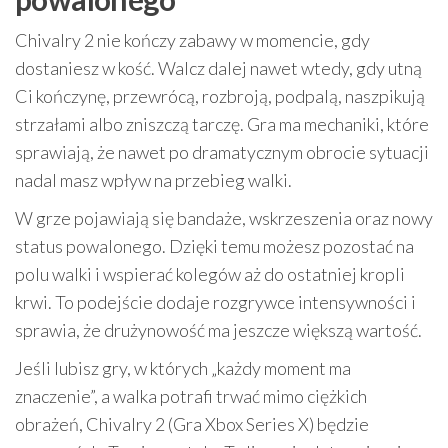
Chivalry 2 nie kończy zabawy w momencie, gdy
dostaniesz w kość. Walcz dalej nawet wtedy, gdy utną
Ci kończynę, przewrócą, rozbroją, podpalą, naszpikują
strzałami albo zniszczą tarczę. Gra ma mechaniki, które
sprawiają, że nawet po dramatycznym obrocie sytuacji
nadal masz wpływ na przebieg walki.
W grze pojawiają się bandaże, wskrzeszenia oraz nowy
status powalonego. Dzięki temu możesz pozostać na
polu walki i wspierać kolegów aż do ostatniej kropli
krwi. To podejście dodaje rozgrywce intensywności i
sprawia, że drużynowość ma jeszcze większą wartość.
Jeśli lubisz gry, w których „każdy moment ma
znaczenie”, a walka potrafi trwać mimo ciężkich
obrażeń, Chivalry 2 (Gra Xbox Series X) będzie