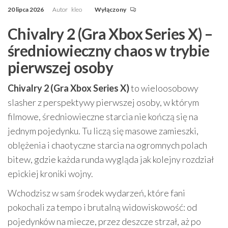
20 lipca 2026
Autor
kleo
Wyłączony
Chivalry 2 (Gra Xbox Series X) –
średniowieczny chaos w trybie
pierwszej osoby
Chivalry 2 (Gra Xbox Series X)
to wieloosobowy
slasher z perspektywy pierwszej osoby, w którym
filmowe, średniowieczne starcia nie kończą się na
jednym pojedynku. Tu liczą się masowe zamieszki,
oblężenia i chaotyczne starcia na ogromnych polach
bitew, gdzie każda runda wygląda jak kolejny rozdział
epickiej kroniki wojny.
Wchodzisz w sam środek wydarzeń, które fani
pokochali za tempo i brutalną widowiskowość: od
pojedynków na miecze, przez deszcze strzał, aż po