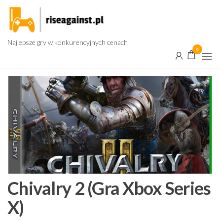
Przejdź
do
treści
Najlepsze gry w konkurencyjnych cenach
0
Chivalry 2 (Gra Xbox Series
X)