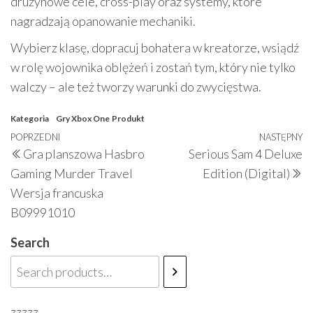
drużynowe cele, cross-play oraz systemy, które
nagradzają opanowanie mechaniki.
Wybierz klasę, dopracuj bohatera w kreatorze, wsiądź
w rolę wojownika oblężeń i zostań tym, który nie tylko
walczy – ale też tworzy warunki do zwycięstwa.
Kategoria
Gry Xbox One
Produkt
Nawigacja
Poprzedni
POPRZEDNI
NASTĘPNY
N
Gra planszowa Hasbro
Serious Sam 4 Deluxe
wpisu
wpis
w
Gaming Murder Travel
Edition (Digital)
Wersja francuska
B09991010
Search
zzzzz