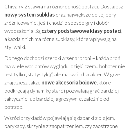
Chivalry 2 stawia na różnorodność postaci. Dostajesz
nowy system subklas
oraz największe do tej pory
zróżnicowanie, jeśli chodzi o sposób gry i dobór
wyposażenia. Są
cztery podstawowe klasy postaci
,
a każda z nich ma różne subklasy, które wpływają na
styl walki.
Do tego dochodzi szeroki arsenał broni – każda broń
ma wiele wariantów wyglądu, dzięki czemu bohater nie
jest tylko „statystyką”, ale ma swój charakter. W grze
znajdziesz także
nowe akcesoria bojowe
, które
podkręcają dynamikę starć i pozwalają grać bardziej
taktycznie lub bardziej agresywnie, zależnie od
potrzeb.
Wśród przykładów pojawiają się dzbanki z olejem,
barykady, skrzynie z zaopatrzeniem, czy zaostrzone