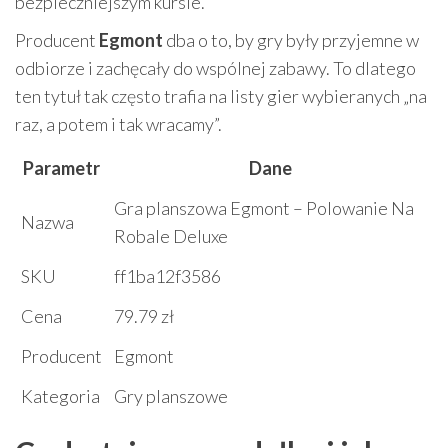
bezpieczniejszym kursie.
Producent
Egmont
dba o to, by gry były przyjemne w
odbiorze i zachęcały do wspólnej zabawy. To dlatego
ten tytuł tak często trafia na listy gier wybieranych „na
raz, a potem i tak wracamy”.
Parametr
Dane
Gra planszowa Egmont – Polowanie Na
Nazwa
Robale Deluxe
SKU
ff1ba12f3586
Cena
79.79 zł
Producent
Egmont
Kategoria
Gry planszowe