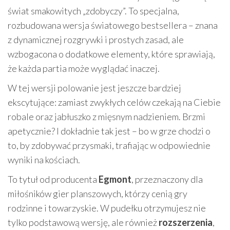
świat smakowitych „zdobyczy”. To specjalna,
rozbudowana wersja światowego bestsellera – znana
z dynamicznej rozgrywki i prostych zasad, ale
wzbogacona o dodatkowe elementy, które sprawiają,
że każda partia może wyglądać inaczej.
W tej wersji polowanie jest jeszcze bardziej
ekscytujące: zamiast zwykłych celów czekają na Ciebie
robale oraz jabłuszko z mięsnym nadzieniem. Brzmi
apetycznie? I dokładnie tak jest – bo w grze chodzi o
to, by zdobywać przysmaki, trafiając w odpowiednie
wyniki na kościach.
To tytuł od producenta
Egmont
, przeznaczony dla
miłośników gier planszowych, którzy cenią gry
rodzinne i towarzyskie. W pudełku otrzymujesz nie
tylko podstawową wersję, ale również
rozszerzenia
,