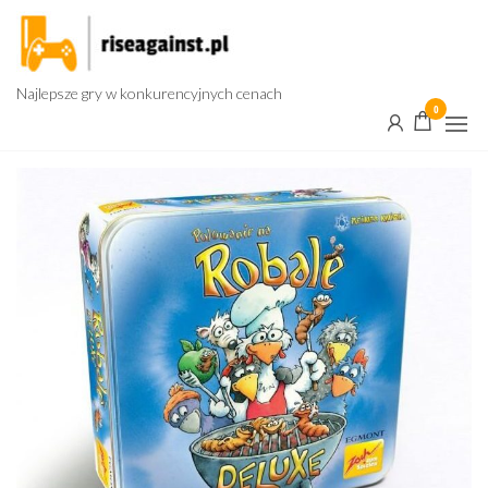
Przejdź
do
treści
Najlepsze gry w konkurencyjnych cenach
0