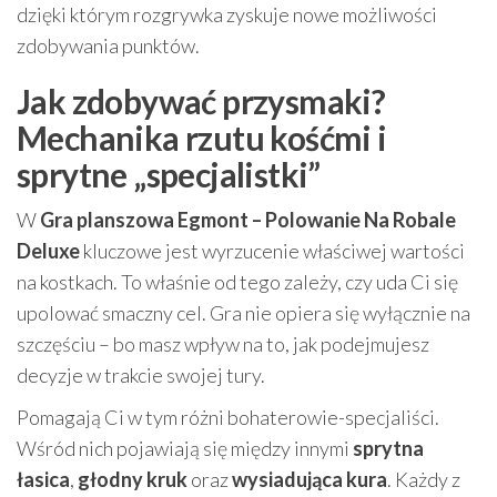
dzięki którym rozgrywka zyskuje nowe możliwości
zdobywania punktów.
Jak zdobywać przysmaki?
Mechanika rzutu kośćmi i
sprytne „specjalistki”
W
Gra planszowa Egmont – Polowanie Na Robale
Deluxe
kluczowe jest wyrzucenie właściwej wartości
na kostkach. To właśnie od tego zależy, czy uda Ci się
upolować smaczny cel. Gra nie opiera się wyłącznie na
szczęściu – bo masz wpływ na to, jak podejmujesz
decyzje w trakcie swojej tury.
Pomagają Ci w tym różni bohaterowie-specjaliści.
Wśród nich pojawiają się między innymi
sprytna
łasica
,
głodny kruk
oraz
wysiadująca kura
. Każdy z