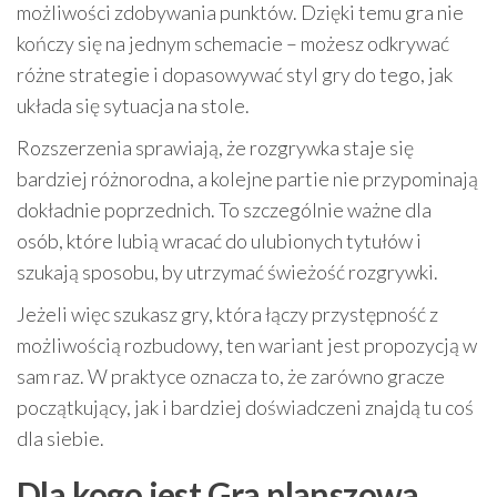
możliwości zdobywania punktów. Dzięki temu gra nie
kończy się na jednym schemacie – możesz odkrywać
różne strategie i dopasowywać styl gry do tego, jak
układa się sytuacja na stole.
Rozszerzenia sprawiają, że rozgrywka staje się
bardziej różnorodna, a kolejne partie nie przypominają
dokładnie poprzednich. To szczególnie ważne dla
osób, które lubią wracać do ulubionych tytułów i
szukają sposobu, by utrzymać świeżość rozgrywki.
Jeżeli więc szukasz gry, która łączy przystępność z
możliwością rozbudowy, ten wariant jest propozycją w
sam raz. W praktyce oznacza to, że zarówno gracze
początkujący, jak i bardziej doświadczeni znajdą tu coś
dla siebie.
Dla kogo jest Gra planszowa