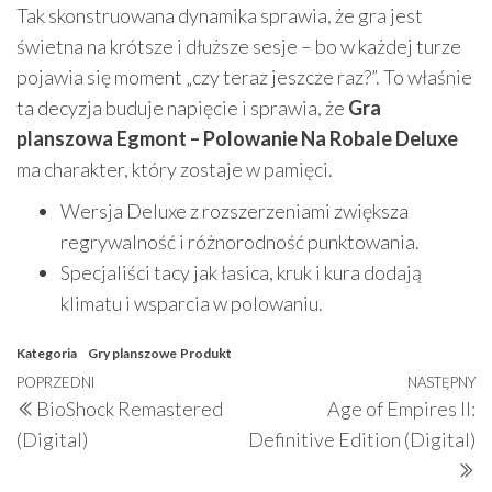
Tak skonstruowana dynamika sprawia, że gra jest
świetna na krótsze i dłuższe sesje – bo w każdej turze
pojawia się moment „czy teraz jeszcze raz?”. To właśnie
ta decyzja buduje napięcie i sprawia, że
Gra
planszowa Egmont – Polowanie Na Robale Deluxe
ma charakter, który zostaje w pamięci.
Wersja Deluxe z rozszerzeniami zwiększa
regrywalność i różnorodność punktowania.
Specjaliści tacy jak łasica, kruk i kura dodają
klimatu i wsparcia w polowaniu.
Kategoria
Gry planszowe
Produkt
Nawigacja
Poprzedni
POPRZEDNI
NASTĘPNY
N
BioShock Remastered
Age of Empires II:
wpisu
wpis
w
(Digital)
Definitive Edition (Digital)