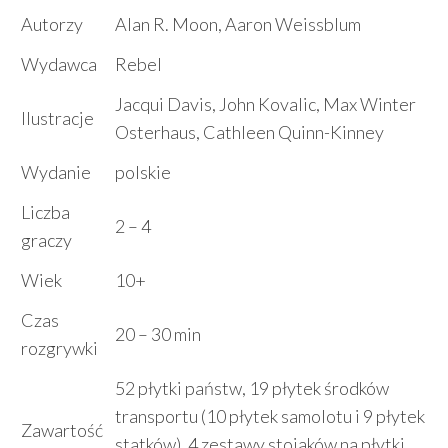
Autorzy
Alan R. Moon, Aaron Weissblum
Wydawca
Rebel
Jacqui Davis, John Kovalic, Max Winter
Ilustracje
Osterhaus, Cathleen Quinn-Kinney
Wydanie
polskie
Liczba
2 – 4
graczy
Wiek
10+
Czas
20 – 30 min
rozgrywki
52 płytki państw, 19 płytek środków
transportu (10 płytek samolotu i 9 płytek
Zawartość
statków), 4 zestawy stojaków na płytki