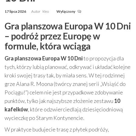
17 lipca 2026
Autor
kleo
Wyłączony
Gra planszowa Europa W 10 Dni
– podróż przez Europę w
formule, która wciąga
Gra planszowa Europa W 10 Dni
to propozycja dla
tych, którzy lubią planować, odkrywać i układać kolejne
kroki swojej trasy tak, by miała sens. W tej rodzinnej
grze Alana R. Moona (twórcy znanej serii „Wsiąść do
Pociągu!”) celem nie jest przypadkowe zdobywanie
punktów, tylko jak najszybsze złożenie zestawu
10
kafelków
, które odzwierciedlają dziesięciodniową
wycieczkę po Starym Kontynencie.
W praktyce budujecie trasę z płytek podróży,