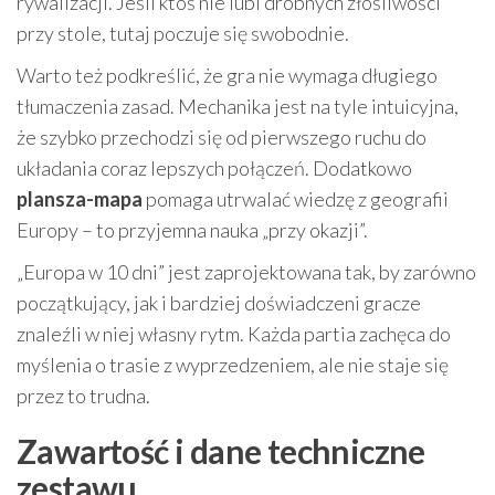
rywalizacji. Jeśli ktoś nie lubi drobnych złośliwości
przy stole, tutaj poczuje się swobodnie.
Warto też podkreślić, że gra nie wymaga długiego
tłumaczenia zasad. Mechanika jest na tyle intuicyjna,
że szybko przechodzi się od pierwszego ruchu do
układania coraz lepszych połączeń. Dodatkowo
plansza-mapa
pomaga utrwalać wiedzę z geografii
Europy – to przyjemna nauka „przy okazji”.
„Europa w 10 dni” jest zaprojektowana tak, by zarówno
początkujący, jak i bardziej doświadczeni gracze
znaleźli w niej własny rytm. Każda partia zachęca do
myślenia o trasie z wyprzedzeniem, ale nie staje się
przez to trudna.
Zawartość i dane techniczne
zestawu