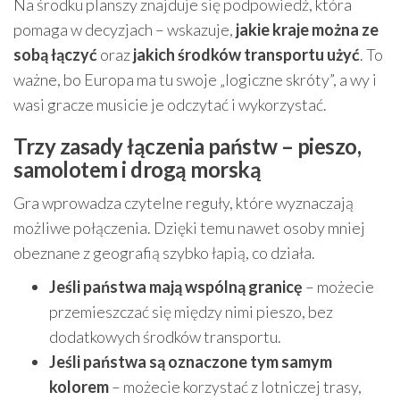
Na środku planszy znajduje się podpowiedź, która
pomaga w decyzjach – wskazuje,
jakie kraje można ze
sobą łączyć
oraz
jakich środków transportu użyć
. To
ważne, bo Europa ma tu swoje „logiczne skróty”, a wy i
wasi gracze musicie je odczytać i wykorzystać.
Trzy zasady łączenia państw – pieszo,
samolotem i drogą morską
Gra wprowadza czytelne reguły, które wyznaczają
możliwe połączenia. Dzięki temu nawet osoby mniej
obeznane z geografią szybko łapią, co działa.
Jeśli państwa mają wspólną granicę
– możecie
przemieszczać się między nimi pieszo, bez
dodatkowych środków transportu.
Jeśli państwa są oznaczone tym samym
kolorem
– możecie korzystać z lotniczej trasy,