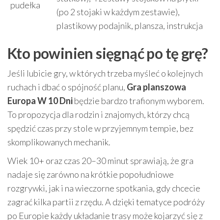
pudełka
(po 2 stojaki w każdym zestawie),
plastikowy podajnik, plansza, instrukcja
Kto powinien sięgnąć po tę grę?
Jeśli lubicie gry, w których trzeba myśleć o kolejnych
ruchach i dbać o spójność planu,
Gra planszowa
Europa W 10 Dni
będzie bardzo trafionym wyborem.
To propozycja dla rodzin i znajomych, którzy chcą
spędzić czas przy stole w przyjemnym tempie, bez
skomplikowanych mechanik.
Wiek 10+ oraz czas 20–30 minut sprawiają, że gra
nadaje się zarówno na krótkie popołudniowe
rozgrywki, jak i na wieczorne spotkania, gdy chcecie
zagrać kilka partii z rzędu. A dzięki tematyce podróży
po Europie każdy układanie trasy może kojarzyć się z