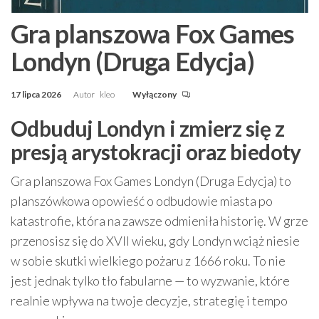
Gra planszowa Fox Games
Londyn (Druga Edycja)
17 lipca 2026
Autor
kleo
Wyłączony
Odbuduj Londyn i zmierz się z
presją arystokracji oraz biedoty
Gra planszowa Fox Games Londyn (Druga Edycja) to
planszówkowa opowieść o odbudowie miasta po
katastrofie, która na zawsze odmieniła historię. W grze
przenosisz się do XVII wieku, gdy Londyn wciąż niesie
w sobie skutki wielkiego pożaru z 1666 roku. To nie
jest jednak tylko tło fabularne — to wyzwanie, które
realnie wpływa na twoje decyzje, strategię i tempo