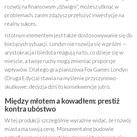
rozwój na finansowym „dźwigni”, możesz utknąć w
problemach, zanim zdążysz przełożyć inwestycje na
realny sukces.
Istotnym elementem jest także dostosowywanie się do
bieżących sytuacji. Londyn nie rozwija się w próżni —
arystokracja i biedota reagują na to, co dzieje się w
mieście, a twoje ruchy mogą zmieniać proporcje
wpływów. Dlatego gra planszowa Fox Games Londyn
(Druga Edycja) stawia na myślenie przyczynowo-
skutkowe: decyzja dziś to konsekwencje jutro.
Między młotem a kowadłem: prestiż
kontra ubóstwo
W tej produkcji szczególnie wyraźnie widać, że rozwój
miasta ma swoją cenę. Monumentalne budowle