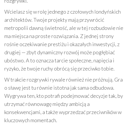
rozgrywki.
Wcielasz się w rolę jednego z czołowych londyńskich
architektów. Twoje projekty mają przywrócić
metropolii dawną świetność, ale w tej rozbudowie nie
ma miejsca na proste rozwiązania. Z jednej strony
rośnie oczekiwanie prestiżu i okazałych inwestycji, z
drugiej — zbyt dynamiczny rozwój może pogłębiać
ubóstwo. A to oznacza tarcie społeczne, napięcia i
ryzyko, że twoje ruchy obrócą się przeciwko tobie.
W trakcie rozgrywki rywale również nie próżnują. Gra
o sławę jest tu równie istotna jak sama odbudowa.
Wygrywa ten, kto potrafi podejmować decyzje tak, by
utrzymać równowagę między ambicją a
konsekwencjami, a także wyprzedzać przeciwników w
kluczowych momentach.