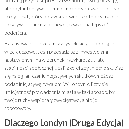
potrafią przynieść prestiż i wzmocnić twoją pozycję,
ale zbyt intensywne tempo może zwiększać ubóstwo.
To dylemat, który pojawia się wielokrotnie w trakcie
rozgrywki — nie ma jednego „zawsze najlepsze”
podejścia.
Balansowanie relacjami z arystokracją i biedotą jest
więc kluczowe. Jeśli przesadzisz z inwestycjami
nastawionymi na wizerunek, ryzykujesz utratę
stabilności społecznej. Jeśli z kolei zbyt mocno skupisz
się na ograniczaniu negatywnych skutków, możesz
oddać inicjatywę rywalom. W Londynie liczy się
umiejętność prowadzenia miasta w taki sposób, by
twoje ruchy wspierały zwycięstwo, a nie je
sabotowały.
Dlaczego Londyn (Druga Edycja)