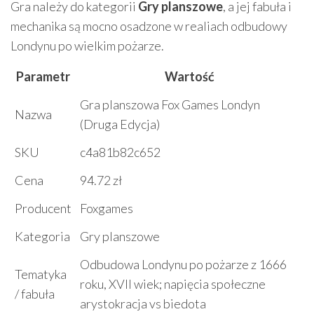
Gra należy do kategorii
Gry planszowe
, a jej fabuła i
mechanika są mocno osadzone w realiach odbudowy
Londynu po wielkim pożarze.
Parametr
Wartość
Gra planszowa Fox Games Londyn
Nazwa
(Druga Edycja)
SKU
c4a81b82c652
Cena
94.72 zł
Producent
Foxgames
Kategoria
Gry planszowe
Odbudowa Londynu po pożarze z 1666
Tematyka
roku, XVII wiek; napięcia społeczne
/ fabuła
arystokracja vs biedota