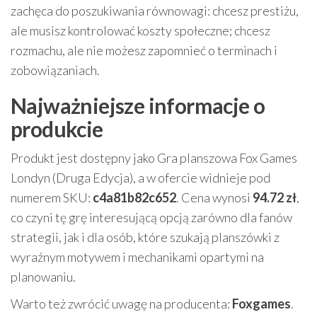
zachęca do poszukiwania równowagi: chcesz prestiżu,
ale musisz kontrolować koszty społeczne; chcesz
rozmachu, ale nie możesz zapomnieć o terminach i
zobowiązaniach.
Najważniejsze informacje o
produkcie
Produkt jest dostępny jako Gra planszowa Fox Games
Londyn (Druga Edycja), a w ofercie widnieje pod
numerem SKU:
c4a81b82c652
. Cena wynosi
94.72 zł
,
co czyni tę grę interesującą opcją zarówno dla fanów
strategii, jak i dla osób, które szukają planszówki z
wyraźnym motywem i mechanikami opartymi na
planowaniu.
Warto też zwrócić uwagę na producenta:
Foxgames
.