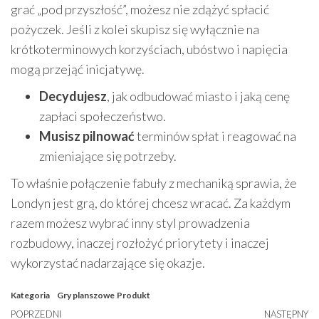
grać „pod przyszłość”, możesz nie zdążyć spłacić
pożyczek. Jeśli z kolei skupisz się wyłącznie na
krótkoterminowych korzyściach, ubóstwo i napięcia
mogą przejąć inicjatywę.
Decydujesz
, jak odbudować miasto i jaką cenę
zapłaci społeczeństwo.
Musisz pilnować
terminów spłat i reagować na
zmieniające się potrzeby.
To właśnie połączenie fabuły z mechaniką sprawia, że
Londyn jest grą, do której chcesz wracać. Za każdym
razem możesz wybrać inny styl prowadzenia
rozbudowy, inaczej rozłożyć priorytety i inaczej
wykorzystać nadarzające się okazje.
Kategoria
Gry planszowe
Produkt
Nawigacja
Poprzedni
POPRZEDNI
NASTĘPNY
N