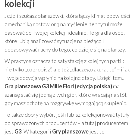
kolekcji
Jeżeli szukasz planszówki, która łączy klimat opowieści
z mechaniką nastawioną na myślenie, ten tytuł może
pasować do Twojej kolekcji idealnie. To gra dla osób,
które lubią analizować sytuację na bieżąco i
dopasowywać ruchy do tego, co dzieje się na planszy.
W praktyce oznacza to satysfakcję z kolejnych partii:
nie tylko „co zrobisz”, ale też „dlaczego akurat to” – i jak
Twoja decyzja wpłynie na kolejne etapy. Dzięki temu
Gra planszowa G3 Mille Fiori (edycja polska)
ma
szansę stać się jedną z tych gier, które wracają na stół,
gdy masz ochotę na rozgrywkę wymagającą skupienia.
To także dobry wybór, jeśli lubisz kolekcjonować tytuły
od sprawdzonych producentów – a tutaj producentem
jest
G3
. W kategorii
Gry planszowe
jest to