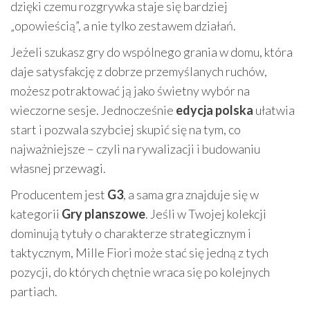
dzięki czemu rozgrywka staje się bardziej
„opowieścią”, a nie tylko zestawem działań.
Jeżeli szukasz gry do wspólnego grania w domu, która
daje satysfakcję z dobrze przemyślanych ruchów,
możesz potraktować ją jako świetny wybór na
wieczorne sesje. Jednocześnie
edycja polska
ułatwia
start i pozwala szybciej skupić się na tym, co
najważniejsze – czyli na rywalizacji i budowaniu
własnej przewagi.
Producentem jest
G3
, a sama gra znajduje się w
kategorii
Gry planszowe
. Jeśli w Twojej kolekcji
dominują tytuły o charakterze strategicznym i
taktycznym, Mille Fiori może stać się jedną z tych
pozycji, do których chętnie wraca się po kolejnych
partiach.