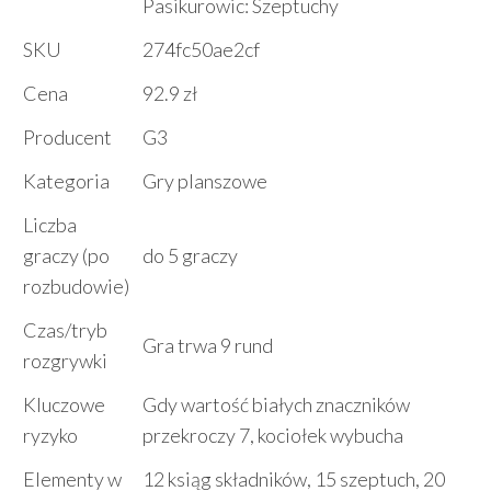
Pasikurowic: Szeptuchy
SKU
274fc50ae2cf
Cena
92.9 zł
Producent
G3
Kategoria
Gry planszowe
Liczba
graczy (po
do 5 graczy
rozbudowie)
Czas/tryb
Gra trwa 9 rund
rozgrywki
Kluczowe
Gdy wartość białych znaczników
ryzyko
przekroczy 7, kociołek wybucha
Elementy w
12 ksiąg składników, 15 szeptuch, 20