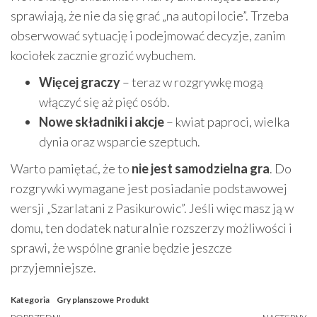
sprawiają, że nie da się grać „na autopilocie”. Trzeba
obserwować sytuację i podejmować decyzje, zanim
kociołek zacznie grozić wybuchem.
Więcej graczy
– teraz w rozgrywkę mogą
włączyć się aż pięć osób.
Nowe składniki i akcje
– kwiat paproci, wielka
dynia oraz wsparcie szeptuch.
Warto pamiętać, że to
nie jest samodzielna gra
. Do
rozgrywki wymagane jest posiadanie podstawowej
wersji „Szarlatani z Pasikurowic”. Jeśli więc masz ją w
domu, ten dodatek naturalnie rozszerzy możliwości i
sprawi, że wspólne granie będzie jeszcze
przyjemniejsze.
Kategoria
Gry planszowe
Produkt