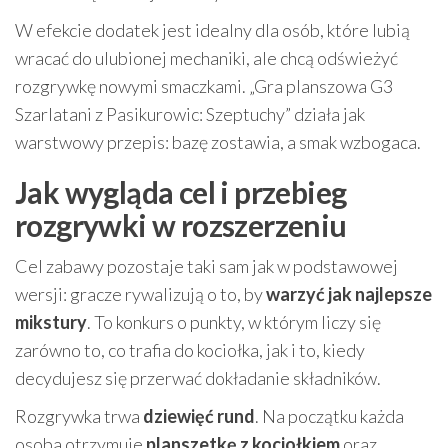
W efekcie dodatek jest idealny dla osób, które lubią
wracać do ulubionej mechaniki, ale chcą odświeżyć
rozgrywkę nowymi smaczkami. „Gra planszowa G3
Szarlatani z Pasikurowic: Szeptuchy” działa jak
warstwowy przepis: bazę zostawia, a smak wzbogaca.
Jak wygląda cel i przebieg
rozgrywki w rozszerzeniu
Cel zabawy pozostaje taki sam jak w podstawowej
wersji: gracze rywalizują o to, by
warzyć jak najlepsze
mikstury
. To konkurs o punkty, w którym liczy się
zarówno to, co trafia do kociołka, jak i to, kiedy
decydujesz się przerwać dokładanie składników.
Rozgrywka trwa
dziewięć rund
. Na początku każda
osoba otrzymuje
planszetkę z kociołkiem
oraz