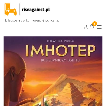
Przejdź
do
treści
Najlepsze gry w konkurencyjnych cenach
0