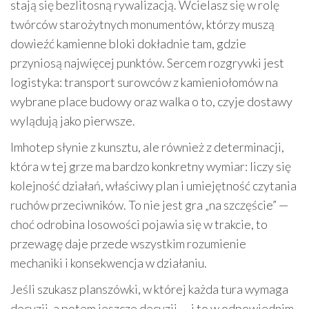
stają się bezlitosną rywalizacją. Wcielasz się w rolę
twórców starożytnych monumentów, którzy muszą
dowieźć kamienne bloki dokładnie tam, gdzie
przyniosą najwięcej punktów. Sercem rozgrywki jest
logistyka: transport surowców z kamieniołomów na
wybrane place budowy oraz walka o to, czyje dostawy
wylądują jako pierwsze.
Imhotep słynie z kunsztu, ale również z determinacji,
która w tej grze ma bardzo konkretny wymiar: liczy się
kolejność działań, właściwy plan i umiejętność czytania
ruchów przeciwników. To nie jest gra „na szczęście” —
choć odrobina losowości pojawia się w trakcie, to
przewagę daje przede wszystkim rozumienie
mechaniki i konsekwencja w działaniu.
Jeśli szukasz planszówki, w której każda tura wymaga
decyzji, a potem jeszcze decyzji — i to w odpowiednim