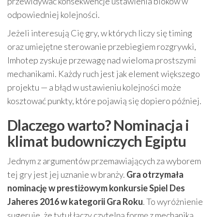
przewidywać konsekwencje ustawienia bloków w
odpowiedniej kolejności.
Jeżeli interesują Cię gry, w których liczy się timing
oraz umiejętne sterowanie przebiegiem rozgrywki,
Imhotep zyskuje przewagę nad wieloma prostszymi
mechanikami. Każdy ruch jest jak element większego
projektu — a błąd w ustawieniu kolejności może
kosztować punkty, które pojawią się dopiero później.
Dlaczego warto? Nominacja i
klimat budowniczych Egiptu
Jednym z argumentów przemawiających za wyborem
tej gry jest jej uznanie w branży.
Gra otrzymała
nominację w prestiżowym konkursie Spiel Des
Jaheres 2016 w kategorii Gra Roku
. To wyróżnienie
sugeruje, że tytuł łączy czytelną formę z mechaniką,