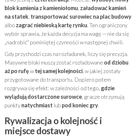
blok kamienia z kamieniołomu
,
załadować kamień
na statek
,
transportować surowiec na plac budowy
albo
zagrać niebieską kartę rynku
. Ten ograniczony
wybór sprawia, że każda decyzja ma wagę — nie da się
„nadrobić” pominiętej czynności w następnej chwili.
Gdy przychodzi czas na rozładunek, liczy się precyzja.
Masywne bloki muszą zostać rozładowane
od dziobu
aż po rufę
w
tej samej kolejności
, w jakiej zostały
przygotowane do transportu. Dopiero potem
rozgrywa się efekt: w zależności od tego,
gdzie
wylądują dostarczone surowce
, gracze otrzymują
punkty
natychmiast
lub
pod koniec gry
.
Rywalizacja o kolejność i
miejsce dostawy