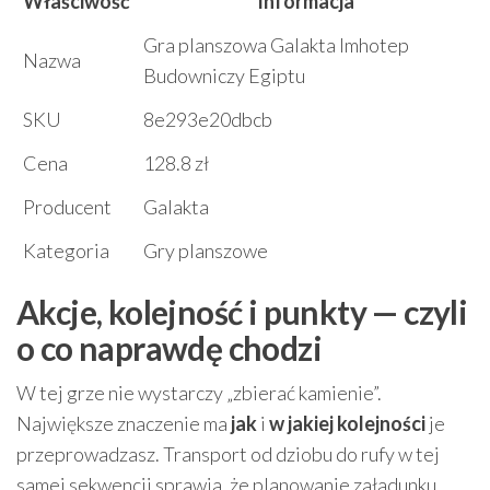
Właściwość
Informacja
Gra planszowa Galakta Imhotep
Nazwa
Budowniczy Egiptu
SKU
8e293e20dbcb
Cena
128.8 zł
Producent
Galakta
Kategoria
Gry planszowe
Akcje, kolejność i punkty — czyli
o co naprawdę chodzi
W tej grze nie wystarczy „zbierać kamienie”.
Największe znaczenie ma
jak
i
w jakiej kolejności
je
przeprowadzasz. Transport od dziobu do rufy w tej
samej sekwencji sprawia, że planowanie załadunku