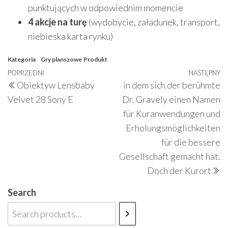
punktujących w odpowiednim momencie
4 akcje na turę
(wydobycie, załadunek, transport,
niebieska karta rynku)
Kategoria
Gry planszowe
Produkt
Nawigacja
Poprzedni
POPRZEDNI
NASTĘPNY
N
Obiektyw Lensbaby
in dem sich der berühmte
wpisu
wpis
w
Velvet 28 Sony E
Dr. Gravely einen Namen
für Kuranwendungen und
Erholungsmöglichkeiten
für die bessere
Gesellschaft gemacht hat.
Doch der Kurort
Search