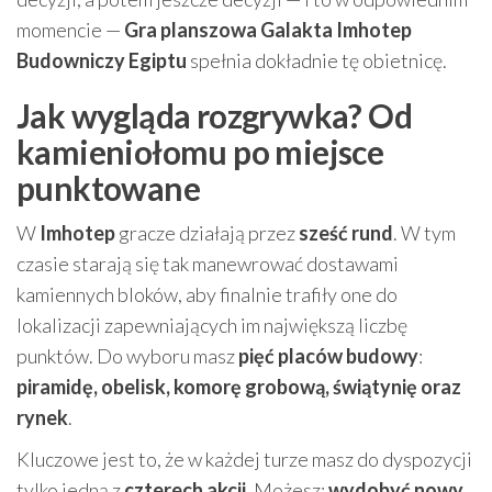
momencie —
Gra planszowa Galakta Imhotep
Budowniczy Egiptu
spełnia dokładnie tę obietnicę.
Jak wygląda rozgrywka? Od
kamieniołomu po miejsce
punktowane
W
Imhotep
gracze działają przez
sześć rund
. W tym
czasie starają się tak manewrować dostawami
kamiennych bloków, aby finalnie trafiły one do
lokalizacji zapewniających im największą liczbę
punktów. Do wyboru masz
pięć placów budowy
:
piramidę, obelisk, komorę grobową, świątynię oraz
rynek
.
Kluczowe jest to, że w każdej turze masz do dyspozycji
tylko jedną z
czterech akcji
. Możesz:
wydobyć nowy