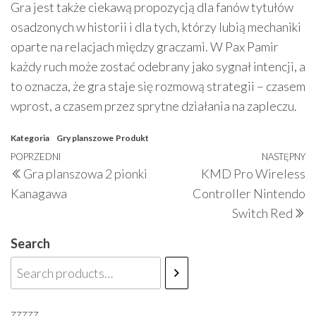
Gra jest także ciekawą propozycją dla fanów tytułów
osadzonych w historii i dla tych, którzy lubią mechaniki
oparte na relacjach między graczami. W Pax Pamir
każdy ruch może zostać odebrany jako sygnał intencji, a
to oznacza, że gra staje się rozmową strategii – czasem
wprost, a czasem przez sprytne działania na zapleczu.
Kategoria
Gry planszowe
Produkt
Nawigacja
Poprzedni
POPRZEDNI
NASTĘPNY
N
Gra planszowa 2 pionki
KMD Pro Wireless
wpisu
wpis
w
Kanagawa
Controller Nintendo
Switch Red
Search
zzzzz