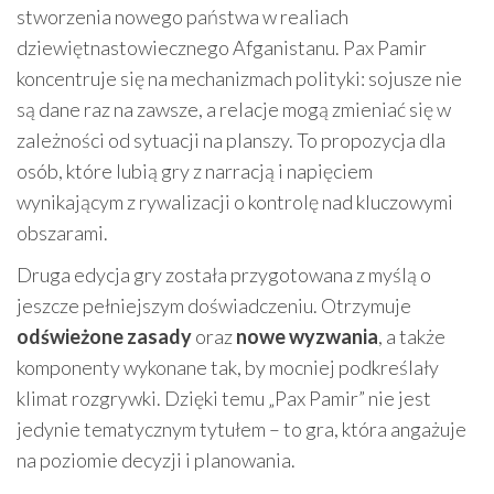
stworzenia nowego państwa w realiach
dziewiętnastowiecznego Afganistanu. Pax Pamir
koncentruje się na mechanizmach polityki: sojusze nie
są dane raz na zawsze, a relacje mogą zmieniać się w
zależności od sytuacji na planszy. To propozycja dla
osób, które lubią gry z narracją i napięciem
wynikającym z rywalizacji o kontrolę nad kluczowymi
obszarami.
Druga edycja gry została przygotowana z myślą o
jeszcze pełniejszym doświadczeniu. Otrzymuje
odświeżone zasady
oraz
nowe wyzwania
, a także
komponenty wykonane tak, by mocniej podkreślały
klimat rozgrywki. Dzięki temu „Pax Pamir” nie jest
jedynie tematycznym tytułem – to gra, która angażuje
na poziomie decyzji i planowania.