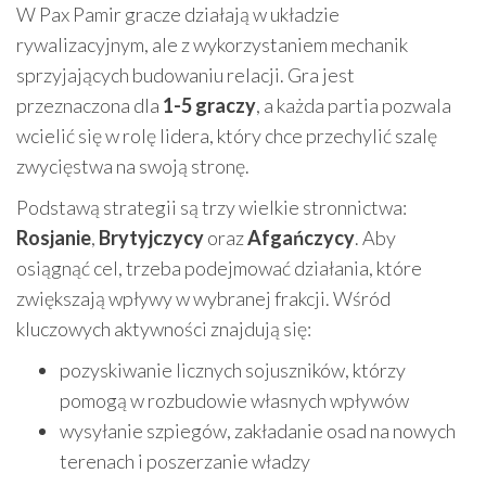
W Pax Pamir gracze działają w układzie
rywalizacyjnym, ale z wykorzystaniem mechanik
sprzyjających budowaniu relacji. Gra jest
przeznaczona dla
1-5 graczy
, a każda partia pozwala
wcielić się w rolę lidera, który chce przechylić szalę
zwycięstwa na swoją stronę.
Podstawą strategii są trzy wielkie stronnictwa:
Rosjanie
,
Brytyjczycy
oraz
Afgańczycy
. Aby
osiągnąć cel, trzeba podejmować działania, które
zwiększają wpływy w wybranej frakcji. Wśród
kluczowych aktywności znajdują się:
pozyskiwanie licznych sojuszników, którzy
pomogą w rozbudowie własnych wpływów
wysyłanie szpiegów, zakładanie osad na nowych
terenach i poszerzanie władzy