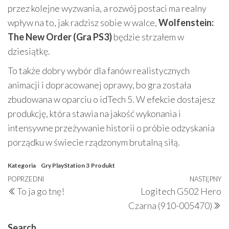
przez kolejne wyzwania, a rozwój postaci ma realny
wpływ na to, jak radzisz sobie w walce,
Wolfenstein:
The New Order (Gra PS3)
będzie strzałem w
dziesiątkę.
To także dobry wybór dla fanów realistycznych
animacji i dopracowanej oprawy, bo gra została
zbudowana w oparciu o idTech 5. W efekcie dostajesz
produkcję, która stawia na jakość wykonania i
intensywne przeżywanie historii o próbie odzyskania
porządku w świecie rządzonym brutalną siłą.
Kategoria
Gry PlayStation 3
Produkt
Nawigacja
Poprzedni
POPRZEDNI
NASTĘPNY
N
To ja go tnę!
Logitech G502 Hero
wpisu
wpis
w
Czarna (910-005470)
Search