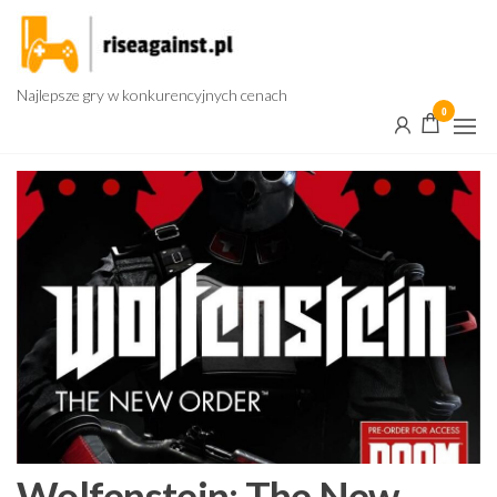
Przejdź
do
treści
Najlepsze gry w konkurencyjnych cenach
0
Wolfenstein: The New