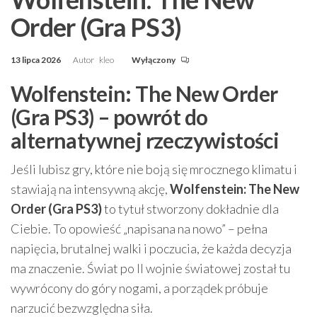
Order (Gra PS3)
13 lipca 2026
Autor
kleo
Wyłączony
Wolfenstein: The New Order
(Gra PS3) – powrót do
alternatywnej rzeczywistości
Jeśli lubisz gry, które nie boją się mrocznego klimatu i
stawiają na intensywną akcję,
Wolfenstein: The New
Order (Gra PS3)
to tytuł stworzony dokładnie dla
Ciebie. To opowieść „napisana na nowo” – pełna
napięcia, brutalnej walki i poczucia, że każda decyzja
ma znaczenie. Świat po II wojnie światowej został tu
wywrócony do góry nogami, a porządek próbuje
narzucić bezwzględna siła.