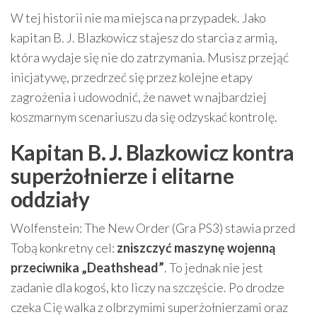
W tej historii nie ma miejsca na przypadek. Jako
kapitan B. J. Blazkowicz stajesz do starcia z armią,
która wydaje się nie do zatrzymania. Musisz przejąć
inicjatywę, przedrzeć się przez kolejne etapy
zagrożenia i udowodnić, że nawet w najbardziej
koszmarnym scenariuszu da się odzyskać kontrolę.
Kapitan B. J. Blazkowicz kontra
superżołnierze i elitarne
oddziały
Wolfenstein: The New Order (Gra PS3) stawia przed
Tobą konkretny cel:
zniszczyć maszynę wojenną
przeciwnika „Deathshead”
. To jednak nie jest
zadanie dla kogoś, kto liczy na szczęście. Po drodze
czeka Cię walka z olbrzymimi superżołnierzami oraz