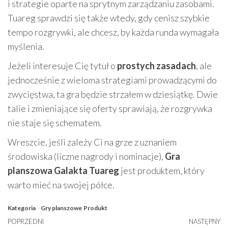
i strategie oparte na sprytnym zarządzaniu zasobami.
Tuareg sprawdzi się także wtedy, gdy cenisz szybkie
tempo rozgrywki, ale chcesz, by każda runda wymagała
myślenia.
Jeżeli interesuje Cię tytuł o
prostych zasadach
, ale
jednocześnie z wieloma strategiami prowadzącymi do
zwycięstwa, ta gra będzie strzałem w dziesiątkę. Dwie
talie i zmieniające się oferty sprawiają, że rozgrywka
nie staje się schematem.
Wreszcie, jeśli zależy Ci na grze z uznaniem
środowiska (liczne nagrody i nominacje),
Gra
planszowa Galakta Tuareg
jest produktem, który
warto mieć na swojej półce.
Kategoria
Gry planszowe
Produkt
Nawigacja
Poprzedni
POPRZEDNI
NASTĘPNY
N