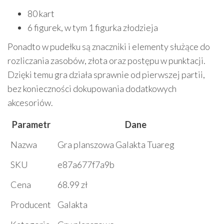
80 kart
6 figurek, w tym 1 figurka złodzieja
Ponadto w pudełku są znaczniki i elementy służące do
rozliczania zasobów, złota oraz postępu w punktacji.
Dzięki temu gra działa sprawnie od pierwszej partii,
bez konieczności dokupowania dodatkowych
akcesoriów.
Parametr
Dane
Nazwa
Gra planszowa Galakta Tuareg
SKU
e87a677f7a9b
Cena
68.99 zł
Producent
Galakta