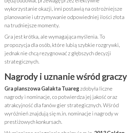
będą budować przewagę przez efektywne
wykorzystanie okazji, inni postawią na ostrożniejsze
planowanie i utrzymywanie odpowiedniej ilości złota
na trudniejsze momenty.
Gra jest krótka, ale wymagająca myślenia. To
propozycja dla osób, które lubią szybkie rozgrywki,
jednak nie chcą rezygnować z głębszych decyzji
strategicznych.
Nagrody i uznanie wśród graczy
Gra planszowa Galakta Tuareg
zdobyła liczne
nagrody i nominacje, co potwierdza jej jakość oraz
atrakcyjność dla fanów gier strategicznych. Wśród
wyróżnień znajdują się m.in. nominacje i nagrody w
prestiżowych konkursach.
Wymieniane osiągnięcia obejmują m.in.
2013 Golden