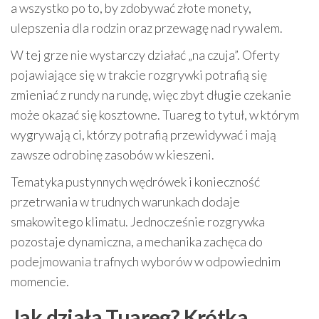
a wszystko po to, by zdobywać złote monety,
ulepszenia dla rodzin oraz przewagę nad rywalem.
W tej grze nie wystarczy działać „na czuja”. Oferty
pojawiające się w trakcie rozgrywki potrafią się
zmieniać z rundy na rundę, więc zbyt długie czekanie
może okazać się kosztowne. Tuareg to tytuł, w którym
wygrywają ci, którzy potrafią przewidywać i mają
zawsze odrobinę zasobów w kieszeni.
Tematyka pustynnych wędrówek i konieczność
przetrwania w trudnych warunkach dodaje
smakowitego klimatu. Jednocześnie rozgrywka
pozostaje dynamiczna, a mechanika zachęca do
podejmowania trafnych wyborów w odpowiednim
momencie.
Jak działa Tuareg? Krótka