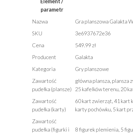
Element /
parametr
Nazwa
Gra planszowa Galakta 
SKU
3e6937672e36
Cena
549.99 zł
Producent
Galakta
Kategoria
Gry planszowe
Zawartość
główna plansza, plansza z
pudełka (plansze)
25 kafelków terenu, 20 ka
Zawartość
60 kart zwierząt, 41 kart 
pudełka (karty)
karty pochówku, 5 kart p
Zawartość
pudełka (figurki i
8 figurek plemienia, 5 f