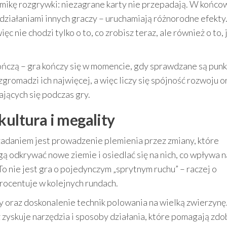
amikę rozgrywki: niezagrane karty nie przepadają. W końco
z działaniami innych graczy – uruchamiają różnorodne efekty
ęc nie chodzi tylko o to, co zrobisz teraz, ale również o to, 
kończą – gra kończy się w momencie, gdy sprawdzane są pun
romadzi ich najwięcej, a więc liczy się spójność rozwoju o
jących się podczas gry.
kultura i megality
daniem jest prowadzenie plemienia przez zmiany, które
 odkrywać nowe ziemie i osiedlać się na nich, co wpływa n
To nie jest gra o pojedynczym „sprytnym ruchu” – raczej o
ocentuje w kolejnych rundach.
ry oraz doskonalenie technik polowania na wielką zwierzynę
eż zyskuje narzędzia i sposoby działania, które pomagają zd