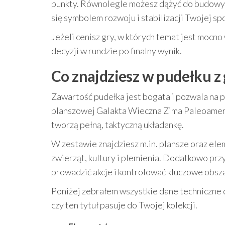
punkty. Równolegle możesz dążyć do budow
się symbolem rozwoju i stabilizacji Twojej sp
Jeżeli cenisz gry, w których temat jest mocno
decyzji w rundzie po finalny wynik.
Co znajdziesz w pudełku z 
Zawartość pudełka jest bogata i pozwala na 
planszowej Galakta Wieczna Zima Paleoameryk
tworzą pełną, taktyczną układankę.
W zestawie znajdziesz m.in. plansze oraz ele
zwierząt, kultury i plemienia. Dodatkowo prz
prowadzić akcje i kontrolować kluczowe obsz
Poniżej zebrałem wszystkie dane techniczne d
czy ten tytuł pasuje do Twojej kolekcji.