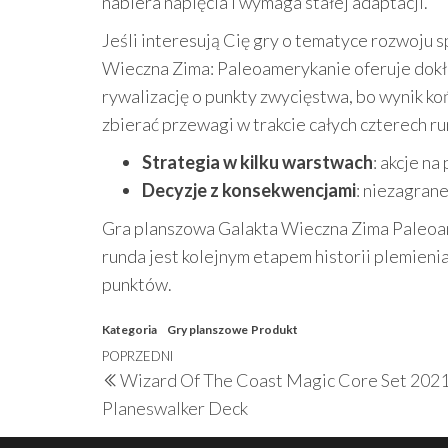
nabiera napięcia i wymaga stałej adaptacji.
Jeśli interesują Cię gry o tematyce rozwoju s
Wieczna Zima: Paleoamerykanie oferuje dokład
rywalizację o punkty zwycięstwa, bo wynik ko
zbierać przewagi w trakcie całych czterech ru
Strategia w kilku warstwach
: akcje na
Decyzje z konsekwencjami
: niezagrane
Gra planszowa Galakta Wieczna Zima Paleoame
runda jest kolejnym etapem historii plemien
punktów.
Kategoria
Gry planszowe
Produkt
Nawigacja
Poprzedni
POPRZEDNI
Wizard Of The Coast Magic Core Set 2021
wpisu
wpis
Planeswalker Deck