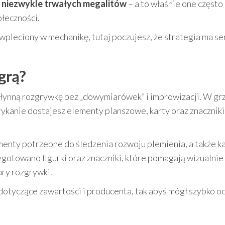
y
niezwykle trwałych megalitów
– a to właśnie one często 
ołeczności.
 wpleciony w mechanikę, tutaj poczujesz, że strategia ma se
grą?
płynną rozgrywkę bez „dowymiarówek” i improwizacji. W gr
anie dostajesz elementy planszowe, karty oraz znaczniki,
menty potrzebne do śledzenia rozwoju plemienia, a także k
ygotowano figurki oraz znaczniki, które pomagają wizualnie
ary rozgrywki.
otyczące zawartości i producenta, tak abyś mógł szybko oc