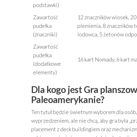
podstawki)
Zawartość
12 znaczników wiosek, 20
pudełka
plemienia, 8 znaczników 
(znaczniki)
lodowca, 5 żetonów odp
Zawartość
pudełka
16 kart Nomady, 6 kart ma
(dodatkowe
elementy)
Dla kogo jest Gra planszo
Paleoamerykanie?
Ten tytuł będzie świetnym wyborem dla osób,
wyprzedzeniem, ale nie chcą, aby gra była „p
placement z deck buildingiem oraz mechaniz