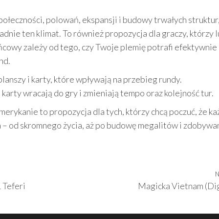
połeczności, polowań, ekspansji i budowy trwałych struktur
nie ten klimat. To również propozycja dla graczy, którzy l
ńcowy zależy od tego, czy Twoje plemię potrafi efektywnie
nd.
 planszy i karty, które wpływają na przebieg rundy.
 karty wracają do gry i zmieniają tempo oraz kolejność tur.
rykanie to propozycja dla tych, którzy chcą poczuć, że ka
ia – od skromnego życia, aż po budowę megalitów i zdobywa
N
 Teferi
Magicka Vietnam (Dig