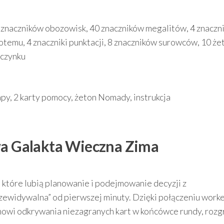
 znaczników obozowisk, 40 znaczników megalitów, 4 znaczni
totemu, 4 znaczniki punktacji, 8 znaczników surowców, 10 ż
oczynku
py, 2 karty pomocy, żeton Nomady, instrukcja
wa Galakta Wieczna Zima
 które lubią planowanie i podejmowanie decyzji z
rzewidywalna” od pierwszej minuty. Dzięki połączeniu work
mowi odkrywania niezagranych kart w końcówce rundy, roz