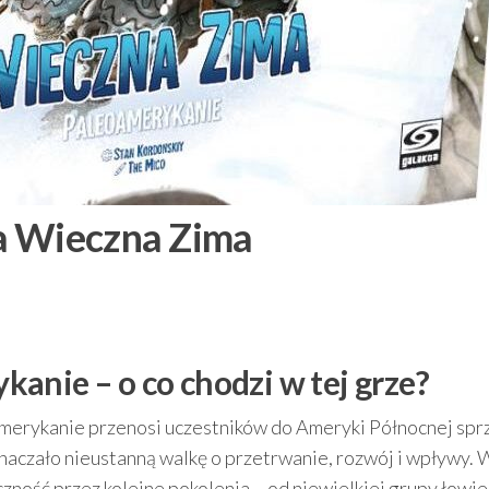
a Wieczna Zima
anie – o co chodzi w tej grze?
merykanie przenosi uczestników do Ameryki Północnej spr
oznaczało nieustanną walkę o przetrwanie, rozwój i wpływy. 
ność przez kolejne pokolenia – od niewielkiej grupy łowie