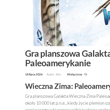
Gra planszowa Galakt
Paleoamerykanie
18 lipca 2026
Autor
kleo
Wyłączony
Wieczna Zima: Paleoameryk
Gra planszowa Galakta Wieczna Zima Paleoa
około 10 000 lat p.n.e., kiedy życie plemion 
czasie rozgrywki poprowadzisz własną społecz