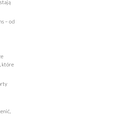
stają
ns – od
ze
 które
arty
enić,