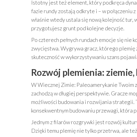
Istotny jest też element, który podkręca dyn
fazie rundy zostają odkryte i – w połączeniu 
właśnie wtedy ustala się nową kolejność tur, wi
przygotujesz grunt pod kolejne decyzje.
Po czterech pełnych rundach emocje się nie 
zwycięstwa. Wygrywa gracz, którego plemię zg
skuteczność w wykorzystywaniu szans pojawia
Rozwój plemienia: ziemie, 
W Wiecznej Zimie: Paleoamerykanie Twoim za
zachodzą w długiej perspektywie. Gracze mogą
możliwości budowania i rozwijania strategii. 
konsekwentnym budowaniu przewagi, która pr
Jednym z filarów rozgrywki jest rozwój kultu
Dzięki temu plemię nie tylko przetrwa, ale t