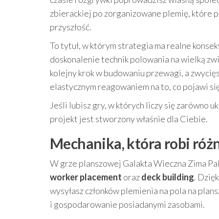
zbierackiej po zorganizowane plemię, które p
przyszłość.
To tytuł, w którym strategia ma realne konse
doskonalenie technik polowania na wielką zw
kolejny krok w budowaniu przewagi, a zwycięs
elastycznym reagowaniem na to, co pojawi się
Jeśli lubisz gry, w których liczy się zarówno 
projekt jest stworzony właśnie dla Ciebie.
Mechanika, która robi różn
W grze planszowej Galakta Wieczna Zima Pa
worker placement
oraz
deck building
. Dzię
wysyłasz członków plemienia na pola na plans
i gospodarowanie posiadanymi zasobami.