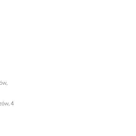
tów,
dzów, 4