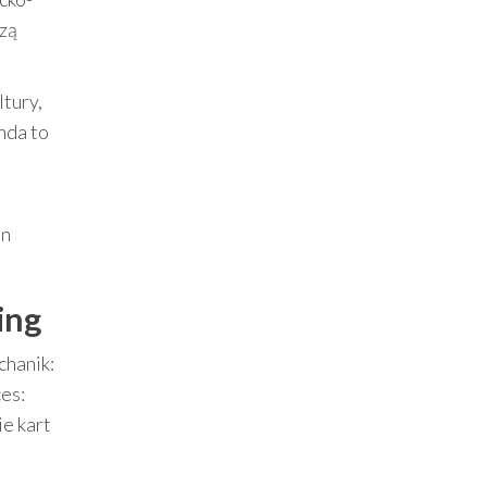
szą
ltury,
nda to
en
ing
chanik:
es:
ie kart