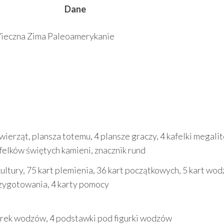
Dane
Wieczna Zima Paleoamerykanie
wierząt, plansza totemu, 4 plansze graczy, 4 kafelki megali
felków świętych kamieni, znacznik rund
kultury, 75 kart plemienia, 36 kart początkowych, 5 kart wo
rzygotowania, 4 karty pomocy
igurek wodzów, 4 podstawki pod figurki wodzów