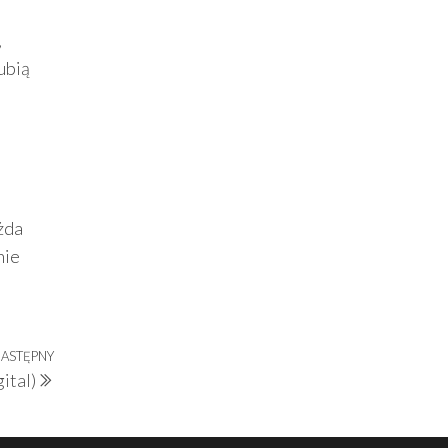
,
ubią
żda
nie
ASTĘPNY
Następny
ital)
wpis