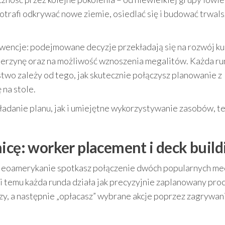
otrafi odkrywać nowe ziemie, osiedlać się i budować trwal
kwencje: podejmowane decyzje przekładają się na rozwój ku
ierzynę oraz na możliwość wznoszenia megalitów. Każda ru
two zależy od tego, jak skutecznie połączysz planowanie z
 na stole.
układanie planu, jak i umiejętne wykorzystywanie zasobów, t
icę: worker placement i deck build
leoamerykanie spotkasz połączenie dwóch popularnych me
ki temu każda runda działa jak precyzyjnie zaplanowany proc
zy, a następnie „opłacasz” wybrane akcje poprzez zagrywan