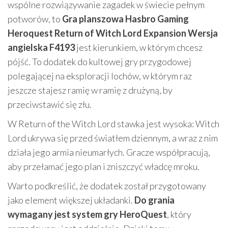
wspólne rozwiązywanie zagadek w świecie pełnym
potworów, to
Gra planszowa Hasbro Gaming
Heroquest Return of Witch Lord Expansion Wersja
angielska F4193
jest kierunkiem, w którym chcesz
pójść. To dodatek do kultowej gry przygodowej
polegającej na eksploracji lochów, w którym raz
jeszcze stajesz ramię w ramię z drużyną, by
przeciwstawić się złu.
W Return of the Witch Lord stawka jest wysoka: Witch
Lord ukrywa się przed światłem dziennym, a wraz z nim
działa jego armia nieumarłych. Gracze współpracują,
aby przełamać jego plan i zniszczyć władcę mroku.
Warto podkreślić, że dodatek został przygotowany
jako element większej układanki.
Do grania
wymagany jest system gry HeroQuest
, który