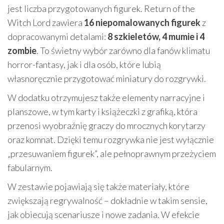
jest liczba przygotowanych figurek. Return of the
Witch Lord zawiera
16 niepomalowanych figurek
z
dopracowanymi detalami:
8 szkieletów, 4 mumie i 4
zombie
. To świetny wybór zarówno dla fanów klimatu
horror-fantasy, jak i dla osób, które lubią
własnoręcznie przygotować miniatury do rozgrywki.
W dodatku otrzymujesz także elementy narracyjne i
planszowe, w tym karty i książeczki z grafiką, która
przenosi wyobraźnię graczy do mrocznych korytarzy
oraz komnat. Dzięki temu rozgrywka nie jest wyłącznie
„przesuwaniem figurek”, ale pełnoprawnym przeżyciem
fabularnym.
W zestawie pojawiają się także materiały, które
zwiększają regrywalność – dokładnie w takim sensie,
jak obiecują scenariusze i nowe zadania. W efekcie