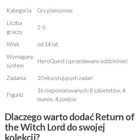
Kategoria
Gry planszowe
Liczba
2-5
graczy
Wiek
od 14 lat
Wymagany
HeroQuest (sprzedawany oddzielnie)
system
Zadania
10 ekscytujących zadań
16 niepomalowanych: 8 szkieletów, 4
Figurki
mumie, 4 zombie
Dlaczego warto dodać Return of
the Witch Lord do swojej
kolekcji?