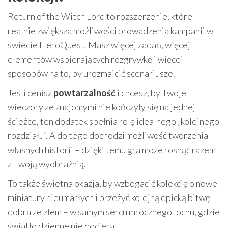
Return of the Witch Lord to rozszerzenie, które
realnie zwiększa możliwości prowadzenia kampanii w
świecie HeroQuest. Masz więcej zadań, więcej
elementów wspierających rozgrywkę i więcej
sposobów na to, by urozmaicić scenariusze.
Jeśli cenisz
powtarzalność
i chcesz, by Twoje
wieczory ze znajomymi nie kończyły się na jednej
ścieżce, ten dodatek spełnia rolę idealnego „kolejnego
rozdziału”. A do tego dochodzi możliwość tworzenia
własnych historii – dzięki temu gra może rosnąć razem
z Twoją wyobraźnią.
To także świetna okazja, by wzbogacić kolekcję o nowe
miniatury nieumarłych i przeżyć kolejną epicką bitwę
dobra ze złem – w samym sercu mrocznego lochu, gdzie
światło dzienne nie dociera.