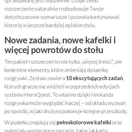
sprzedawany jest oddzielnie. Dzięki temu
rozszerzenie naturalnie rozbudowuje Twoje
dotychczasowe scenariusze i pozwala kontynuować
historię w jeszcze bardziej epickim stylu.
Nowe zadania, nowe kafelki i
więcej powrotów do stołu
Ten pakiet rozszerzeń to nie tylko „więcej treści”, ale
konkretne elementy, które zmieniają dynamikę
rozgrywki. Zestaw zawiera
10 ekscytujących zadań
,
których gracze nie widzieli w poprzednich edycjach
systemu HeroQuest. To właśnie dzięki nim każda
rozgrywka może wyglądać inaczej – od układu wyzwań
po sposób, w jaki drużyna pokonuje kolejne przeszkody.
W pudełku znajdują się
pełnokolorowe kafelki
oraz
materiały wspierające narrację, takie jak karty