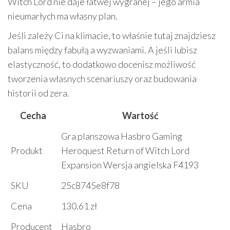
Witch Lord nie daje łatwej wygranej – jego armia
nieumarłych ma własny plan.
Jeśli zależy Ci na klimacie, to właśnie tutaj znajdziesz
balans między fabułą a wyzwaniami. A jeśli lubisz
elastyczność, to dodatkowo docenisz możliwość
tworzenia własnych scenariuszy oraz budowania
historii od zera.
Cecha
Wartość
Gra planszowa Hasbro Gaming
Produkt
Heroquest Return of Witch Lord
Expansion Wersja angielska F4193
SKU
25c8745e8f78
Cena
130.61 zł
Producent
Hasbro