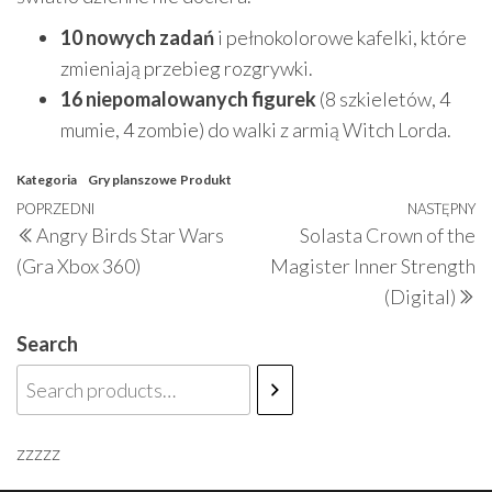
10 nowych zadań
i pełnokolorowe kafelki, które
zmieniają przebieg rozgrywki.
16 niepomalowanych figurek
(8 szkieletów, 4
mumie, 4 zombie) do walki z armią Witch Lorda.
Kategoria
Gry planszowe
Produkt
Nawigacja
Poprzedni
POPRZEDNI
NASTĘPNY
N
Angry Birds Star Wars
Solasta Crown of the
wpisu
wpis
w
(Gra Xbox 360)
Magister Inner Strength
(Digital)
Search
zzzzz