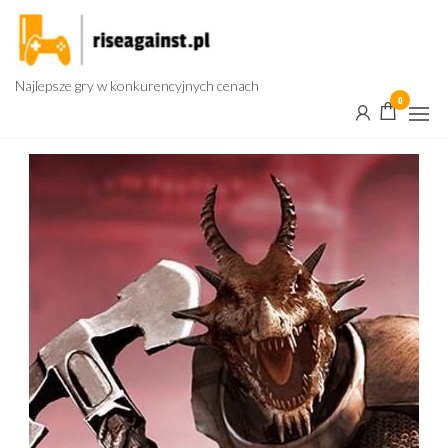
Przejdź
do
treści
Najlepsze gry w konkurencyjnych cenach
0