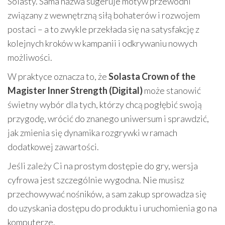
Solasty. Sama nazwa sugeruje motyw przewodni
związany z wewnętrzną siłą bohaterów i rozwojem
postaci – a to zwykle przekłada się na satysfakcję z
kolejnych kroków w kampanii i odkrywaniu nowych
możliwości.
W praktyce oznacza to, że
Solasta Crown of the
Magister Inner Strength (Digital)
może stanowić
świetny wybór dla tych, którzy chcą pogłębić swoją
przygodę, wrócić do znanego uniwersum i sprawdzić,
jak zmienia się dynamika rozgrywki w ramach
dodatkowej zawartości.
Jeśli zależy Ci na prostym dostępie do gry, wersja
cyfrowa jest szczególnie wygodna. Nie musisz
przechowywać nośników, a sam zakup sprowadza się
do uzyskania dostępu do produktu i uruchomienia go na
komputerze.