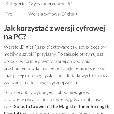
Kategoria
Gry do pobrania na PC
Typ
Wersja cyfrowa (Digital)
Jak korzystać z wersji cyfrowej
na PC?
Wersje „Digital” są projektowane tak, aby proces był
możliwie szybki i przyjazny. Po zakupie otrzymujesz
produkt w formie przeznaczonej do pobrania i
uruchomienia na komputerze. Dzięki temu możesz od
razu przejść do rozgrywki – bez dodatkowych etapów
związanych z dostawą fizycznej wersji.
To także dobry wybór, jeśli lubisz mieć gry w
bibliotece i wracać do nich wtedy, gdy akurat masz
czas.
Solasta Crown of the Magister Inner Strength
(Digital)
wpisuje się w styl grania, w którym liczy się