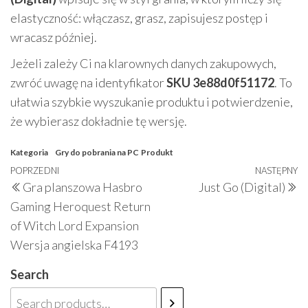
elastyczność: włączasz, grasz, zapisujesz postęp i
wracasz później.
Jeżeli zależy Ci na klarownych danych zakupowych,
zwróć uwagę na identyfikator
SKU 3e88d0f51172
. To
ułatwia szybkie wyszukanie produktu i potwierdzenie,
że wybierasz dokładnie tę wersję.
Kategoria
Gry do pobrania na PC
Produkt
Nawigacja
Poprzedni
POPRZEDNI
NASTĘPNY
N
Gra planszowa Hasbro
Just Go (Digital)
wpisu
wpis
w
Gaming Heroquest Return
of Witch Lord Expansion
Wersja angielska F4193
Search