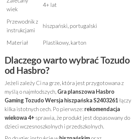
Zalecany
4+ lat
wiek
Przewodnik z
hiszpański, portugalski
instrukcjami
Materiał
Plastikowy, karton
Dlaczego warto wybrać Tozudo
od Hasbro?
Jeżeli zależy Ci na grze, która jest przygotowana z
myślą o najmłodszych,
Gra planszowa Hasbro
Gaming Tozudo Wersja hiszpańska S2403261
łączy
kilka istotnych cech. Po pierwsze:
rekomendacja
wiekowa 4+
sprawia, że produkt jest dopasowany do
dzieci wczesnoszkolnych i przedszkolnych.
Po drugie: instrukcje w
hiszpańskim
oraz