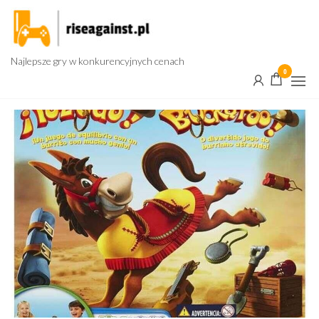
Przejdź
do
treści
Najlepsze gry w konkurencyjnych cenach
0