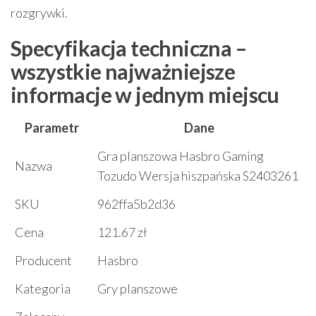
rozgrywki.
Specyfikacja techniczna –
wszystkie najważniejsze
informacje w jednym miejscu
Parametr
Dane
Gra planszowa Hasbro Gaming
Nazwa
Tozudo Wersja hiszpańska S2403261
SKU
962ffa5b2d36
Cena
121.67 zł
Producent
Hasbro
Kategoria
Gry planszowe