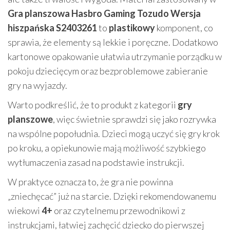
Gra planszowa Hasbro Gaming Tozudo Wersja
hiszpańska S2403261
to
plastikowy
komponent, co
sprawia, że elementy są lekkie i poręczne. Dodatkowo
kartonowe opakowanie ułatwia utrzymanie porządku w
pokoju dziecięcym oraz bezproblemowe zabieranie
gry na wyjazdy.
Warto podkreślić, że to produkt z kategorii
gry
planszowe
, więc świetnie sprawdzi się jako rozrywka
na wspólne popołudnia. Dzieci mogą uczyć się gry krok
po kroku, a opiekunowie mają możliwość szybkiego
wytłumaczenia zasad na podstawie instrukcji.
W praktyce oznacza to, że gra nie powinna
„zniechęcać” już na starcie. Dzięki rekomendowanemu
wiekowi
4+
oraz czytelnemu przewodnikowi z
instrukcjami, łatwiej zachęcić dziecko do pierwszej