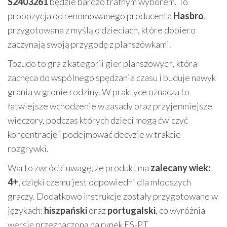
S2403261
będzie bardzo trafnym wyborem. To
propozycja od renomowanego producenta
Hasbro
,
przygotowana z myślą o dzieciach, które dopiero
zaczynają swoją przygodę z planszówkami.
Tozudo to gra z kategorii gier planszowych, która
zachęca do wspólnego spędzania czasu i buduje nawyk
grania w gronie rodziny. W praktyce oznacza to
łatwiejsze wchodzenie w zasady oraz przyjemniejsze
wieczory, podczas których dzieci mogą ćwiczyć
koncentrację i podejmować decyzje w trakcie
rozgrywki.
Warto zwrócić uwagę, że produkt ma
zalecany wiek:
4+
, dzięki czemu jest odpowiedni dla młodszych
graczy. Dodatkowo instrukcje zostały przygotowane w
językach:
hiszpański
oraz
portugalski
, co wyróżnia
wersję przeznaczoną na rynek ES-PT.