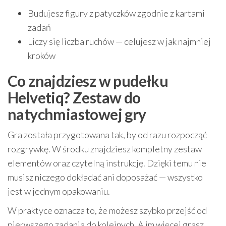
Budujesz figury z patyczków zgodnie z kartami
zadań
Liczy się liczba ruchów — celujesz w jak najmniej
kroków
Co znajdziesz w pudełku
Helvetiq? Zestaw do
natychmiastowej gry
Gra została przygotowana tak, by od razu rozpocząć
rozgrywkę. W środku znajdziesz kompletny zestaw
elementów oraz czytelną instrukcję. Dzięki temu nie
musisz niczego dokładać ani doposażać — wszystko
jest w jednym opakowaniu.
W praktyce oznacza to, że możesz szybko przejść od
pierwszego zadania do kolejnych. A im więcej grasz,