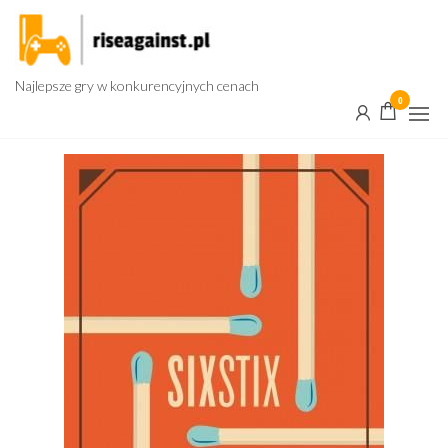
Przejdź
do
treści
Najlepsze gry w konkurencyjnych cenach
0