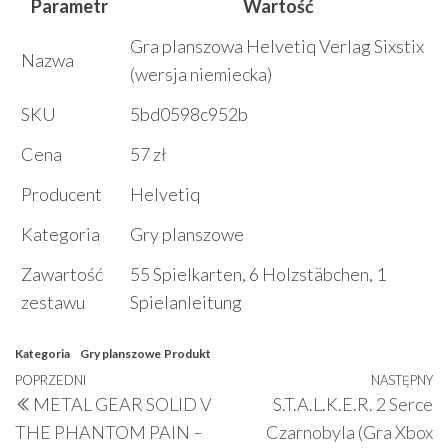
Parametr
Wartość
Gra planszowa Helvetiq Verlag Sixstix
Nazwa
(wersja niemiecka)
SKU
5bd0598c952b
Cena
57 zł
Producent
Helvetiq
Kategoria
Gry planszowe
Zawartość
55 Spielkarten, 6 Holzstäbchen, 1
zestawu
Spielanleitung
Kategoria
Gry planszowe
Produkt
Nawigacja
Poprzedni
POPRZEDNI
NASTĘPNY
N
METAL GEAR SOLID V
S.T.A.L.K.E.R. 2 Serce
wpisu
wpis
w
THE PHANTOM PAIN –
Czarnobyla (Gra Xbox