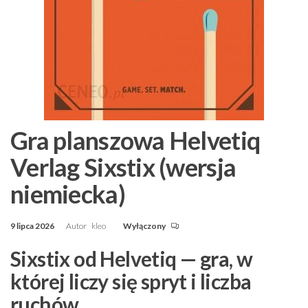
Gra planszowa Helvetiq
Verlag Sixstix (wersja
niemiecka)
9 lipca 2026
Autor
kleo
Wyłączony
Sixstix od Helvetiq — gra, w
której liczy się spryt i liczba
ruchów