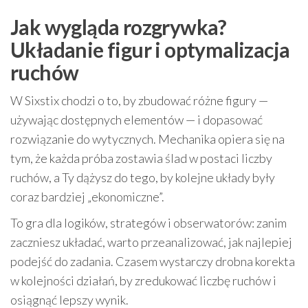
Jak wygląda rozgrywka?
Układanie figur i optymalizacja
ruchów
W Sixstix chodzi o to, by zbudować różne figury —
używając dostępnych elementów — i dopasować
rozwiązanie do wytycznych. Mechanika opiera się na
tym, że każda próba zostawia ślad w postaci liczby
ruchów, a Ty dążysz do tego, by kolejne układy były
coraz bardziej „ekonomiczne”.
To gra dla logików, strategów i obserwatorów: zanim
zaczniesz układać, warto przeanalizować, jak najlepiej
podejść do zadania. Czasem wystarczy drobna korekta
w kolejności działań, by zredukować liczbę ruchów i
osiągnąć lepszy wynik.