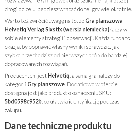
rozwiązywanie łamigłówek oraz szukanie najkrótszej
drogi do celu, będziesz wracać do tej gry wielokrotnie.
Warto też zwrócić uwagę na to, że
Gra planszowa
Helvetiq Verlag Sixstix (wersja niemiecka)
łączy w
sobie elementy strategii i obserwacji. Każda runda to
okazja, by poprawić własny wynik i sprawdzić, jak
szybko przechodzisz od pierwszych prób do bardziej
dopracowanych rozwiązań.
Producentem jest
Helvetiq
, a sama gra należy do
kategorii
Gry planszowe
. Dodatkowo w ofercie
dostępna jest jako produkt o oznaczeniu SKU:
5bd0598c952b
, co ułatwia identyfikację podczas
zakupu.
Dane techniczne produktu