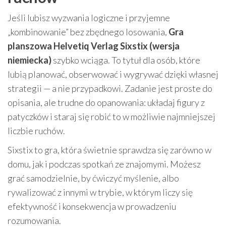
Jeśli lubisz wyzwania logiczne i przyjemne
„kombinowanie” bez zbędnego losowania,
Gra
planszowa Helvetiq Verlag Sixstix (wersja
niemiecka)
szybko wciąga. To tytuł dla osób, które
lubią planować, obserwować i wygrywać dzięki własnej
strategii — a nie przypadkowi. Zadanie jest proste do
opisania, ale trudne do opanowania: układaj figury z
patyczków i staraj się robić to w możliwie najmniejszej
liczbie ruchów.
Sixstix to gra, która świetnie sprawdza się zarówno w
domu, jak i podczas spotkań ze znajomymi. Możesz
grać samodzielnie, by ćwiczyć myślenie, albo
rywalizować z innymi w trybie, w którym liczy się
efektywność i konsekwencja w prowadzeniu
rozumowania.