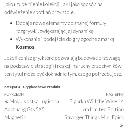
jako uzupełnienie kolekcji, jak i jako sposób na
odświeżenie spotkań przy stole.
Dodaje nowe elementy do znanej formuły
rozgrywki, zwiększając jej dynamikę.
Wykonanie i podejście do gry zgodne z marką
Kosmos
.
Jeżeli cenisz gry, które pozwalają budować przewagę
na podstawie strategii i reakcji na ruchy przeciwników,
ten tytuł może być dokładnie tym, czego potrzebujesz.
Kategoria
Gry planszowe
Produkt
Nawigacja
Poprzedni
POPRZEDNI
NASTĘPNY
N
Moyu Kostka Logiczna
Figurka Will the Wise 14
wpisu
wpis
w
Aochuang Gts 5X5
cm Limited Edition
Magnetic
Stranger Things Mini Epics