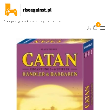
Przejdź
do
treści
Najlepsze gry w konkurencyjnych cenach
0