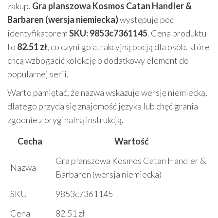
zakup.
Gra planszowa Kosmos Catan Handler &
Barbaren (wersja niemiecka)
występuje pod
identyfikatorem
SKU: 9853c7361145
. Cena produktu
to
82.51 zł
, co czyni go atrakcyjną opcją dla osób, które
chcą wzbogacić kolekcję o dodatkowy element do
popularnej serii.
Warto pamiętać, że nazwa wskazuje wersję niemiecką,
dlatego przyda się znajomość języka lub chęć grania
zgodnie z oryginalną instrukcją.
Cecha
Wartość
Gra planszowa Kosmos Catan Handler &
Nazwa
Barbaren (wersja niemiecka)
SKU
9853c7361145
Cena
82.51 zł