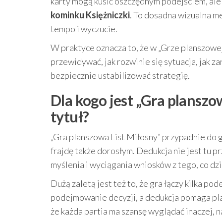
karty mogą kusić oszczędnym podejściem, ale g
kominku Księżniczki
. To dosadna wizualna me
tempo i wyczucie.
W praktyce oznacza to, że w „Grze planszowej 
przewidywać, jak rozwinie się sytuacja, jak z
bezpiecznie ustabilizować strategię.
Dla kogo jest „Gra planszo
tytuł?
„Gra planszowa List Miłosny” przypadnie do g
frajdę także dorosłym. Dedukcja nie jest tu 
myślenia i wyciągania wniosków z tego, co dzie
Dużą zaletą jest też to, że gra łączy kilka p
podejmowanie decyzji, a dedukcja pomaga pla
że każda partia ma szansę wyglądać inaczej, n