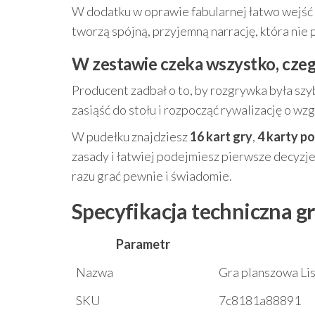
W dodatku w oprawie fabularnej łatwo wejść w 
tworzą spójną, przyjemną narrację, która nie 
W zestawie czeka wszystko, czeg
Producent zadbał o to, by rozgrywka była szy
zasiąść do stołu i rozpocząć rywalizację o wzg
W pudełku znajdziesz
16 kart gry
,
4 karty p
zasady i łatwiej podejmiesz pierwsze decyzje
razu grać pewnie i świadomie.
Specyfikacja techniczna g
Parametr
Nazwa
Gra planszowa Li
SKU
7c8181a88891