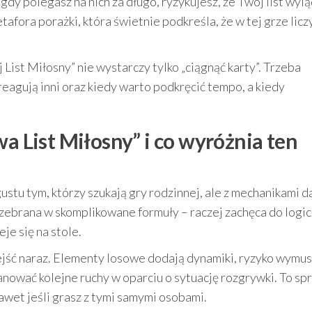
dy polegasz na nich za długo, ryzykujesz, że Twój list wyl
tafora porażki, która świetnie podkreśla, że w tej grze liczy
List Miłosny” nie wystarczy tylko „ciągnąć karty”. Trzeba
areagują inni oraz kiedy warto podkręcić tempo, a kiedy
wa List Miłosny” i co wyróżnia ten
ustu tym, którzy szukają gry rodzinnej, ale z mechanikami d
przebrana w skomplikowane formuły – raczej zachęca do logi
je się na stole.
odejść naraz. Elementy losowe dodają dynamiki, ryzyko wymu
nować kolejne ruchy w oparciu o sytuację rozgrywki. To sp
awet jeśli grasz z tymi samymi osobami.