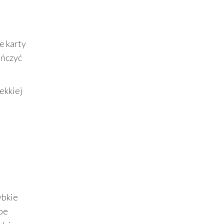
e karty
ończyć
ekkiej
ybkie
abe