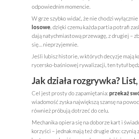
odpowiednim momencie.
W grze szybko widać, że nie chodzi wyłącznie 
losowe
, dzięki czemu każda partia potrafi z
dają natychmiastową przewagę, z drugiej – zb
się… nieprzyjemnie.
Jeśli lubisz historie, w których decyzje mają
rycersko-baśniowej rywalizacji, ten tytuł będ
Jak działa rozgrywka? List
Cel jest prosty do zapamiętania:
przekaż swó
wiadomość zyska największą szansę na powodze
również próbują dotrzeć do celu.
Mechanika opiera się na doborze kart i świa
korzyści – jednak mają też drugie dno: czynią 