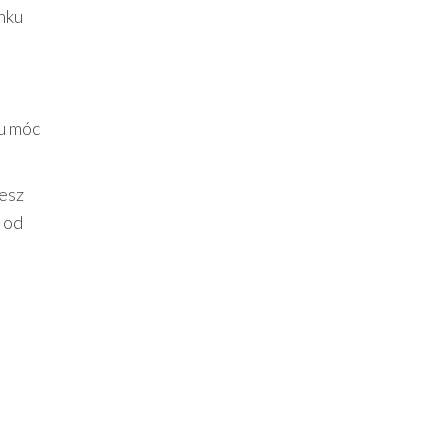
inku
zu móc
iesz
 od