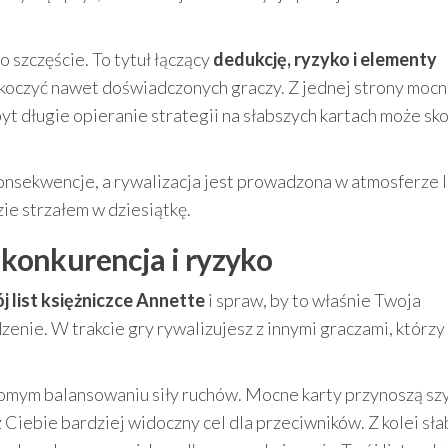
o szczęście. To tytuł łączący
dedukcję, ryzyko i elementy
askoczyć nawet doświadczonych graczy. Z jednej strony mocn
yt długie opieranie strategii na słabszych kartach może sk
 konsekwencje, a rywalizacja jest prowadzona w atmosferze l
zie strzałem w dziesiątkę.
, konkurencja i ryzyko
j list księżniczce Annette
i spraw, by to właśnie Twoja
nie. W trakcie gry rywalizujesz z innymi graczami, którzy
domym balansowaniu siły ruchów. Mocne karty przynoszą sz
z Ciebie bardziej widoczny cel dla przeciwników. Z kolei sł