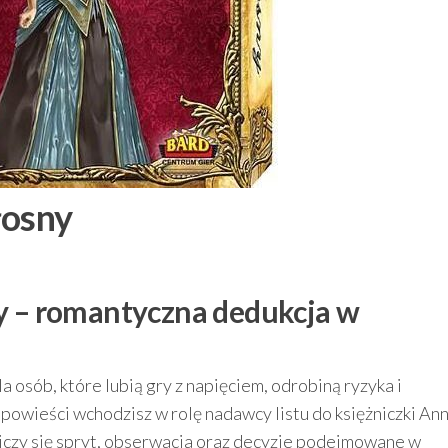
łosny
y – romantyczna dedukcja w
a osób, które lubią gry z napięciem, odrobiną ryzyka i
owieści wchodzisz w rolę nadawcy listu do księżniczki An
. Liczy się spryt, obserwacja oraz decyzje podejmowane w