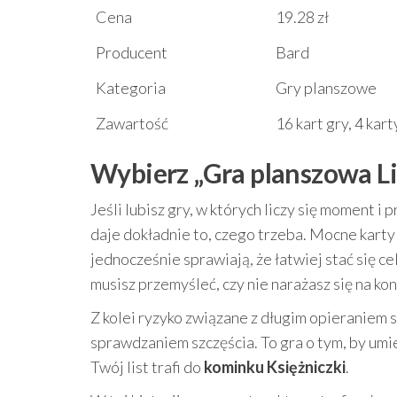
Cena
19.28 zł
Producent
Bard
Kategoria
Gry planszowe
Zawartość
16 kart gry, 4 kar
Wybierz „Gra planszowa Li
Jeśli lubisz gry, w których liczy się moment
daje dokładnie to, czego trzeba. Mocne kart
jednocześnie sprawiają, że łatwiej stać się c
musisz przemyśleć, czy nie narażasz się na kon
Z kolei ryzyko związane z długim opieraniem si
sprawdzaniem szczęścia. To gra o tym, by umie
Twój list trafi do
kominku Księżniczki
.