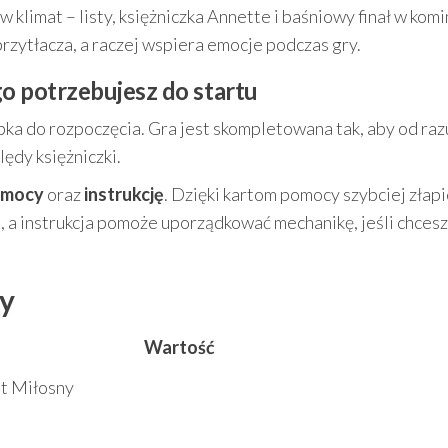
klimat – listy, księżniczka Annette i baśniowy finał w kom
przytłacza, a raczej wspiera emocje podczas gry.
o potrzebujesz do startu
bka do rozpoczęcia. Gra jest skompletowana tak, aby od ra
lędy księżniczki.
omocy
oraz
instrukcję
. Dzięki kartom pomocy szybciej złap
, a instrukcja pomoże uporządkować mechanikę, jeśli chcesz
ry
Wartość
st Miłosny