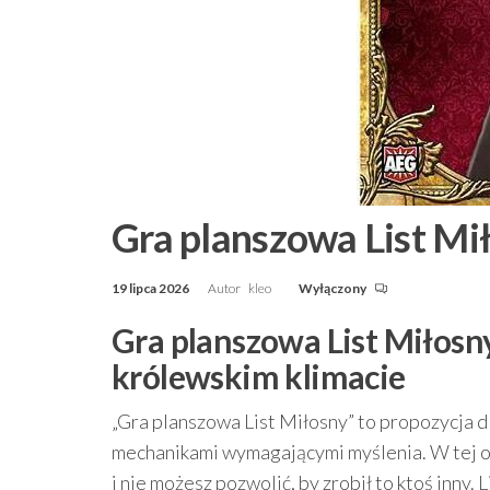
Gra planszowa List Mi
19 lipca 2026
Autor
kleo
Wyłączony
Gra planszowa List Miłosn
królewskim klimacie
„Gra planszowa List Miłosny” to propozycja dl
mechanikami wymagającymi myślenia. W tej op
i nie możesz pozwolić, by zrobił to ktoś inny