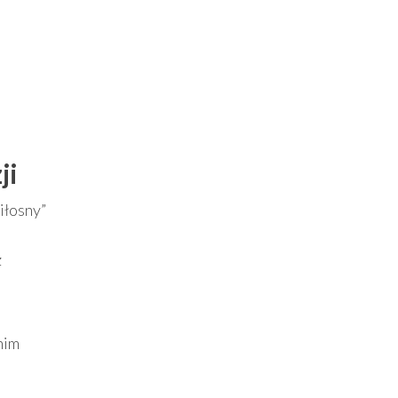
ji
iłosny”
z
nim