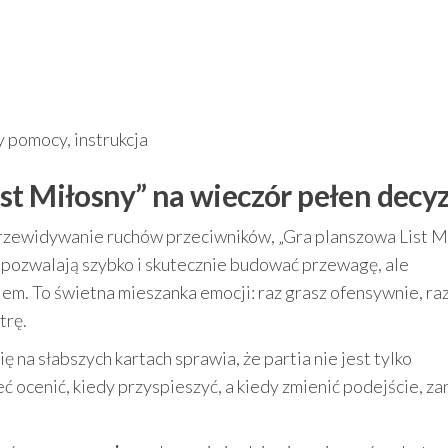
ty pomocy, instrukcja
st Miłosny” na wieczór pełen decyz
 i przewidywanie ruchów przeciwników, „Gra planszowa List M
y pozwalają szybko i skutecznie budować przewagę, ale
elem. To świetna mieszanka emocji: raz grasz ofensywnie, ra
trę.
ę na słabszych kartach sprawia, że partia nie jest tylko
ć ocenić, kiedy przyspieszyć, a kiedy zmienić podejście, za