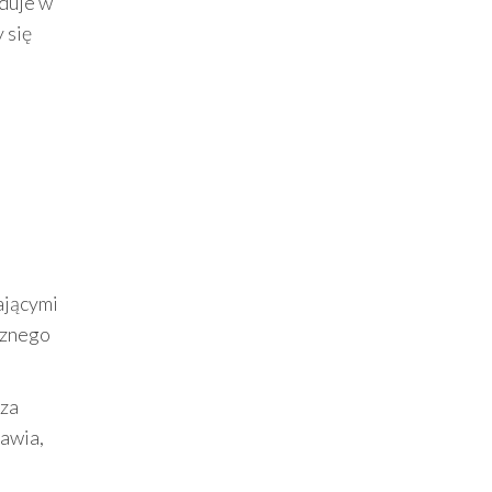
ąduje w
 się
ającymi
cznego
sza
rawia,