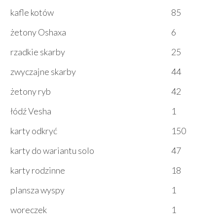
kafle kotów
85
żetony Oshaxa
6
rzadkie skarby
25
zwyczajne skarby
44
żetony ryb
42
łódź Vesha
1
karty odkryć
150
karty do wariantu solo
47
karty rodzinne
18
plansza wyspy
1
woreczek
1