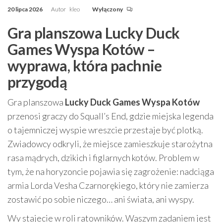
20 lipca 2026
Autor
kleo
Wyłączony
Gra planszowa Lucky Duck
Games Wyspa Kotów –
wyprawa, która pachnie
przygodą
Gra planszowa
Lucky Duck Games Wyspa Kotów
przenosi graczy do Squall’s End, gdzie miejska legenda
o tajemniczej wyspie wreszcie przestaje być plotką.
Zwiadowcy odkryli, że miejsce zamieszkuje starożytna
rasa mądrych, dzikich i figlarnych kotów. Problem w
tym, że na horyzoncie pojawia się zagrożenie: nadciąga
armia Lorda Vesha Czarnorękiego, który nie zamierza
zostawić po sobie niczego… ani świata, ani wyspy.
Wy stajecie w roli ratowników. Waszym zadaniem jest