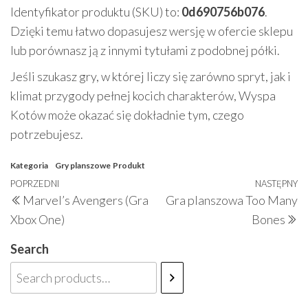
Identyfikator produktu (SKU) to:
0d690756b076
.
Dzięki temu łatwo dopasujesz wersję w ofercie sklepu
lub porównasz ją z innymi tytułami z podobnej półki.
Jeśli szukasz gry, w której liczy się zarówno spryt, jak i
klimat przygody pełnej kocich charakterów, Wyspa
Kotów może okazać się dokładnie tym, czego
potrzebujesz.
Kategoria
Gry planszowe
Produkt
Nawigacja
Poprzedni
POPRZEDNI
NASTĘPNY
N
Marvel’s Avengers (Gra
Gra planszowa Too Many
wpisu
wpis
w
Xbox One)
Bones
Search