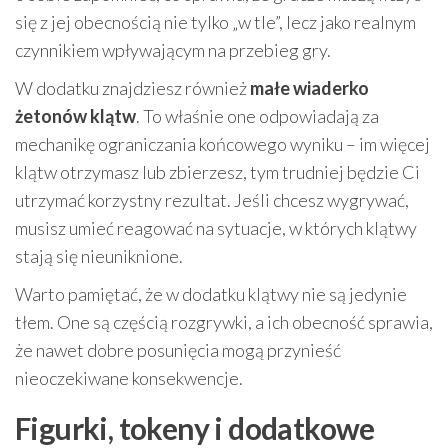
się z jej obecnością nie tylko „w tle”, lecz jako realnym
czynnikiem wpływającym na przebieg gry.
W dodatku znajdziesz również
małe wiaderko
żetonów klątw
. To właśnie one odpowiadają za
mechanikę ograniczania końcowego wyniku – im więcej
klątw otrzymasz lub zbierzesz, tym trudniej będzie Ci
utrzymać korzystny rezultat. Jeśli chcesz wygrywać,
musisz umieć reagować na sytuacje, w których klątwy
stają się nieuniknione.
Warto pamiętać, że w dodatku klątwy nie są jedynie
tłem. One są częścią rozgrywki, a ich obecność sprawia,
że nawet dobre posunięcia mogą przynieść
nieoczekiwane konsekwencje.
Figurki, tokeny i dodatkowe