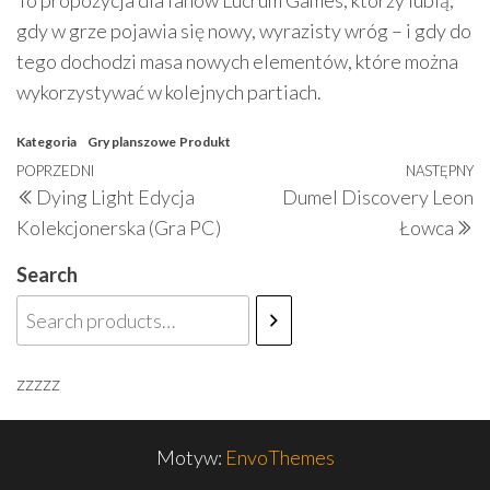
To propozycja dla fanów Lucrum Games, którzy lubią,
gdy w grze pojawia się nowy, wyrazisty wróg – i gdy do
tego dochodzi masa nowych elementów, które można
wykorzystywać w kolejnych partiach.
Kategoria
Gry planszowe
Produkt
Nawigacja
Poprzedni
POPRZEDNI
NASTĘPNY
N
Dying Light Edycja
Dumel Discovery Leon
wpisu
wpis
w
Kolekcjonerska (Gra PC)
Łowca
Search
zzzzz
Motyw:
EnvoThemes