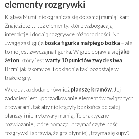
elementy rozgrywki
Klątwa Mumii nie ogranicza się do samej mumią i kart.
Znajdziesz tu też elementy, które wzbogacają
interakcje i dodają rozgrywce różnorodności. Na
uwagę zasługuje
boska figurka małpiego bożka
– ale
to nie jest zwyczajna figurka. W grze pojawia się
jako
żeton
, który jest
warty 10 punktów zwycięstwa
.
Brzmi jak łakomy cel i dokładnie taki pozostaje w
trakcie gry.
W dodatku dodano również
planszę kramów
. Jej
zadaniem jest uporządkowanie elementów związanych
z towarami, tak aby nie krążyły bez końca po całej
planszy i nie irytowały mumią. To praktyczne
rozwiązanie, które pomaga utrzymać czytelność
rozgrywki i sprawia, że gra płynniej „trzyma się kupy”.