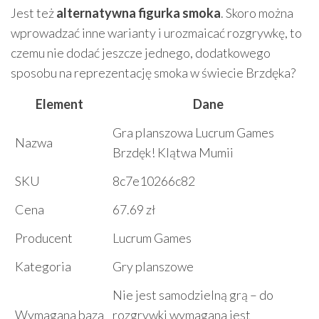
Jest też
alternatywna figurka smoka
. Skoro można
wprowadzać inne warianty i urozmaicać rozgrywkę, to
czemu nie dodać jeszcze jednego, dodatkowego
sposobu na reprezentację smoka w świecie Brzdęka?
Element
Dane
Gra planszowa Lucrum Games
Nazwa
Brzdęk! Klątwa Mumii
SKU
8c7e10266c82
Cena
67.69 zł
Producent
Lucrum Games
Kategoria
Gry planszowe
Nie jest samodzielną grą – do
Wymagana baza
rozgrywki wymagana jest