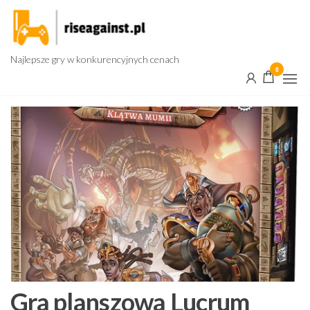
Przejdź
do
treści
Najlepsze gry w konkurencyjnych cenach
0
Gra planszowa Lucrum