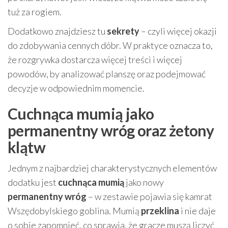
tuż za rogiem.
Dodatkowo znajdziesz tu
sekrety
– czyli więcej okazji
do zdobywania cennych dóbr. W praktyce oznacza to,
że rozgrywka dostarcza więcej treści i więcej
powodów, by analizować planszę oraz podejmować
decyzje w odpowiednim momencie.
Cuchnąca mumią jako
permanentny wróg oraz żetony
klątw
Jednym z najbardziej charakterystycznych elementów
dodatku jest
cuchnąca mumią
jako nowy
permanentny wróg
– w zestawie pojawia się kamrat
Wszędobylskiego goblina. Mumią
przeklina
i nie daje
o sobie zapomnieć, co sprawia, że gracze muszą liczyć