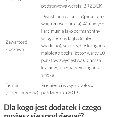
podstawowa wersja: BRZDĘK
Dwustronna plansza (piramida /
wnętrzności sfinksa), 40 nowych
kart, mumią jako permanentny
wróg, żetony klątw (małe
Zawartość
wiaderko), sekrety, boska figurka
kluczowa
małpiego bożka (żeton warty 10
punktów zwycięstwa), plansza
kramów, alternatywna figurka
smoka
Termin
Premiera i wysyłki: połowa
(przedsprzedaż)
października 2019
Dla kogo jest dodatek i czego
możesz się spodziewać?