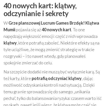
40 nowych kart: klątwy,
odczynianie i sekrety
W
Grze planszowej Lucrum Games Brzdęk! Klątwa
Mumii
pojawia się aż
40 nowych kart
. To one
napędzają większość emocji: część z nich wprowadza
klątwy
, które potrafią zaboleć. Niektóre efekty są na
tyle uciążliwe, że mogą zmienić strategię w trakcie
rozgrywki – i to nawet wtedy, gdy planowałeś
spokojnie zmierzać do celu.
Na szczęście dodatki nie muszą być wyłącznie karą. Są
też karty, które
potrafią odczyniać klątwy
, dając
możliwość odzyskania kontroli nad sytuacją. Dzięki
temu gra nie sprowadza się do samego „unikania
pecha”, tylko do balansowania ryzyka: czasem warto iść
po skarb, nawet jeśli wiesz, że klątwa może czaić się