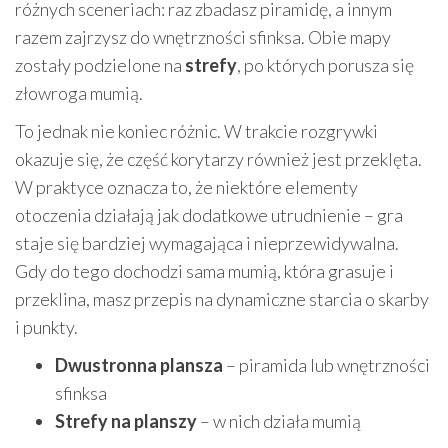
różnych sceneriach: raz zbadasz piramidę, a innym
razem zajrzysz do wnętrzności sfinksa. Obie mapy
zostały podzielone na
strefy
, po których porusza się
złowroga mumią.
To jednak nie koniec różnic. W trakcie rozgrywki
okazuje się, że część korytarzy również jest przeklęta.
W praktyce oznacza to, że niektóre elementy
otoczenia działają jak dodatkowe utrudnienie – gra
staje się bardziej wymagająca i nieprzewidywalna.
Gdy do tego dochodzi sama mumią, która grasuje i
przeklina, masz przepis na dynamiczne starcia o skarby
i punkty.
Dwustronna plansza
– piramida lub wnętrzności
sfinksa
Strefy na planszy
– w nich działa mumią