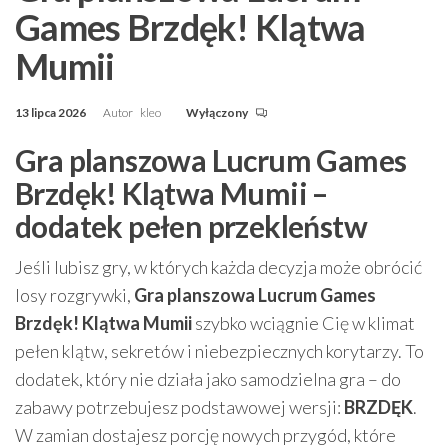
Games Brzdęk! Klątwa
Mumii
13 lipca 2026
Autor
kleo
Wyłączony
Gra planszowa Lucrum Games
Brzdęk! Klątwa Mumii –
dodatek pełen przekleństw
Jeśli lubisz gry, w których każda decyzja może obrócić
losy rozgrywki,
Gra planszowa Lucrum Games
Brzdęk! Klątwa Mumii
szybko wciągnie Cię w klimat
pełen klątw, sekretów i niebezpiecznych korytarzy. To
dodatek, który nie działa jako samodzielna gra – do
zabawy potrzebujesz podstawowej wersji:
BRZDĘK
.
W zamian dostajesz porcję nowych przygód, które