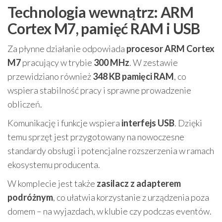
Technologia wewnątrz: ARM
Cortex M7, pamięć RAM i USB
Za płynne działanie odpowiada
procesor ARM Cortex
M7
pracujący w trybie
300 MHz
. W zestawie
przewidziano również
348 KB pamięci RAM
, co
wspiera stabilność pracy i sprawne prowadzenie
obliczeń.
Komunikację i funkcje wspiera
interfejs USB
. Dzięki
temu sprzęt jest przygotowany na nowoczesne
standardy obsługi i potencjalne rozszerzenia w ramach
ekosystemu producenta.
W komplecie jest także
zasilacz z adapterem
podróżnym
, co ułatwia korzystanie z urządzenia poza
domem – na wyjazdach, w klubie czy podczas eventów.