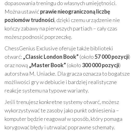
dopasowania treningu do własnych umiejętności.
Można ustawić
prawie nieograniczoną liczbę
poziomów trudności
, dzięki czemu urządzenie nie
kończy zabawy na pierwszych partiach – cały czas
możesz podnosić poprzeczkę.
ChessGenius Exclusive oferuje także biblioteki
otwarć:
„Classic London Book”
(około
57 000 pozycji
)
oraz nową
„Master Book”
(około
300 000 pozycji
)
autorstwa M. Uniacke. Dla gracza oznacza to bogatsze
możliwości gry w debiucie i bardziej realistyczne
reakcje systemu na typowe warianty.
Jeśli trenujesz konkretne systemy otwarć, możesz
wykorzystywać te zasoby jako punkt odniesienia –
komputer będzie reagował w sposób, który pomaga
korygować błędy i utrwalać poprawne schematy.