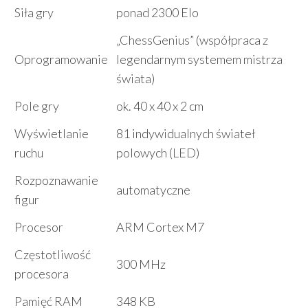
Siła gry
ponad 2300 Elo
„ChessGenius” (współpraca z
Oprogramowanie
legendarnym systemem mistrza
świata)
Pole gry
ok. 40 x 40 x 2 cm
Wyświetlanie
81 indywidualnych świateł
ruchu
polowych (LED)
Rozpoznawanie
automatyczne
figur
Procesor
ARM Cortex M7
Częstotliwość
300 MHz
procesora
Pamięć RAM
348 KB