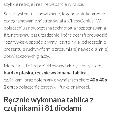
szybkie reakcje i realne wsparcie w nauce.
Serce systemu stanowi znane, legendarnie kojarzone
oprogramowanie mistrza świata „ChessGenius”. W
połączeniu z nowoczesną technologią rozpoznawania
figur otrzymujesz urządzenie, które potrafi prowadzić
rozgrywkę w sposób płynny i czytelny, a jednocześnie
prezentuje ruchy w formie zrozumiałej nawet dla mniej
doświadczonych graczy.
Model jest też zaprojektowany tak, by cieszyć oko:
bardzo płaska, ręcznie wykonana tablica
z
czujnikami oraz polem gry o wymiarach około
40 x 40 x
2 cm
to połączenie estetyki i funkcjonalności.
Ręcznie wykonana tablica z
czujnikami i 81 diodami