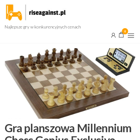
Przejdź
do
treści
Najlepsze gry w konkurencyjnych cenach
0
Gra planszowa Millennium
Chess Genius Exclusive