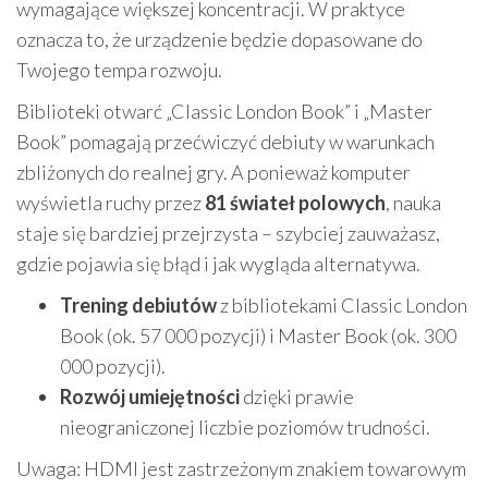
wymagające większej koncentracji. W praktyce
oznacza to, że urządzenie będzie dopasowane do
Twojego tempa rozwoju.
Biblioteki otwarć „Classic London Book” i „Master
Book” pomagają przećwiczyć debiuty w warunkach
zbliżonych do realnej gry. A ponieważ komputer
wyświetla ruchy przez
81 świateł polowych
, nauka
staje się bardziej przejrzysta – szybciej zauważasz,
gdzie pojawia się błąd i jak wygląda alternatywa.
Trening debiutów
z bibliotekami Classic London
Book (ok. 57 000 pozycji) i Master Book (ok. 300
000 pozycji).
Rozwój umiejętności
dzięki prawie
nieograniczonej liczbie poziomów trudności.
Uwaga: HDMI jest zastrzeżonym znakiem towarowym