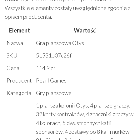
Wszystkie elementy zostały uwzględnione zgodnie z
opisem producenta.
Element
Wartość
Nazwa
Gra planszowa Otys
SKU
51531b07c26f
Cena
114.9 zł
Producent
Pearl Games
Kategoria
Gry planszowe
1 plansza kolonii Otys, 4 plansze graczy,
32 karty kontraktów, 4 znaczniki graczy w
4 kolorach, 5 dwustronnych kafli
sponsorów, 4 zestawy po 8 kafli nurków,