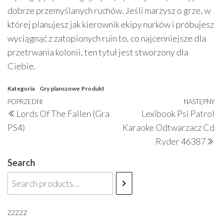
dobrze przemyślanych ruchów. Jeśli marzysz o grze, w
której planujesz jak kierownik ekipy nurków i próbujesz
wyciągnąć z zatopionych ruin to, co najcenniejsze dla
przetrwania kolonii, ten tytuł jest stworzony dla
Ciebie.
Kategoria
Gry planszowe
Produkt
Nawigacja
Poprzedni
POPRZEDNI
NASTĘPNY
N
Lords Of The Fallen (Gra
Lexibook Psi Patrol
wpisu
wpis
w
PS4)
Karaoke Odtwarzacz Cd
Ryder 46387
Search
zzzzz