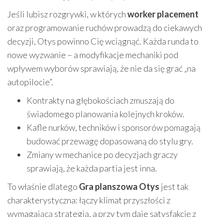
Jeśli lubisz rozgrywki, w których
worker placement
oraz programowanie ruchów prowadzą do ciekawych
decyzji, Otys powinno Cię wciągnąć. Każda runda to
nowe wyzwanie – a modyfikacje mechaniki pod
wpływem wyborów sprawiają, że nie da się grać „na
autopilocie”.
Kontrakty na głębokościach zmuszają do
świadomego planowania kolejnych kroków.
Kafle nurków, techników i sponsorów pomagają
budować przewagę dopasowaną do stylu gry.
Zmiany w mechanice po decyzjach graczy
sprawiają, że każda partia jest inna.
To właśnie dlatego
Gra planszowa Otys
jest tak
charakterystyczna: łączy klimat przyszłości z
wymagającą strategią, a przy tym daje satysfakcję z