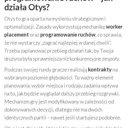
działa Otys?
Otys to gra oparta na myśleniu strategicznym i
optymalizacji. Zasady wykorzystują mechanikę
worker
placement
oraz
programowanie ruchów
, co sprawia,
że nie wystarczy „zagrać najlepiej w danej chwili”.
Trzeba zaplanować przebieg działań tak, by Twoja
drużyna była sprawniejsza niż konkurencyjne zespoły.
Podczas swojej rundy gracze realizują
kontrakty
na
wybranym poziomie głębokości. To ważny element
planowania: wybór miejsca i rodzaju zadania wpływa
na to, jak będzie wyglądał dalszy przebieg rozgrywki.
Mechanizm gry jest modyfikowany w zależności od
dokonywanych decyzji, dlatego nie ma dwóch
identycznych partii – nawet jeśli startujesz podobnie.