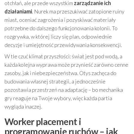
otchłań, ale przede wszystkim
zarządzanie ich
działaniami
. Nurek ma przeszukiwać zatopione ruiny
miast, oceniać zagrożenia i pozyskiwać materiały
potrzebne do dalszego funkcjonowania kolonii. To
rozgrywka, w której liczy się plan, odpowiednie
decyzje i umiejętność przewidywania konsekwencji.
W tle czuć klimat przyszłości: świat jest pod wodą, a
każda kolejna wyprawa może przynieść zarówno cenne
zasoby, jak i niebezpieczeństwa. Otys zachęca do
budowania własnej strategii, a jednocześnie
pozostawia przestrzeń na adaptację – bo mechanika
gry reaguje na Twoje wybory, więc każda partia
wygląda inaczej.
Worker placement i
programowanie ruchów – jak