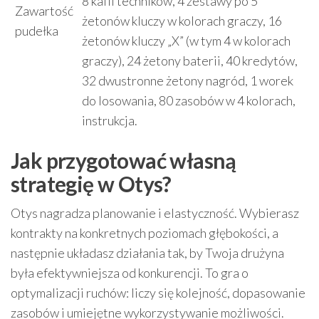
8 kafli techników, 4 zestawy po 5
Zawartość
żetonów kluczy w kolorach graczy, 16
pudełka
żetonów kluczy „X” (w tym 4 w kolorach
graczy), 24 żetony baterii, 40 kredytów,
32 dwustronne żetony nagród, 1 worek
do losowania, 80 zasobów w 4 kolorach,
instrukcja.
Jak przygotować własną
strategię w Otys?
Otys nagradza planowanie i elastyczność. Wybierasz
kontrakty na konkretnych poziomach głębokości, a
następnie układasz działania tak, by Twoja drużyna
była efektywniejsza od konkurencji. To gra o
optymalizacji ruchów: liczy się kolejność, dopasowanie
zasobów i umiejętne wykorzystywanie możliwości.