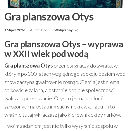
Gra planszowa Otys
16 lipca 2026
Autor
kleo
Wyłączony
Gra planszowa Otys – wyprawa
w XXII wiek pod wodą
Gra planszowa Otys
przenosi graczy do świata, w
którym po 300 latach względnego spokoju poziom wód
znów zaczyna gwałtownie rosnąć. Ziemia jest niemal
całkowicie zalana, a ostatnie ocalałe społeczności
walczą o przetrwanie. Otys to jedna z kolonii
założonych na ostatnim suchym skrawku lądu – i to
właśnie tutaj wkraczasz jako kierownik ekipy nurków.
Twoim zadaniem jest nie tylko wysyłanie zespołu w