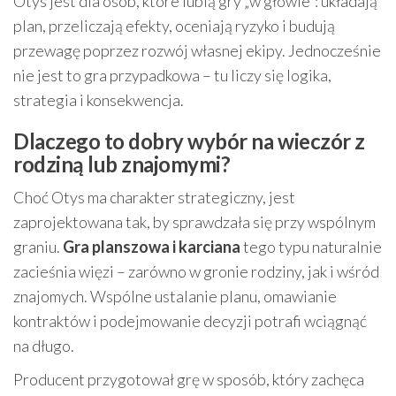
Otys jest dla osób, które lubią gry „w głowie”: układają
plan, przeliczają efekty, oceniają ryzyko i budują
przewagę poprzez rozwój własnej ekipy. Jednocześnie
nie jest to gra przypadkowa – tu liczy się logika,
strategia i konsekwencja.
Dlaczego to dobry wybór na wieczór z
rodziną lub znajomymi?
Choć Otys ma charakter strategiczny, jest
zaprojektowana tak, by sprawdzała się przy wspólnym
graniu.
Gra planszowa i karciana
tego typu naturalnie
zacieśnia więzi – zarówno w gronie rodziny, jak i wśród
znajomych. Wspólne ustalanie planu, omawianie
kontraktów i podejmowanie decyzji potrafi wciągnąć
na długo.
Producent przygotował grę w sposób, który zachęca