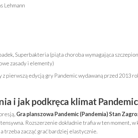
as Lehmann
adek, Superbakteria (piąta choroba wymagająca szczepion
owe zasady i elementy)
ny z pierwszą edycją gry Pandemic wydawaną przed 2013 r
nia i jak podkręca klimat Pandemic
presją,
Gra planszowa Pandemic (Pandemia) Stan Zagro
intensywna. Rozszerzenie dokładnie trafia w ten moment, w
 trzeba zacząć grać bardziej elastycznie.