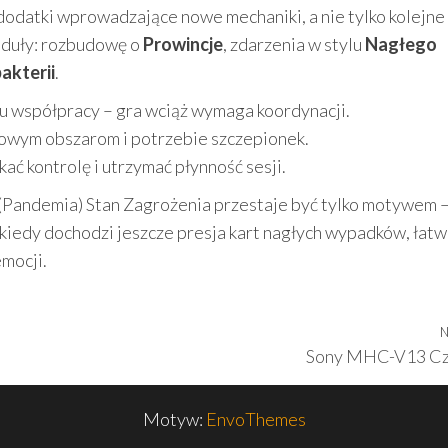
 dodatki wprowadzające nowe mechaniki, a nie tylko kolejne 
moduły: rozbudowę o
Prowincje
, zdarzenia w stylu
Nagłego
akterii
.
u współpracy – gra wciąż wymaga koordynacji.
nowym obszarom i potrzebie szczepionek.
kać kontrolę i utrzymać płynność sesji.
 (Pandemia) Stan Zagrożenia przestaje być tylko motywem –
 kiedy dochodzi jeszcze presja kart nagłych wypadków, łat
emocji.
N
Sony MHC-V13 Cz
Motyw:
EnvoThemes