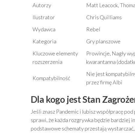
Autorzy
Matt Leacock, Thom
Ilustrator
Chris Quilliams
Wydawca
Rebel
Kategoria
Gry planszowe
Kluczowe elementy
Prowincje, Nagły wyp
rozszerzenia
kwarantanna (dodatk
Nie jest kompatybil
Kompatybilność
przez firmę Albi
Dla kogo jest Stan Zagroże
Jeśli znasz Pandemic i lubisz współpracę pod 
sprawi, że każda rozgrywka będzie bardziej 
podstawowe schematy przestają wystarczać, a