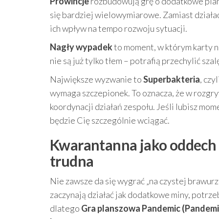
Prowincje
rozbudowują grę o dodatkowe plansz
się bardziej wielowymiarowe. Zamiast działa
ich wpływ na tempo rozwoju sytuacji.
Nagły wypadek
to moment, w którym karty n
nie są już tylko tłem – potrafią przechylić 
Największe wyzwanie to
Superbakteria
, czy
wymaga szczepionek. To oznacza, że w rozgry
koordynacji działań zespołu. Jeśli lubisz mom
będzie Cię szczególnie wciągać.
Kwarantanna jako oddech i 
trudna
Nie zawsze da się wygrać „na czystej brawurz
zaczynają działać jak dodatkowe miny, potrze
dlatego
Gra planszowa Pandemic (Pandemi