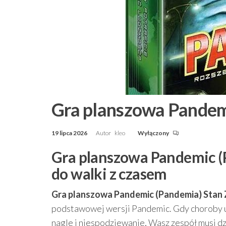
Gra planszowa Pandem
19 lipca 2026
Autor
kleo
Wyłączony
Gra planszowa Pandemic (
do walki z czasem
Gra planszowa Pandemic (Pandemia) Stan
podstawowej wersji Pandemic. Gdy choroby uod
nagle i niespodziewanie, Wasz zespół musi dzi