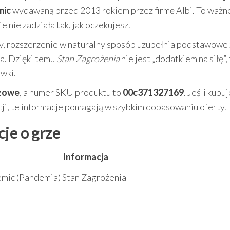
mic
wydawaną przed 2013 rokiem przez firmę Albi. To ważne
e nie zadziała tak, jak oczekujesz.
ry, rozszerzenie w naturalny sposób uzupełnia podstawowe
a. Dzięki temu
Stan Zagrożenia
nie jest „dodatkiem na siłę”,
wki.
szowe
, a numer SKU produktu to
00c371327169
. Jeśli kupu
kcji, te informacje pomagają w szybkim dopasowaniu oferty.
je o grze
Informacja
mic (Pandemia) Stan Zagrożenia