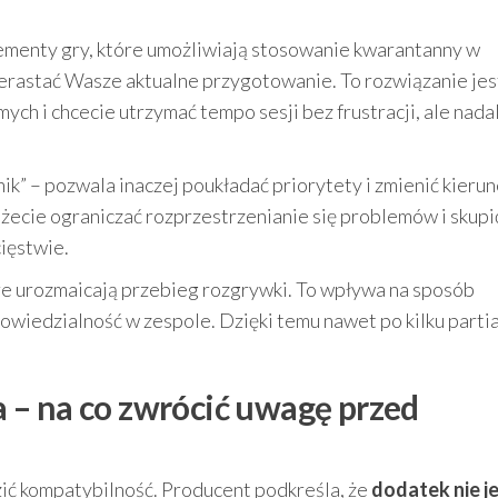
ementy gry, które umożliwiają stosowanie kwarantanny w
zerastać Wasze aktualne przygotowanie. To rozwiązanie jes
ych i chcecie utrzymać tempo sesji bez frustracji, ale nada
ik” – pozwala inaczej poukładać priorytety i zmienić kieru
ożecie ograniczać rozprzestrzenianie się problemów i skupi
ięstwie.
re urozmaicają przebieg rozgrywki. To wpływa na sposób
dpowiedzialność w zespole. Dzięki temu nawet po kilku parti
 – na co zwrócić uwagę przed
ć kompatybilność. Producent podkreśla, że
dodatek nie j