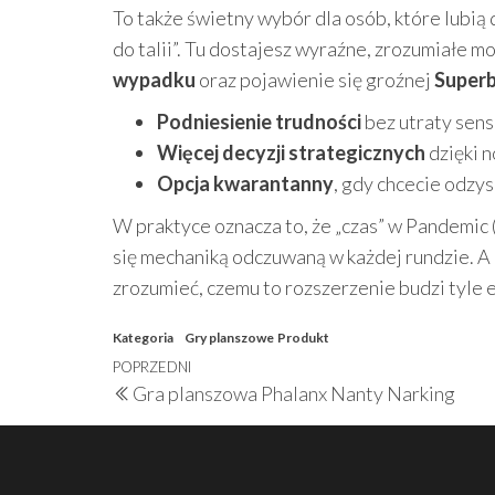
To także świetny wybór dla osób, które lubią
do talii”. Tu dostajesz wyraźne, zrozumiałe 
wypadku
oraz pojawienie się groźnej
Superb
Podniesienie trudności
bez utraty sens
Więcej decyzji strategicznych
dzięki 
Opcja kwarantanny
, gdy chcecie odzys
W praktyce oznacza to, że „czas” w Pandemic
się mechaniką odczuwaną w każdej rundzie. A
zrozumieć, czemu to rozszerzenie budzi tyle 
Kategoria
Gry planszowe
Produkt
Nawigacja
Poprzedni
POPRZEDNI
Gra planszowa Phalanx Nanty Narking
wpisu
wpis