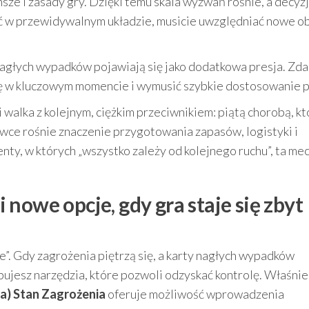
e i zasady gry. Dzięki temu skala wyzwań rośnie, a decyzj
ć w przewidywalnym układzie, musicie uwzględniać nowe ob
agłych wypadków pojawiają się jako dodatkowa presja. Zda
szalę w kluczowym momencie i wymusić szybkie dostosowanie p
li walka z kolejnym, ciężkim przeciwnikiem: piątą chorobą, kt
wce rośnie znaczenie przygotowania zapasów, logistyki i
enty, w których „wszystko zależy od kolejnego ruchu”, ta me
nowe opcje, gdy gra staje się zbyt
e”. Gdy zagrożenia piętrzą się, a karty nagłych wypadków
bujesz narzędzia, które pozwoli odzyskać kontrolę. Właśnie
a) Stan Zagrożenia
oferuje możliwość wprowadzenia