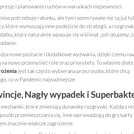
, presję i planowanie ruchów w warunkach niepewności.
 znów potrzebuje ratunku, ale tym razem rywale nie są już ty
y, które wymuszają inne podejście do strategii, a rozgryw
datku, który naturalnie wpasuje się w klimat „od ratujemy, 
zadanie.
dza nowe postacie i dodatkowe wyzwania, dzięki czemu na
na nowo przemyśleć role oraz priorytety. To właśnie dlat
rożenia
jest tak często wybierana przez osoby, które chcą
go, co w Pandemic najważniejsze.
incje, Nagły wypadek i Superbakt
 mechaniki, które zmieniają dynamikę rozgrywki. Każda z ni
sposób przemieszczania się, inne wprowadzają do gry karty
łem znacznie większe zagrożenie.