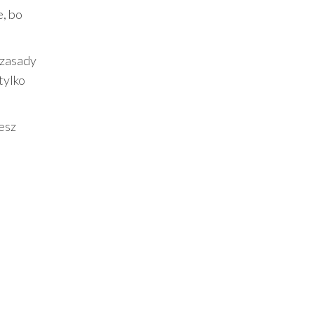
, bo
 zasady
 tylko
jesz