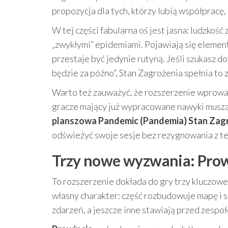
propozycja dla tych, którzy lubią współpracę
W tej części fabularna oś jest jasna: ludzkość
„zwykłymi” epidemiami. Pojawiają się element
przestaje być jedynie rutyną. Jeśli szukasz do
będzie za późno”, Stan Zagrożenia spełnia to 
Warto też zauważyć, że rozszerzenie wprowa
gracze mający już wypracowane nawyki muszą 
planszowa Pandemic (Pandemia) Stan Zag
odświeżyć swoje sesje bez rezygnowania z te
Trzy nowe wyzwania: Prow
To rozszerzenie dokłada do gry trzy kluczowe
własny charakter: część rozbudowuje mapę i 
zdarzeń, a jeszcze inne stawiają przed zespo