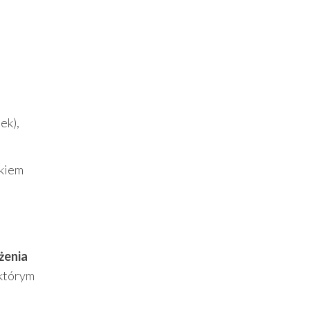
ek),
okiem
żenia
 którym