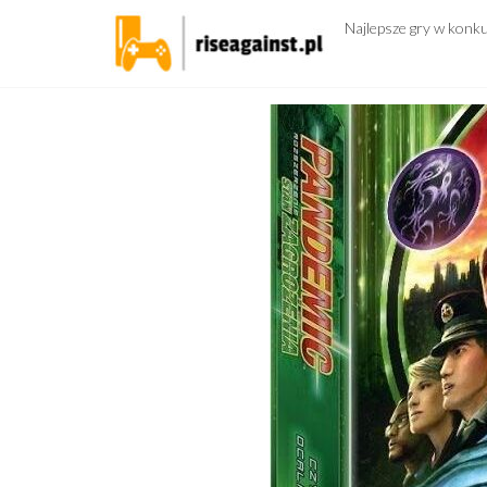
Przejdź
Najlepsze gry w konk
do
treści