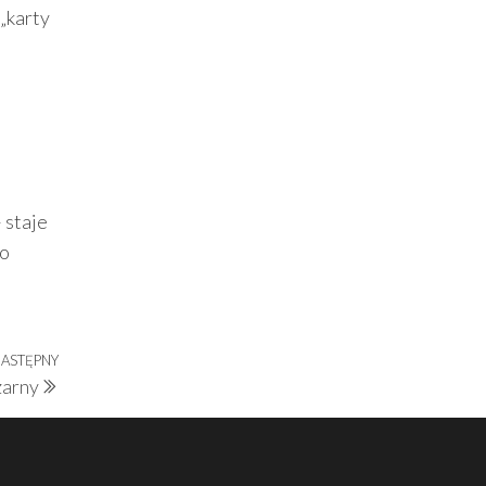
„karty
 staje
wo
ASTĘPNY
Następny
arny
wpis