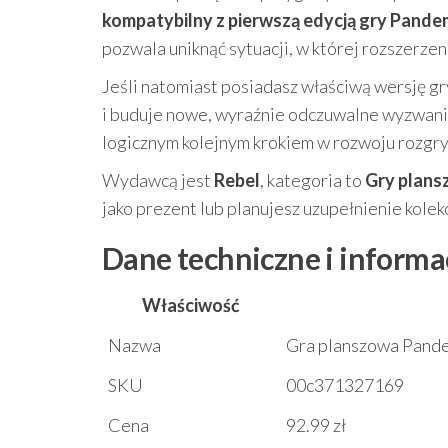
kompatybilny z pierwszą edycją gry Pande
pozwala uniknąć sytuacji, w której rozszerzeni
Jeśli natomiast posiadasz właściwą wersję g
i buduje nowe, wyraźnie odczuwalne wyzwani
logicznym kolejnym krokiem w rozwoju rozgry
Wydawcą jest
Rebel
, kategoria to
Gry plan
jako prezent lub planujesz uzupełnienie kole
Dane techniczne i informac
Właściwość
Nazwa
Gra planszowa Pande
SKU
00c371327169
Cena
92.99 zł