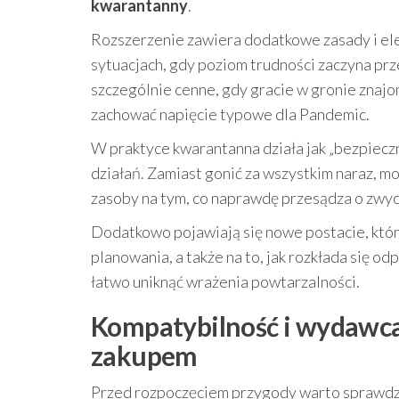
kwarantanny
.
Rozszerzenie zawiera dodatkowe zasady i el
sytuacjach, gdy poziom trudności zaczyna pr
szczególnie cenne, gdy gracie w gronie znajom
zachować napięcie typowe dla Pandemic.
W praktyce kwarantanna działa jak „bezpieczn
działań. Zamiast gonić za wszystkim naraz, m
zasoby na tym, co naprawdę przesądza o zwyc
Dodatkowo pojawiają się nowe postacie, któ
planowania, a także na to, jak rozkłada się o
łatwo uniknąć wrażenia powtarzalności.
Kompatybilność i wydawca
zakupem
Przed rozpoczęciem przygody warto sprawdzi