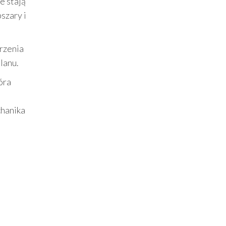
e stają
szary i
rzenia
lanu.
óra
chanika