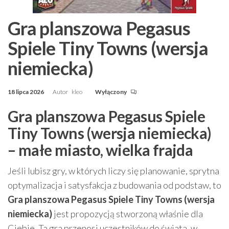
Gra planszowa Pegasus
Spiele Tiny Towns (wersja
niemiecka)
18 lipca 2026
Autor
kleo
Wyłączony
Gra planszowa Pegasus Spiele
Tiny Towns (wersja niemiecka)
– małe miasto, wielka frajda
Jeśli lubisz gry, w których liczy się planowanie, sprytna
optymalizacja i satysfakcja z budowania od podstaw, to
Gra planszowa Pegasus Spiele Tiny Towns (wersja
niemiecka)
jest propozycją stworzoną właśnie dla
Ciebie. Ta gra przenosi uczestników do świata, w