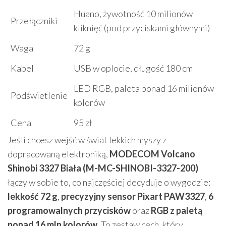
Huano, żywotność 10 milionów
Przełączniki
kliknięć (pod przyciskami głównymi)
Waga
72 g
Kabel
USB w oplocie, długość 180 cm
LED RGB, paleta ponad 16 milionów
Podświetlenie
kolorów
Cena
95 zł
Jeśli chcesz wejść w świat lekkich myszy z
dopracowaną elektroniką,
MODECOM Volcano
Shinobi 3327 Biała (M-MC-SHINOBI-3327-200)
łączy w sobie to, co najczęściej decyduje o wygodzie:
lekkość 72 g
,
precyzyjny sensor Pixart PAW3327
,
6
programowalnych przycisków
oraz
RGB z paletą
ponad 16 mln kolorów
. To zestaw cech, który