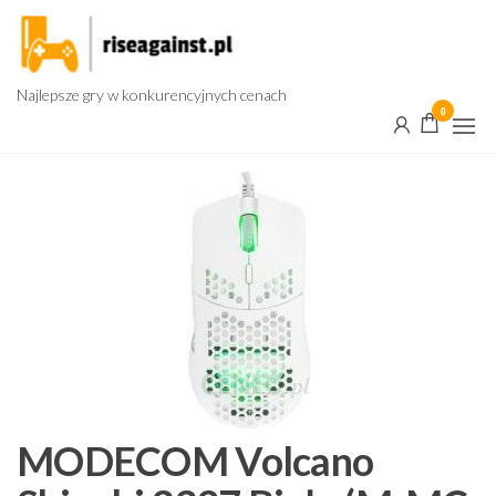
Przejdź
do
treści
Najlepsze gry w konkurencyjnych cenach
0
MODECOM Volcano