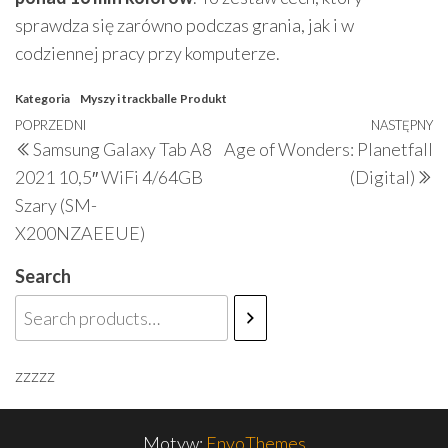
sprawdza się zarówno podczas grania, jak i w
codziennej pracy przy komputerze.
Kategoria
Myszy i trackballe
Produkt
Nawigacja
Poprzedni
POPRZEDNI
NASTĘPNY
N
Samsung Galaxy Tab A8
Age of Wonders: Planetfall
wpisu
wpis
w
2021 10,5″ WiFi 4/64GB
(Digital)
Szary (SM-
X200NZAEEUE)
Search
zzzzz
Motyw:
EnvoThemes