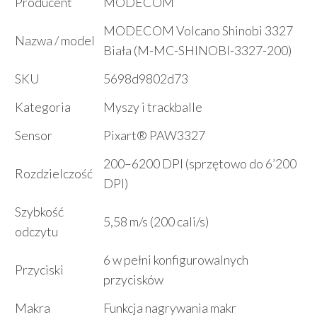
Producent
MODECOM
MODECOM Volcano Shinobi 3327
Nazwa / model
Biała (M-MC-SHINOBI-3327-200)
SKU
5698d9802d73
Kategoria
Myszy i trackballe
Sensor
Pixart® PAW3327
200–6200 DPI (sprzętowo do 6’200
Rozdzielczość
DPI)
Szybkość
5,58 m/s (200 cali/s)
odczytu
6 w pełni konfigurowalnych
Przyciski
przycisków
Makra
Funkcja nagrywania makr