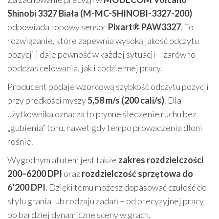
Shinobi 3327 Biała (M-MC-SHINOBI-3327-200)
odpowiada topowy sensor
Pixart® PAW3327
. To
rozwiązanie, które zapewnia wysoką jakość odczytu
pozycji i daje pewność w każdej sytuacji – zarówno
podczas celowania, jak i codziennej pracy.
Producent podaje wzorcową szybkość odczytu pozycji
przy prędkości myszy
5,58 m/s (200 cali/s)
. Dla
użytkownika oznacza to płynne śledzenie ruchu bez
„gubienia” toru, nawet gdy tempo prowadzenia dłoni
rośnie.
Wygodnym atutem jest także
zakres rozdzielczości
200–6200 DPI
oraz
rozdzielczość sprzętowa do
6’200 DPI
. Dzięki temu możesz dopasować czułość do
stylu grania lub rodzaju zadań – od precyzyjnej pracy
po bardziej dynamiczne sceny w grach.