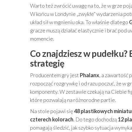
Warto też zwrócić uwagę na to, że w grze po
W końcu w Londynie „zwykłe” wydarzenia potraf
układ sił w mgnieniu oka. To właśnie dlatego
G
gracze muszą działać elastycznie i brać pod 
momencie.
Co znajdziesz w pudełku? E
strategię
Producentem gry jest
Phalanx
, a zawartość 
rozpocząć rozgrywkę i od razu poczuć, że w g
komponenty. W zestawie czekają na Ciebie figu
które pozwalają na różnorodne partie.
Na stole pojawi się
48 plastikowych miniat
czterech kolorach
. Do tego dochodzą
12 pl
pomagają śledzić, jak szybko sytuacja wymyka 