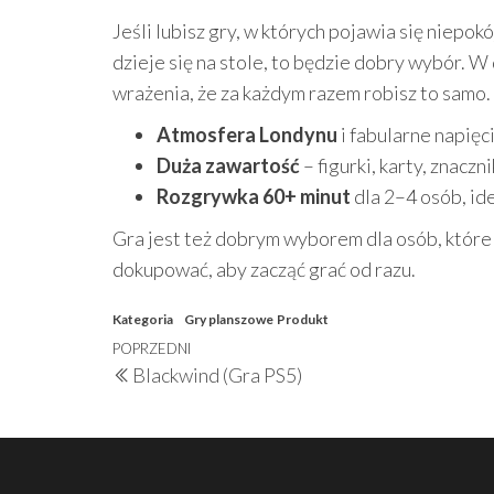
Jeśli lubisz gry, w których pojawia się niepo
dzieje się na stole, to będzie dobry wybór. 
wrażenia, że za każdym razem robisz to samo.
Atmosfera Londynu
i fabularne napięc
Duża zawartość
– figurki, karty, znacz
Rozgrywka 60+ minut
dla 2–4 osób, id
Gra jest też dobrym wyborem dla osób, które
dokupować, aby zacząć grać od razu.
Kategoria
Gry planszowe
Produkt
Nawigacja
Poprzedni
POPRZEDNI
Blackwind (Gra PS5)
wpisu
wpis