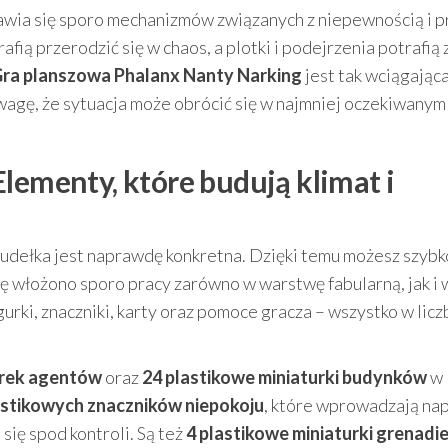
jawia się sporo mechanizmów związanych z niepewnością i p
ią przerodzić się w chaos, a plotki i podejrzenia potrafią 
ra planszowa Phalanx Nanty Narking
jest tak wciągająca
uwagę, że sytuacja może obrócić się w najmniej oczekiwanym
lementy, które budują klimat i
pudełka jest naprawdę konkretna. Dzięki temu możesz szybk
rę włożono sporo pracy zarówno w warstwę fabularną, jak i 
rki, znaczniki, karty oraz pomoce gracza – wszystko w licz
urek agentów
oraz
24 plastikowe miniaturki budynków
w
astikowych znaczników niepokoju
, które wprowadzają nap
się spod kontroli. Są też
4 plastikowe miniaturki grenadi