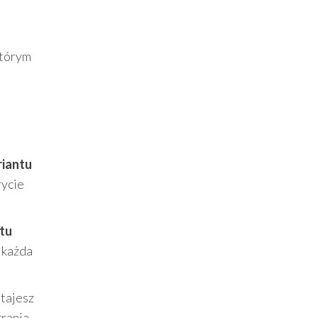
którym
iantu
rycie
tu
u każda
tajesz
grania