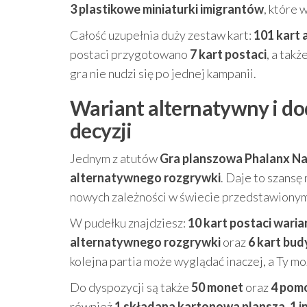
3 plastikowe miniaturki imigrantów
, które 
Całość uzupełnia duży zestaw kart:
101 kart a
postaci przygotowano
7 kart postaci
, a tak
gra nie nudzi się po jednej kampanii.
Wariant alternatywny i dod
decyzji
Jednym z atutów
Gra planszowa Phalanx Na
alternatywnego rozgrywki
. Daje to szansę
nowych zależności w świecie przedstawionym
W pudełku znajdziesz:
10 kart postaci wari
alternatywnego rozgrywki
oraz
6 kart bu
kolejna partia może wyglądać inaczej, a Ty m
Do dyspozycji są także
50 monet
oraz
4 pom
również
1 składana kartonowa plansza
,
1 i