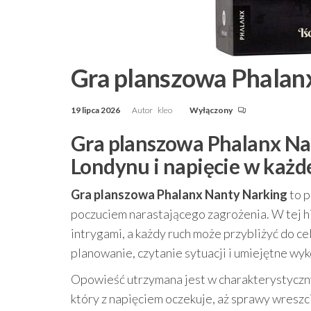
Gra planszowa Phalan
19 lipca 2026
Autor
kleo
Wyłączony
Gra planszowa Phalanx Na
Londynu i napięcie w każde
Gra planszowa Phalanx Nanty Narking
to p
poczuciem narastającego zagrożenia. W tej hist
intrygami, a każdy ruch może przybliżyć do cel
planowanie, czytanie sytuacji i umiejętne wyk
Opowieść utrzymana jest w charakterystyczny
który z napięciem oczekuje, aż sprawy wreszci