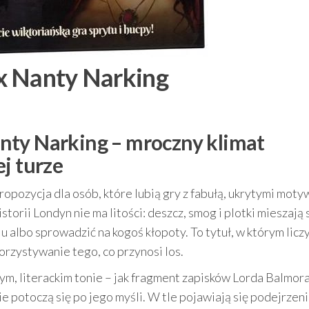
x Nanty Narking
nty Narking – mroczny klimat
j turze
ropozycja dla osób, które lubią gry z fabułą, ukrytymi moty
orii Londyn nie ma litości: deszcz, smog i plotki mieszają s
u albo sprowadzić na kogoś kłopoty. To tytuł, w którym liczy
orzystywanie tego, co przynosi los.
m, literackim tonie – jak fragment zapisków Lorda Balmora
e potoczą się po jego myśli. W tle pojawiają się podejrzeni