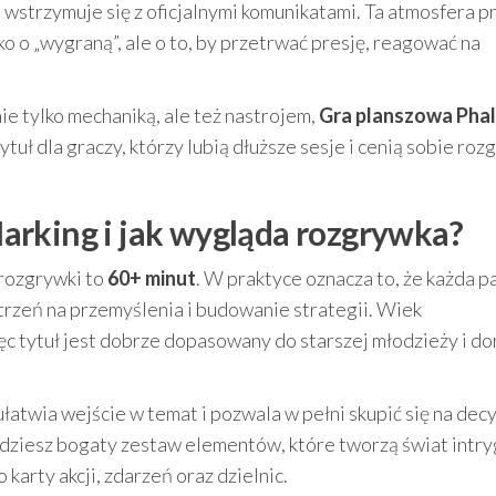
rd wstrzymuje się z oficjalnymi komunikatami. Ta atmosfera p
ko o „wygraną”, ale o to, by przetrwać presję, reagować na
nie tylko mechaniką, ale też nastrojem,
Gra planszowa Pha
tytuł dla graczy, którzy lubią dłuższe sesje i cenią sobie ro
arking i jak wygląda rozgrywka?
s rozgrywki to
60+ minut
. W praktyce oznacza to, że każda p
trzeń na przemyślenia i budowanie strategii. Wiek
ięc tytuł jest dobrze dopasowany do starszej młodzieży i do
 ułatwia wejście w temat i pozwala w pełni skupić się na dec
dziesz bogaty zestaw elementów, które tworzą świat intryg
 karty akcji, zdarzeń oraz dzielnic.