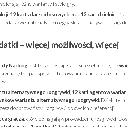
wspierają różne warianty i style gry.
kcji
,
12 kart zdarzeń losowych
oraz
12 kart dzielnic
. Dla
że dodatkowe materiały do rozgrywki alternatywnej, dzięki 
atki – więcej możliwości, więcej
nty Narking
jest to, że dostajesz również elementy do
war
 na zmianę tempa i sposobu budowania planu, a także na odk
 w grze.
antu alternatywnego rozgrywki
,
12 kart agentów warian
dynków wariantu alternatywnego rozgrywki
. Dzięki tem
ożesz dopasować styl rozgrywki do swoich preferencji.
oce gracza
, które pomagają w prowadzeniu rozgrywki. Dos
nstrukcję
oraz
1 kostka d12
, więc komplet jest gotowy do 