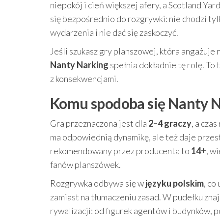
niepokój i cień większej afery, a Scotland Ya
się bezpośrednio do rozgrywki: nie chodzi tyl
wydarzenia i nie dać się zaskoczyć.
Jeśli szukasz gry planszowej, która angażuje 
Nanty Narking
spełnia dokładnie tę rolę. To 
z konsekwencjami.
Komu spodoba się Nanty N
Gra przeznaczona jest dla
2–4 graczy
, a cza
ma odpowiednią dynamikę, ale też daje przes
rekomendowany przez producenta to
14+
, w
fanów planszówek.
Rozgrywka odbywa się w
języku polskim
, co
zamiast na tłumaczeniu zasad. W pudełku znaj
rywalizacji: od figurek agentów i budynków, po