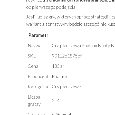
od pierwszego podejścia.
Jeśli lubisz gry, w których oprócz strategii l
wariant alternatywny będzie szczególnie kus
Parametr
Nazwa
Gra planszowa Phalanx Nanty N
SKU
90112e1875ef
Cena
133 zł
Producent
Phalanx
Kategoria
Gry planszowe
Liczba
2–4
graczy
Czas gry
60+ minut