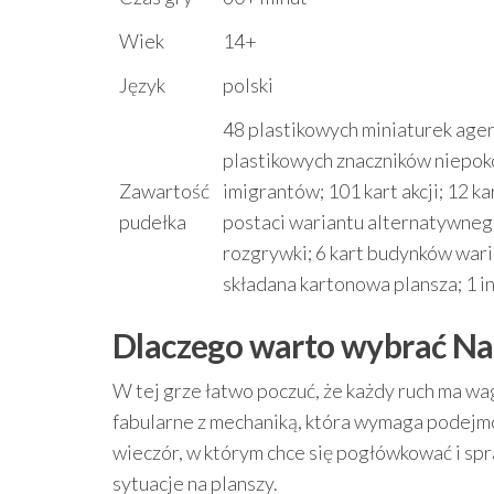
Wiek
14+
Język
polski
48 plastikowych miniaturek agen
plastikowych znaczników niepoko
Zawartość
imigrantów; 101 kart akcji; 12 ka
pudełka
postaci wariantu alternatywneg
rozgrywki; 6 kart budynków war
składana kartonowa plansza; 1 in
Dlaczego warto wybrać Na
W tej grze łatwo poczuć, że każdy ruch ma wa
fabularne z mechaniką, która wymaga podejmowa
wieczór, w którym chce się pogłówkować i spra
sytuacje na planszy.