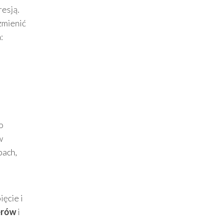
resją.
zmienić
:
o
w
bach,
ięcie i
erów
i