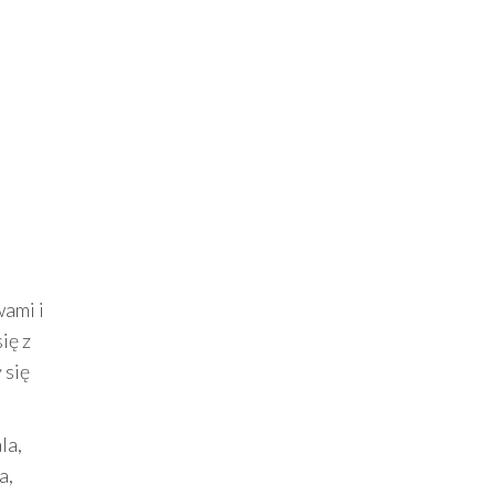
wami i
ię z
 się
la,
a,