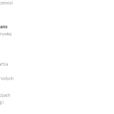
rzenosi
lanx
zgrywkę
artia
rosłych
yzjach
 i