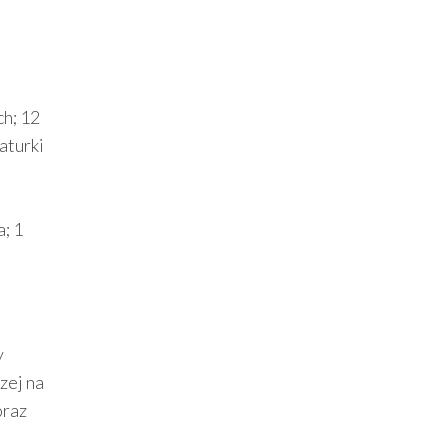
ch; 12
aturki
; 1
y
zej na
oraz