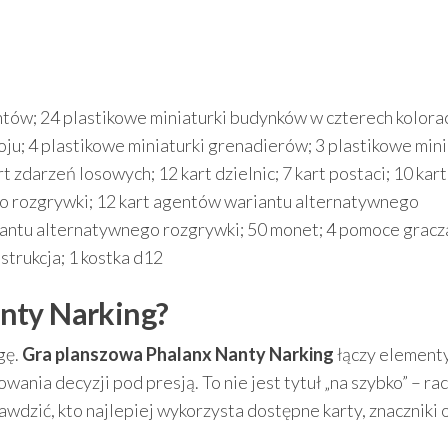
tów; 24 plastikowe miniaturki budynków w czterech kolora
ju; 4 plastikowe miniaturki grenadierów; 3 plastikowe mini
rt zdarzeń losowych; 12 kart dzielnic; 7 kart postaci; 10 kart
o rozgrywki; 12 kart agentów wariantu alternatywnego
iantu alternatywnego rozgrywki; 50 monet; 4 pomoce gracza
strukcja; 1 kostka d12
nty Narking?
gę.
Gra planszowa Phalanx Nanty Narking
łączy element
nia decyzji pod presją. To nie jest tytuł „na szybko” – rac
wdzić, kto najlepiej wykorzysta dostępne karty, znaczniki 