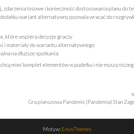
kój, zdarzenia losowe i konieczność dostosowania planu do te
W dodatku wariant alternatywny pozwala wracać do rozgrywk
ie, które wspiera decyzje graczy
niki i materiały do wariantu alternatywnego
ealna na dłuższe spotkania
 chcą mieć komplet elementów w pudełku i nie muszą nicze
N
Gra planszowa Pandemic (Pandemia) Stan Zag
Motyw:
EnvoThemes