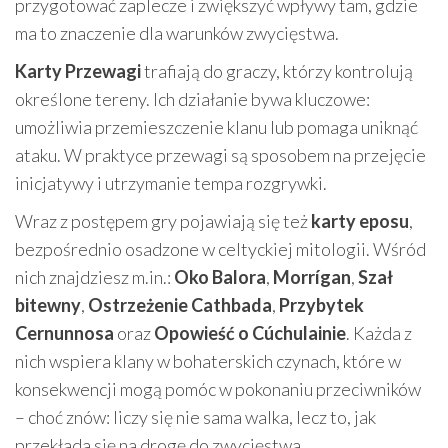
przygotować zaplecze i zwiększyć wpływy tam, gdzie
ma to znaczenie dla warunków zwycięstwa.
Karty Przewagi
trafiają do graczy, którzy kontrolują
określone tereny. Ich działanie bywa kluczowe:
umożliwia przemieszczenie klanu lub pomaga uniknąć
ataku. W praktyce przewagi są sposobem na przejęcie
inicjatywy i utrzymanie tempa rozgrywki.
Wraz z postępem gry pojawiają się też
karty eposu
,
bezpośrednio osadzone w celtyckiej mitologii. Wśród
nich znajdziesz m.in.:
Oko Balora
,
Morrígan
,
Szał
bitewny
,
Ostrzeżenie Cathbada
,
Przybytek
Cernunnosa
oraz
Opowieść o Cúchulainie
. Każda z
nich wspiera klany w bohaterskich czynach, które w
konsekwencji mogą pomóc w pokonaniu przeciwników
– choć znów: liczy się nie sama walka, lecz to, jak
przekłada się na drogę do zwycięstwa.