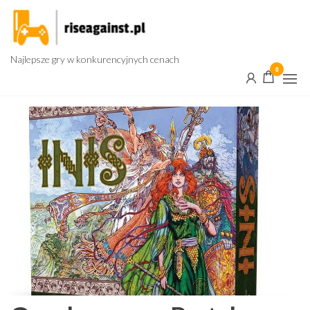
Przejdź
do
treści
Najlepsze gry w konkurencyjnych cenach
0