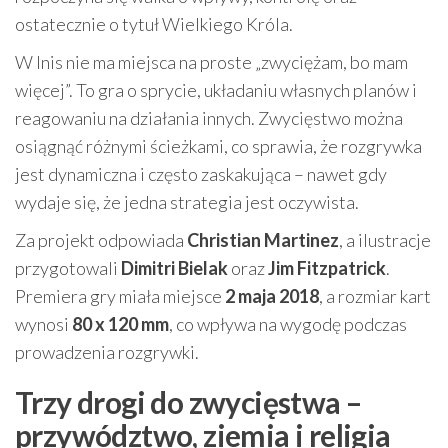
ostatecznie o tytuł Wielkiego Króla.
W Inis nie ma miejsca na proste „zwyciężam, bo mam
więcej”. To gra o sprycie, układaniu własnych planów i
reagowaniu na działania innych. Zwycięstwo można
osiągnąć różnymi ścieżkami, co sprawia, że rozgrywka
jest dynamiczna i często zaskakująca – nawet gdy
wydaje się, że jedna strategia jest oczywista.
Za projekt odpowiada
Christian Martinez
, a ilustracje
przygotowali
Dimitri Bielak
oraz
Jim Fitzpatrick
.
Premiera gry miała miejsce
2 maja 2018
, a rozmiar kart
wynosi
80 x 120 mm
, co wpływa na wygodę podczas
prowadzenia rozgrywki.
Trzy drogi do zwycięstwa –
przywództwo, ziemia i religia