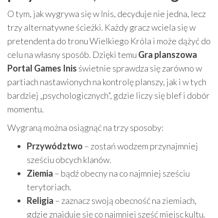
O tym, jak wygrywa się w Inis, decyduje nie jedna, lecz
trzy alternatywne ścieżki. Każdy gracz wciela się w
pretendenta do tronu Wielkiego Króla i może dążyć do
celu na własny sposób. Dzięki temu
Gra planszowa
Portal Games Inis
świetnie sprawdza się zarówno w
partiach nastawionych na kontrolę planszy, jak i w tych
bardziej „psychologicznych”, gdzie liczy się blef i dobór
momentu.
Wygraną można osiągnąć na trzy sposoby:
Przywództwo
– zostań wodzem przynajmniej
sześciu obcych klanów.
Ziemia
– bądź obecny na co najmniej sześciu
terytoriach.
Religia
– zaznacz swoją obecność na ziemiach,
gdzie znajduje się co najmniej sześć miejsc kultu.