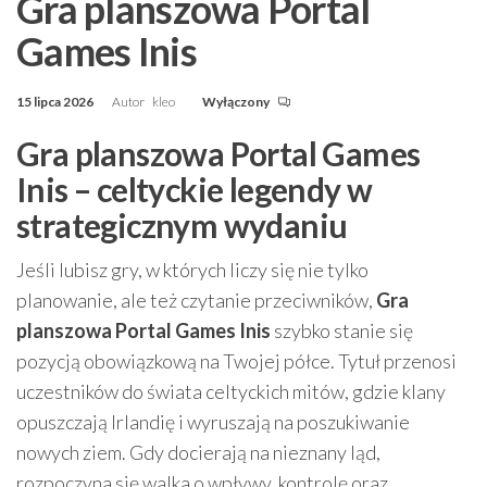
Gra planszowa Portal
Games Inis
15 lipca 2026
Autor
kleo
Wyłączony
Gra planszowa Portal Games
Inis – celtyckie legendy w
strategicznym wydaniu
Jeśli lubisz gry, w których liczy się nie tylko
planowanie, ale też czytanie przeciwników,
Gra
planszowa Portal Games Inis
szybko stanie się
pozycją obowiązkową na Twojej półce. Tytuł przenosi
uczestników do świata celtyckich mitów, gdzie klany
opuszczają Irlandię i wyruszają na poszukiwanie
nowych ziem. Gdy docierają na nieznany ląd,
rozpoczyna się walka o wpływy, kontrolę oraz