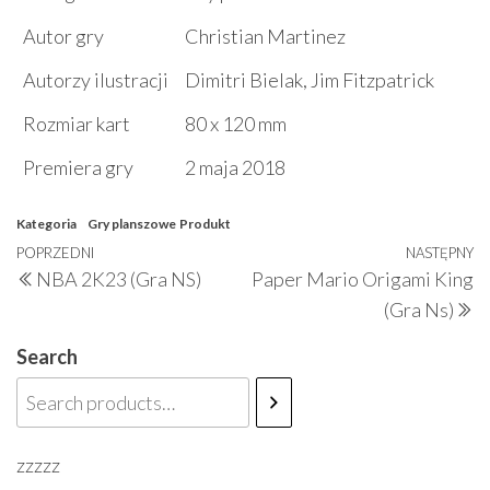
Autor gry
Christian Martinez
Autorzy ilustracji
Dimitri Bielak, Jim Fitzpatrick
Rozmiar kart
80 x 120 mm
Premiera gry
2 maja 2018
Kategoria
Gry planszowe
Produkt
Nawigacja
Poprzedni
POPRZEDNI
NASTĘPNY
N
NBA 2K23 (Gra NS)
Paper Mario Origami King
wpisu
wpis
w
(Gra Ns)
Search
zzzzz