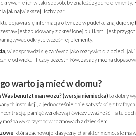
 odkrywanie ich w taki sposób, by znaleźć zgodne elementy.
a jak największej liczby par.
tu pojawia się informacja o tym, że w pudełku znajduje się
e zestaw jest zbudowany z określonej puli kart i jest przyg
apamiętywać odkryte wcześniej elementy.
cia
, więc sprawdzi się zarówno jako rozrywka dla dzieci, jak i
żnie od wieku i liczby uczestników, zasady można dopasow
czego warto ją mieć w domu?
a Was benutzt man wozu? (wersja niemiecka)
to dobry wy
nych instrukcji, a jednocześnie daje satysfakcję z trafnych
centrację, pamięć wzrokową i ćwiczy uważność – a tu doch
ry można wykorzystać w rozmowach z dzieckiem.
szowe
, która zachowuje klasyczny charakter memo, ale ma w