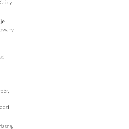
 Każdy
(je
otowany
ać
bór,
odzi
łasną,