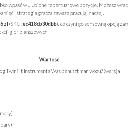
szybko wpaść w ulubione repertuarowe pozycje. Możesz wrac
 pamięć i strategia gracza zawsze pracują inaczej.
6 zł
(SKU:
ec418cb30dbb
), co czyni go sensowną opcją za
ekcji gier planszowych.
Wartość
og TwinFit Instrumenta Was benutzt man wozu? (wersja
mory)
(pary)