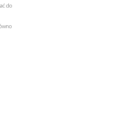
ać do
równo