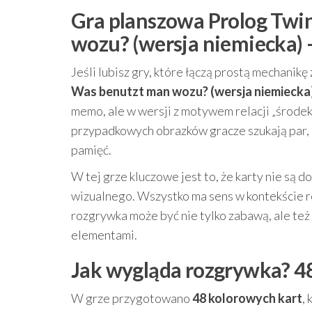
Gra planszowa Prolog Twi
wozu? (wersja niemiecka) –
Jeśli lubisz gry, które łączą prostą mechanik
Was benutzt man wozu? (wersja niemiecka
memo, ale w wersji z motywem relacji „środe
przypadkowych obrazków gracze szukają par, k
pamięć.
W tej grze kluczowe jest to, że karty nie s
wizualnego. Wszystko ma sens w kontekście rel
rozgrywka może być nie tylko zabawą, ale te
elementami.
Jak wygląda rozgrywka? 48
W grze przygotowano
48 kolorowych kart
,