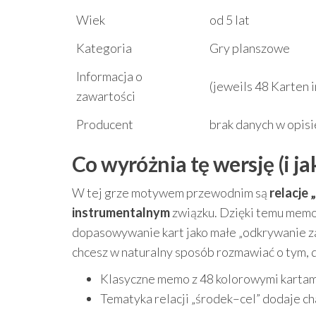
Wiek
od 5 lat
Kategoria
Gry planszowe
Informacja o
(jeweils 48 Karten 
zawartości
Producent
brak danych w opisi
Co wyróżnia tę wersję (i ja
W tej grze motywem przewodnim są
relacje 
instrumentalnym
związku. Dzięki temu memo
dopasowywanie kart jako małe „odkrywanie zal
chcesz w naturalny sposób rozmawiać o tym, 
Klasyczne memo z 48 kolorowymi kartami
Tematyka relacji „środek–cel” dodaje ch