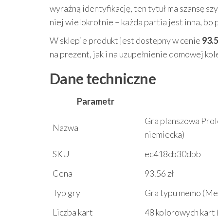
wyraźną identyfikację, ten tytuł ma szansę 
niej wielokrotnie – każda partia jest inna, bo
W sklepie produkt jest dostępny w cenie
93.5
na prezent, jak i na uzupełnienie domowej kol
Dane techniczne
Parametr
Gra planszowa Prol
Nazwa
niemiecka)
SKU
ec418cb30dbb
Cena
93.56 zł
Typ gry
Gra typu memo (Me
Liczba kart
48 kolorowych kart 