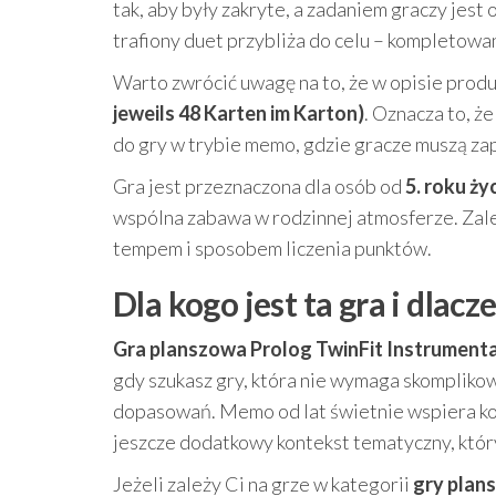
tak, aby były zakryte, a zadaniem graczy jest
trafiony duet przybliża do celu – kompletowani
Warto zwrócić uwagę na to, że w opisie produk
jeweils 48 Karten im Karton)
. Oznacza to, ż
do gry w trybie memo, gdzie gracze muszą z
Gra jest przeznaczona dla osób od
5. roku ży
wspólna zabawa w rodzinnej atmosferze. Zale
tempem i sposobem liczenia punktów.
Dla kogo jest ta gra i dla
Gra planszowa Prolog TwinFit Instrument
gdy szukasz gry, która nie wymaga skomplikowa
dopasowań. Memo od lat świetnie wspiera kon
jeszcze dodatkowy kontekst tematyczny, któ
Jeżeli zależy Ci na grze w kategorii
gry plan