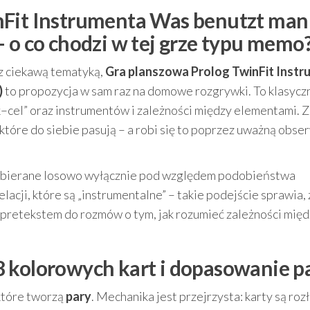
nFit Instrumenta Was benutzt man
 o co chodzi w tej grze typu memo
ę z ciekawą tematyką,
Gra planszowa Prolog TwinFit Inst
)
to propozycja w sam raz na domowe rozgrywki. To klasycz
k–cel” oraz instrumentów i zależności między elementami. 
tóre do siebie pasują – a robi się to poprzez uważną obser
ą dobierane losowo wyłącznie pod względem podobieństwa
acji, które są „instrumentalne” – takie podejście sprawia, 
ż pretekstem do rozmów o tym, jak rozumieć zależności mię
 kolorowych kart i dopasowanie p
 które tworzą
pary
. Mechanika jest przejrzysta: karty są ro