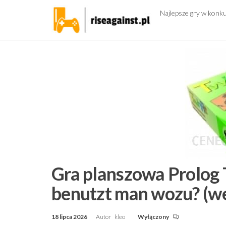
Przejdź
Najlepsze gry w konk
do
treści
Gra planszowa Prolog
benutzt man wozu? (we
18 lipca 2026
Autor
kleo
Wyłączony