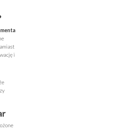
?
rumenta
ne
Zamiast
wację i
że
dzy
ar
złożone