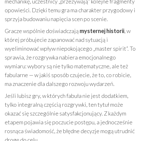
mechanikę, uczestnicy „przeżywają” kolejne fragmenty
opowieści. Dzięki temu gra ma charakter przygodowy i
sprzyja budowaniu napięcia scen po scenie.
Gracze wspólnie doświadczają
mysternej historii
, w
której próbujecie zapanować nad sytuacją i
wyeliminować wpływ niepokojącego „master spirit”. To
sprawia, że rozgrywka nabiera emocjonalnego
wymiaru: wybory są nie tylko matematyczne, ale też
fabularne — w jakiś sposób czujecie, że to, co robicie,
ma znaczenie dla dalszego rozwoju wydarzeń.
Jeśli lubisz gry, w których fabuła nie jest dodatkiem,
tylko integralną częścią rozgrywki, ten tytuł może
okazać się szczególnie satysfakcjonujący. Z każdym
etapem pojawia się poczucie postępu, a jednocześnie
rosnąca świadomość, że błędne decyzje mogą utrudnić
drogę do celu.