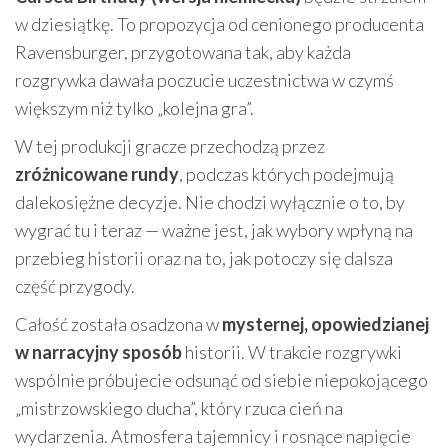
w dziesiątkę. To propozycja od cenionego producenta
Ravensburger, przygotowana tak, aby każda
rozgrywka dawała poczucie uczestnictwa w czymś
większym niż tylko „kolejna gra”.
W tej produkcji gracze przechodzą przez
zróżnicowane rundy
, podczas których podejmują
dalekosiężne decyzje. Nie chodzi wyłącznie o to, by
wygrać tu i teraz — ważne jest, jak wybory wpłyną na
przebieg historii oraz na to, jak potoczy się dalsza
część przygody.
Całość została osadzona w
mysternej, opowiedzianej
w narracyjny sposób
historii. W trakcie rozgrywki
wspólnie próbujecie odsunąć od siebie niepokojącego
„mistrzowskiego ducha”, który rzuca cień na
wydarzenia. Atmosfera tajemnicy i rosnące napięcie