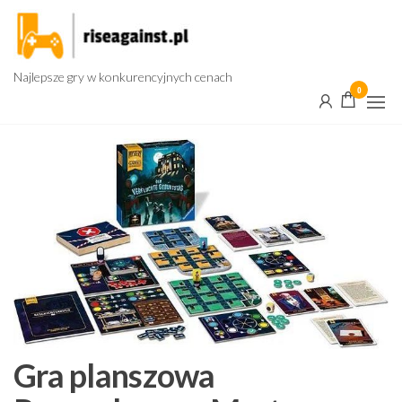
Przejdź
do
treści
Najlepsze gry w konkurencyjnych cenach
0
Gra planszowa