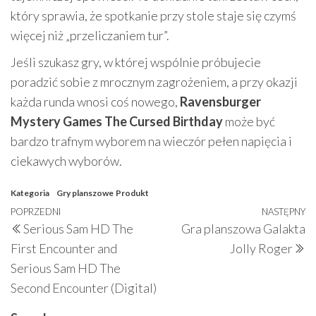
który sprawia, że spotkanie przy stole staje się czymś
więcej niż „przeliczaniem tur”.
Jeśli szukasz gry, w której wspólnie próbujecie
poradzić sobie z mrocznym zagrożeniem, a przy okazji
każda runda wnosi coś nowego,
Ravensburger
Mystery Games The Cursed Birthday
może być
bardzo trafnym wyborem na wieczór pełen napięcia i
ciekawych wyborów.
Kategoria
Gry planszowe
Produkt
Nawigacja
Poprzedni
POPRZEDNI
NASTĘPNY
N
Serious Sam HD The
Gra planszowa Galakta
wpisu
wpis
w
First Encounter and
Jolly Roger
Serious Sam HD The
Second Encounter (Digital)