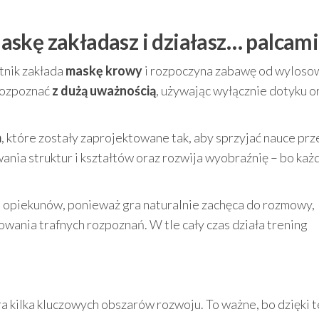
skę zakładasz i działasz… palcami
tnik zakłada
maskę krowy
i rozpoczyna zabawę od wyloso
 rozpoznać
z dużą uważnością
, używając wyłącznie dotyku o
m
, które zostały zaprojektowane tak, aby sprzyjać nauce prz
wania struktur i kształtów oraz rozwija wyobraźnię – bo każ
i opiekunów, ponieważ gra naturalnie zachęca do rozmowy,
nia trafnych rozpoznań. W tle cały czas działa trening
a kilka kluczowych obszarów rozwoju. To ważne, bo dzięki 