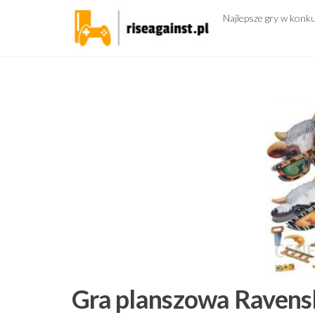
Przejdź
Najlepsze gry w konk
do
treści
Gra planszowa Ravensb