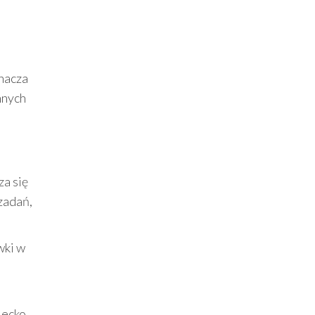
znacza
nnych
za się
zadań,
wki w
iecko