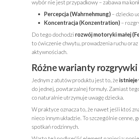
wybór nie jest przypadkowy – zabawa ma konk
Percepcja (Wahrnehmung)
– dziecko u
Koncentracja (Konzentration)
– rozgr
Do tego dochodzi
rozwój motoryki małej (F
to ćwiczenie chwytu, prowadzenia ruchu oraz 
aktywnościach.
Różne warianty rozgrywki 
Jednym z atutów produktu jest to, że
istniej
do jednej, powtarzalnej formuły. Zamiast te
co naturalnie utrzymuje uwagę dziecka.
W praktyce oznacza to, że nawet jeśli ktoś 
nieco innym układzie. To szczególnie cenne, g
spotkań rodzinnych.
Warto też podkreślić element napięcia: pon