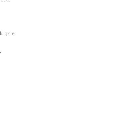
ują się
o