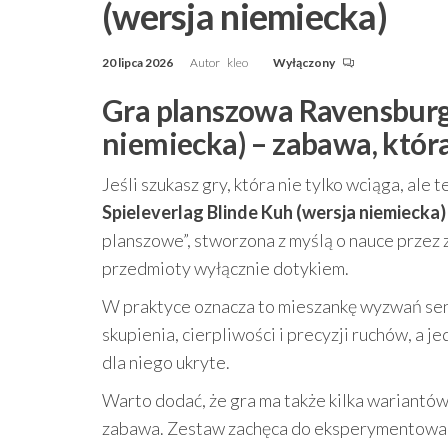
(wersja niemiecka)
20 lipca 2026
Autor
kleo
Wyłączony
Gra planszowa Ravensburge
niemiecka) – zabawa, któr
Jeśli szukasz gry, która nie tylko wciąga, ale
Spieleverlag Blinde Kuh (wersja niemiecka)
planszowe”, stworzona z myślą o nauce przez
przedmioty wyłącznie dotykiem.
W praktyce oznacza to mieszankę wyzwań sens
skupienia, cierpliwości i precyzji ruchów, a 
dla niego ukryte.
Warto dodać, że gra ma także kilka wariantów 
zabawa. Zestaw zachęca do eksperymentowania