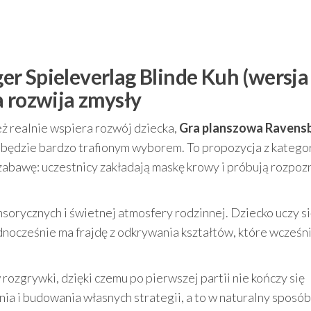
r Spieleverlag Blinde Kuh (wersja
a rozwija zmysły
 też realnie wspiera rozwój dziecka,
Gra planszowa Ravens
będzie bardzo trafionym wyborem. To propozycja z kategor
 zabawę: uczestnicy zakładają maskę krowy i próbują rozpo
orycznych i świetnej atmosfery rodzinnej. Dziecko uczy s
jednocześnie ma frajdę z odkrywania kształtów, które wcześni
rozgrywki, dzięki czemu po pierwszej partii nie kończy się
 i budowania własnych strategii, a to w naturalny sposób