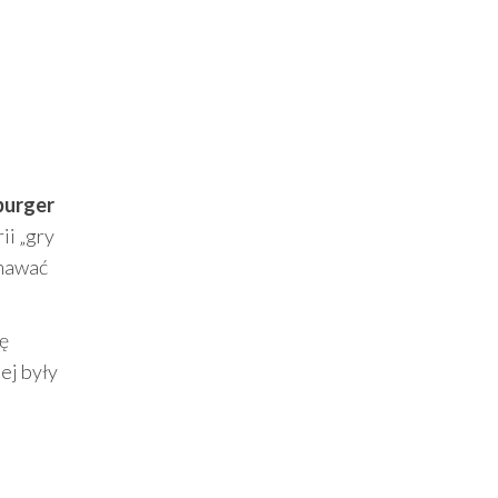
burger
ii „gry
znawać
ię
ej były