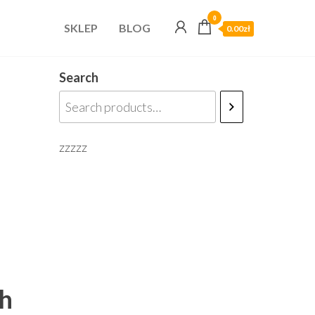
0
SKLEP
BLOG
0.00zł
Search
zzzzz
uh