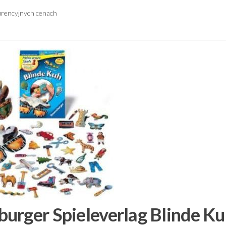
urencyjnych cenach
urger Spieleverlag Blinde K