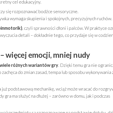
retny cel edukacyjny.
czy się rozpoznawać bodźce sensoryczne.
ywka wymaga skupienia i spokojnych, precyzyjnych ruchów.
einmotorik)
, czyli sprawności dłoni i palców. W praktyce o
wyczucia detali – dokładnie tego, co przydaje się w codzie
– więcej emocji, mniej nudy
e wiele różnych wariantów gry
. Dzięki temu gra nie ogranic
go zachęca do zmian zasad, tempa lub sposobu wykonywania 
zna już podstawową mechanikę, wciąż może wracać do rozgry
dy gra ma służyć na dłużej – zarówno w domu, jak i podczas
ieważ przedmioty są rozpoznawane na podstawie dotyku, dz