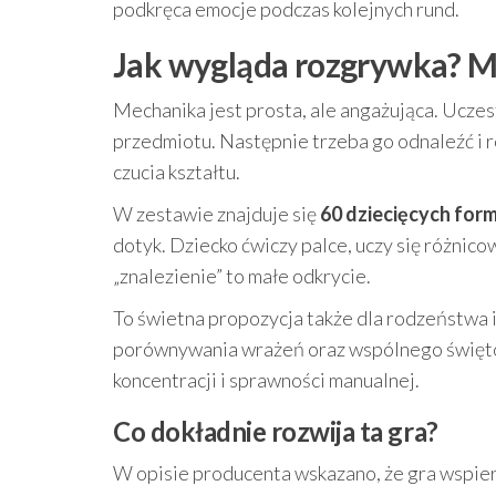
podkręca emocje podczas kolejnych rund.
Jak wygląda rozgrywka? Ma
Mechanika jest prosta, ale angażująca. Uczes
przedmiotu. Następnie trzeba go odnaleźć i
czucia kształtu.
W zestawie znajduje się
60 dziecięcych for
dotyk. Dziecko ćwiczy palce, uczy się różnico
„znalezienie” to małe odkrycie.
To świetna propozycja także dla rodzeństwa 
porównywania wrażeń oraz wspólnego świętowa
koncentracji i sprawności manualnej.
Co dokładnie rozwija ta gra?
W opisie producenta wskazano, że gra wspier