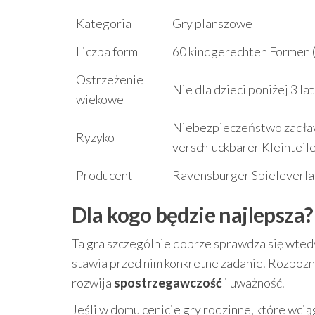
Kategoria
Gry planszowe
Liczba form
60 kindgerechten Formen (
Ostrzeżenie
Nie dla dzieci poniżej 3 la
wiekowe
Niebezpieczeństwo zadła
Ryzyko
verschluckbarer Kleinteile
Producent
Ravensburger Spieleverl
Dla kogo będzie najlepsza?
Ta gra szczególnie dobrze sprawdza się wtedy
stawia przed nim konkretne zadanie. Rozpozn
rozwija
spostrzegawczość
i uważność.
Jeśli w domu cenicie gry rodzinne, które wciąg