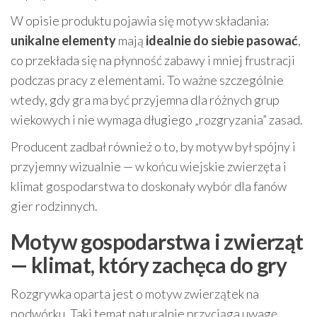
W opisie produktu pojawia się motyw składania:
unikalne elementy
mają
idealnie do siebie pasować
,
co przekłada się na płynność zabawy i mniej frustracji
podczas pracy z elementami. To ważne szczególnie
wtedy, gdy gra ma być przyjemna dla różnych grup
wiekowych i nie wymaga długiego „rozgryzania” zasad.
Producent zadbał również o to, by motyw był spójny i
przyjemny wizualnie — w końcu wiejskie zwierzęta i
klimat gospodarstwa to doskonały wybór dla fanów
gier rodzinnych.
Motyw gospodarstwa i zwierząt
— klimat, który zachęca do gry
Rozgrywka oparta jest o motyw zwierzątek na
podwórku. Taki temat naturalnie przyciąga uwagę