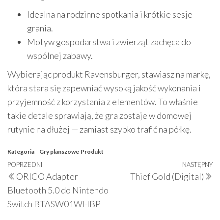
Idealna na rodzinne spotkania i krótkie sesje
grania.
Motyw gospodarstwa i zwierząt zachęca do
wspólnej zabawy.
Wybierając produkt Ravensburger, stawiasz na markę,
która stara się zapewniać wysoką jakość wykonania i
przyjemność z korzystania z elementów. To właśnie
takie detale sprawiają, że gra zostaje w domowej
rutynie na dłużej — zamiast szybko trafić na półkę.
Kategoria
Gry planszowe
Produkt
Nawigacja
Poprzedni
POPRZEDNI
NASTĘPNY
N
ORICO Adapter
Thief Gold (Digital)
wpisu
wpis
w
Bluetooth 5.0 do Nintendo
Switch BTASW01WHBP