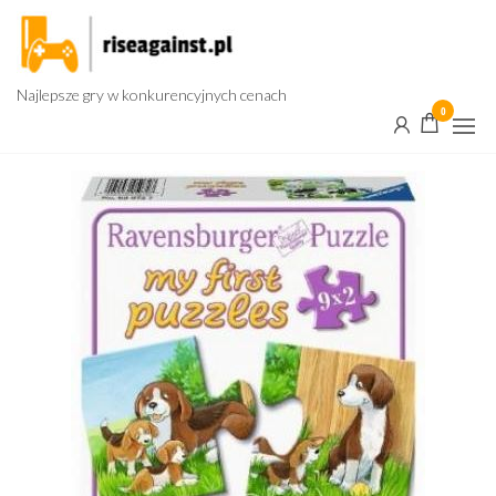
Przejdź
do
treści
Najlepsze gry w konkurencyjnych cenach
0