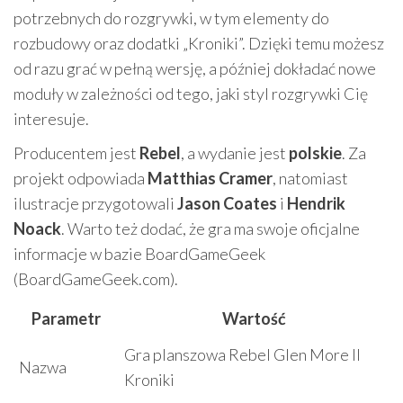
potrzebnych do rozgrywki, w tym elementy do
rozbudowy oraz dodatki „Kroniki”. Dzięki temu możesz
od razu grać w pełną wersję, a później dokładać nowe
moduły w zależności od tego, jaki styl rozgrywki Cię
interesuje.
Producentem jest
Rebel
, a wydanie jest
polskie
. Za
projekt odpowiada
Matthias Cramer
, natomiast
ilustracje przygotowali
Jason Coates
i
Hendrik
Noack
. Warto też dodać, że gra ma swoje oficjalne
informacje w bazie BoardGameGeek
(BoardGameGeek.com).
Parametr
Wartość
Gra planszowa Rebel Glen More II
Nazwa
Kroniki