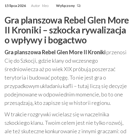
15 lipca 2026
Autor
kleo
Wyłączony
Gra planszowa Rebel Glen More
II Kroniki – szkocka rywalizacja
o wpływy i bogactwo
Gra planszowa Rebel Glen More II Kroniki
przenosi
Cię do Szkocji, gdzie klany od wczesnego
średniowiecza aż po wiek XIX próbują poszerzać
terytoria i budować potęgę. To nie jest gra o
przypadkowym układaniu kafli – tutaj liczą się decyzje
podejmowane w odpowiednim momencie, bo to one
przesądzają, kto zapisze się w historii regionu.
W trakcie rozgrywki wcielasz się w naczelnika
szkockiego klanu. Twoim celem jest nie tylko rozwój,
ale też skuteczne konkurowanie z innymi graczami: od