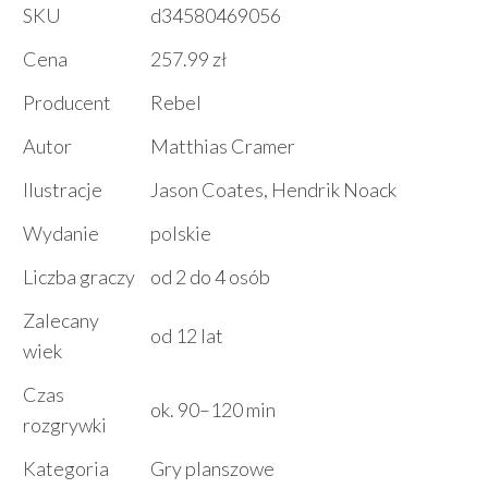
SKU
d34580469056
Cena
257.99 zł
Producent
Rebel
Autor
Matthias Cramer
Ilustracje
Jason Coates, Hendrik Noack
Wydanie
polskie
Liczba graczy
od 2 do 4 osób
Zalecany
od 12 lat
wiek
Czas
ok. 90–120 min
rozgrywki
Kategoria
Gry planszowe