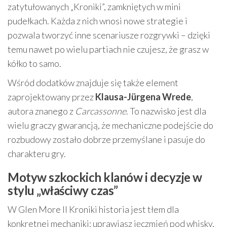
zatytułowanych „Kroniki”, zamkniętych w mini
pudełkach. Każda z nich wnosi nowe strategie i
pozwala tworzyć inne scenariusze rozgrywki – dzięki
temu nawet po wielu partiach nie czujesz, że grasz w
kółko to samo.
Wśród dodatków znajduje się także element
zaprojektowany przez
Klausa-Jürgena Wrede
,
autora znanego z
Carcassonne
. To nazwisko jest dla
wielu graczy gwarancją, że mechaniczne podejście do
rozbudowy zostało dobrze przemyślane i pasuje do
charakteru gry.
Motyw szkockich klanów i decyzje w
stylu „właściwy czas”
W Glen More II Kroniki historia jest tłem dla
konkretnej mechaniki: uprawiasz jęczmień pod whisky,