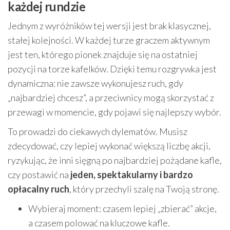
każdej rundzie
Jednym z wyróżników tej wersji jest brak klasycznej,
stałej kolejności. W każdej turze graczem aktywnym
jest ten, którego pionek znajduje się na ostatniej
pozycji na torze kafelków. Dzięki temu rozgrywka jest
dynamiczna: nie zawsze wykonujesz ruch, gdy
„najbardziej chcesz”, a przeciwnicy mogą skorzystać z
przewagi w momencie, gdy pojawi się najlepszy wybór.
To prowadzi do ciekawych dylematów. Musisz
zdecydować, czy lepiej wykonać większą liczbę akcji,
ryzykując, że inni sięgną po najbardziej pożądane kafle,
czy postawić na
jeden, spektakularny i bardzo
opłacalny ruch
, który przechyli szalę na Twoją stronę.
Wybieraj moment: czasem lepiej „zbierać” akcje,
a czasem polować na kluczowe kafle.