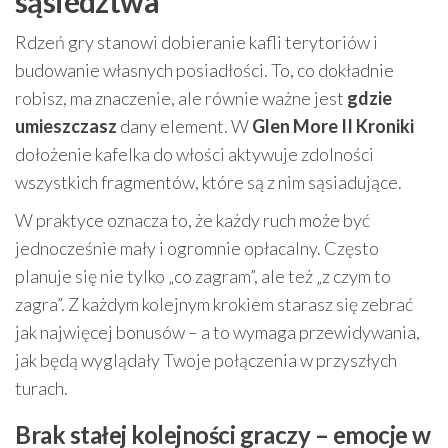
sąsiedztwa
Rdzeń gry stanowi dobieranie kafli terytoriów i
budowanie własnych posiadłości. To, co dokładnie
robisz, ma znaczenie, ale równie ważne jest
gdzie
umieszczasz
dany element. W
Glen More II Kroniki
dołożenie kafelka do włości aktywuje zdolności
wszystkich fragmentów, które są z nim sąsiadujące.
W praktyce oznacza to, że każdy ruch może być
jednocześnie mały i ogromnie opłacalny. Często
planuje się nie tylko „co zagram”, ale też „z czym to
zagra”. Z każdym kolejnym krokiem starasz się zebrać
jak najwięcej bonusów – a to wymaga przewidywania,
jak będą wyglądały Twoje połączenia w przyszłych
turach.
Brak stałej kolejności graczy – emocje w