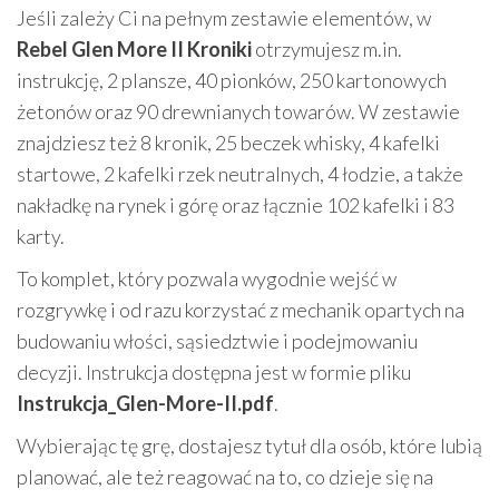
Jeśli zależy Ci na pełnym zestawie elementów, w
Rebel Glen More II Kroniki
otrzymujesz m.in.
instrukcję, 2 plansze, 40 pionków, 250 kartonowych
żetonów oraz 90 drewnianych towarów. W zestawie
znajdziesz też 8 kronik, 25 beczek whisky, 4 kafelki
startowe, 2 kafelki rzek neutralnych, 4 łodzie, a także
nakładkę na rynek i górę oraz łącznie 102 kafelki i 83
karty.
To komplet, który pozwala wygodnie wejść w
rozgrywkę i od razu korzystać z mechanik opartych na
budowaniu włości, sąsiedztwie i podejmowaniu
decyzji. Instrukcja dostępna jest w formie pliku
Instrukcja_Glen-More-II.pdf
.
Wybierając tę grę, dostajesz tytuł dla osób, które lubią
planować, ale też reagować na to, co dzieje się na