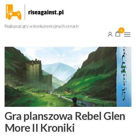
Przejdź
do
treści
Najlepsze gry w konkurencyjnych cenach
0
Gra planszowa Rebel Glen
More II Kroniki