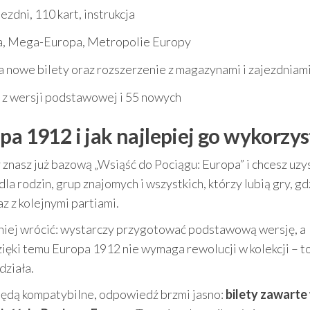
zdni, 110 kart, instrukcja
a, Mega-Europa, Metropolie Europy
nowe bilety oraz rozszerzenie z magazynami i zajezdniam
6 z wersji podstawowej i 55 nowych
pa 1912 i jak najlepiej go wykorzys
znasz już bazową „Wsiąść do Pociągu: Europa” i chcesz uzy
 dla rodzin, grup znajomych i wszystkich, którzy lubią gry, gd
z z kolejnymi partiami.
o niej wrócić: wystarczy przygotować podstawową wersję, a
ięki temu Europa 1912 nie wymaga rewolucji w kolekcji – t
działa.
u będą kompatybilne, odpowiedź brzmi jasno:
bilety zawarte