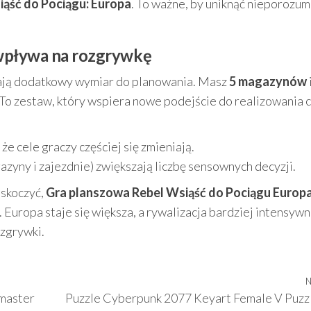
iąść do Pociągu: Europa
. To ważne, by uniknąć nieporozum
o wpływa na rozgrywkę
ają dodatkowy wymiar do planowania. Masz
5 magazynów
 To zestaw, który wspiera nowe podejście do realizowania c
że cele graczy częściej się zmieniają.
yny i zajezdnie) zwiększają liczbę sensownych decyzji.
askoczyć,
Gra planszowa Rebel Wsiąść do Pociągu Europ
 Europa staje się większa, a rywalizacja bardziej intensywn
ozgrywki.
N
tmaster
Puzzle Cyberpunk 2077 Keyart Female V Puzz