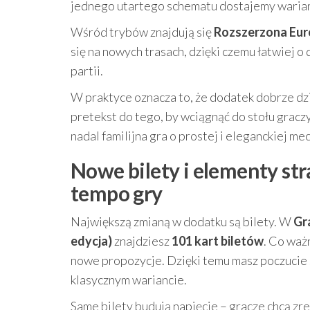
jednego utartego schematu dostajemy warianty
Wśród trybów znajdują się
Rozszerzona Eu
się na nowych trasach, dzięki czemu łatwiej o
partii.
W praktyce oznacza to, że dodatek dobrze dzi
pretekst do tego, by wciągnąć do stołu gracz
nadal familijna gra o prostej i eleganckiej m
Nowe bilety i elementy str
tempo gry
Największą zmianą w dodatku są bilety. W
Gr
edycja)
znajdziesz
101 kart biletów
. Co waż
nowe propozycje. Dzięki temu masz poczucie św
klasycznym wariancie.
Same bilety budują napięcie – gracze chcą zre