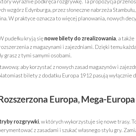
który wyraźnie podkręca rozgrywkę. Ta propozycja przenos
ych wzgórz Edynburga, przez słoneczne nabrzeża Stambułu,
ina. W praktyce oznacza to więcej planowania, nowych decyz
 W pudełku kryją się
nowe bilety do zrealizowania
, a także
ozszerzenia z magazynami i zajezdniami. Dzięki temu każd
dy grasz z tymi samymi osobami.
tawową: aby korzystać z nowych zasad magazynów i zajezdn
atomiast bilety z dodatku Europa 1912 pasują wyłącznie 
 Rozszerzona Europa, Mega-Europa 
tryby rozgrywki
, w których wykorzystuje się nowe trasy. T
perymentować z zasadami i szukać własnego stylu gry. Zami