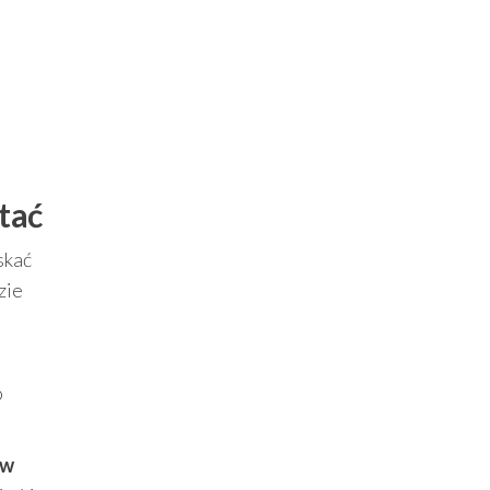
i
tać
skać
zie
o
 w