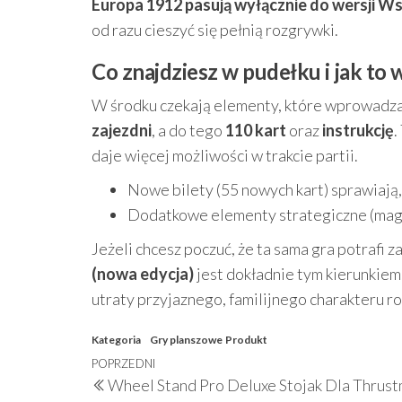
Europa 1912 pasują wyłącznie do wersji Ws
od razu cieszyć się pełnią rozgrywki.
Co znajdziesz w pudełku i jak t
W środku czekają elementy, które wprowadz
zajezdni
, a do tego
110 kart
oraz
instrukcję
.
daje więcej możliwości w trakcie partii.
Nowe bilety (55 nowych kart) sprawiają, 
Dodatkowe elementy strategiczne (magaz
Jeżeli chcesz poczuć, że ta sama gra potrafi z
(nowa edycja)
jest dokładnie tym kierunkiem.
utraty przyjaznego, familijnego charakteru r
Kategoria
Gry planszowe
Produkt
Nawigacja
Poprzedni
POPRZEDNI
Wheel Stand Pro Deluxe Stojak Dla Thrus
wpisu
wpis