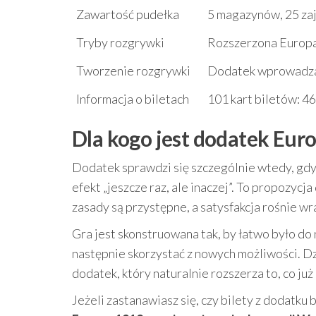
Zawartość pudełka
5 magazynów, 25 zaje
Tryby rozgrywki
Rozszerzona Europ
Tworzenie rozgrywki
Dodatek wprowadza 
Informacja o biletach
101 kart biletów: 4
Dla kogo jest dodatek Euro
Dodatek sprawdzi się szczególnie wtedy, gdy 
efekt „jeszcze raz, ale inaczej”. To propozycja
zasady są przystępne, a satysfakcja rośnie wra
Gra jest skonstruowana tak, by łatwo było d
następnie skorzystać z nowych możliwości. Dz
dodatek, który naturalnie rozszerza to, co już 
Jeżeli zastanawiasz się, czy bilety z dodatk