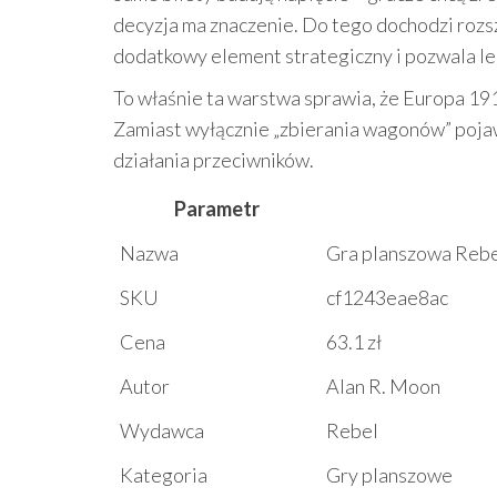
decyzja ma znaczenie. Do tego dochodzi roz
dodatkowy element strategiczny i pozwala lep
To właśnie ta warstwa sprawia, że Europa 19
Zamiast wyłącznie „zbierania wagonów” pojaw
działania przeciwników.
Parametr
Nazwa
Gra planszowa Rebe
SKU
cf1243eae8ac
Cena
63.1 zł
Autor
Alan R. Moon
Wydawca
Rebel
Kategoria
Gry planszowe