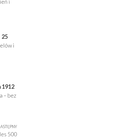
ień i
i
25
elów i
a 1912
a – bez
ASTĘPNY
Następny
les 500
wpis