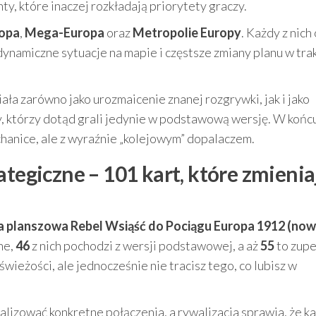
, które inaczej rozkładają priorytety graczy.
ropa
,
Mega-Europa
oraz
Metropolie Europy
. Każdy z nich
 dynamiczne sytuacje na mapie i częstsze zmiany planu w tra
ała zarówno jako urozmaicenie znanej rozgrywki, jak i jako
y, którzy dotąd grali jedynie w podstawową wersję. W końc
echanice, ale z wyraźnie „kolejowym” dopalaczem.
ategiczne – 101 kart, które zmienia
a planszowa Rebel Wsiąść do Pociągu Europa 1912 (no
ne,
46
z nich pochodzi z wersji podstawowej, a aż
55
to zupe
ieżości, ale jednocześnie nie tracisz tego, co lubisz w
alizować konkretne połączenia, a rywalizacja sprawia, że k