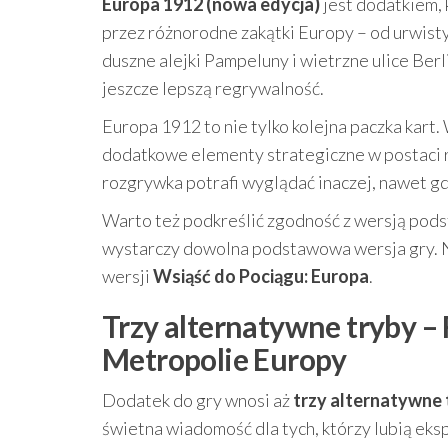
Europa 1912 (nowa edycja)
jest dodatkiem, 
przez różnorodne zakątki Europy – od urwist
duszne alejki Pampeluny i wietrzne ulice Berl
jeszcze lepszą regrywalność.
Europa 1912 to nie tylko kolejna paczka kart.
dodatkowe elementy strategiczne w postaci r
rozgrywka potrafi wyglądać inaczej, nawet g
Warto też podkreślić zgodność z wersją pods
wystarczy dowolna podstawowa wersja gry. N
wersji
Wsiąść do Pociągu: Europa
.
Trzy alternatywne tryby –
Metropolie Europy
Dodatek do gry wnosi aż
trzy alternatywne 
świetna wiadomość dla tych, którzy lubią eks