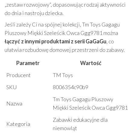
„zestaw rozwojowy”, dopasowując rodzaj aktywności
do dnia i nastroju dziecka.
Jeśli zależy Ci na spójnej kolekcji, Tm Toys Gagagu
Pluszowy Miękki Szeleścik Owca Ggg9781 można
łączyć z innymi produktami z serii GaGaGu
, co
ułatwia rozbudowę domowej przestrzeni do zabawy.
Parametr
Wartość
Producent
TM Toys
SKU
8006354c90b9
Tm Toys Gagagu Pluszowy
Nazwa
Miękki Szeleścik Owca Ggg9781
Zabawki edukacyjne dla
Kategoria
niemowląt