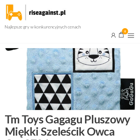
Przejdź
do
treści
Najlepsze gry w konkurencyjnych cenach
0
Tm Toys Gagagu Pluszowy
Miękki Szeleścik Owca