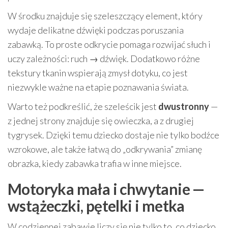
W środku znajduje się szeleszczący element, który
wydaje delikatne dźwięki podczas poruszania
zabawką. To proste odkrycie pomaga rozwijać słuch i
uczy zależności: ruch → dźwięk. Dodatkowo różne
tekstury tkanin wspierają zmysł dotyku, co jest
niezwykle ważne na etapie poznawania świata.
Warto też podkreślić, że szeleścik jest
dwustronny
—
z jednej strony znajduje się owieczka, a z drugiej
tygrysek. Dzięki temu dziecko dostaje nie tylko bodźce
wzrokowe, ale także łatwą do „odkrywania” zmianę
obrazka, kiedy zabawka trafia w inne miejsce.
Motoryka mała i chwytanie —
wstążeczki, pętelki i metka
W codziennej zabawie liczy się nie tylko to, co dziecko