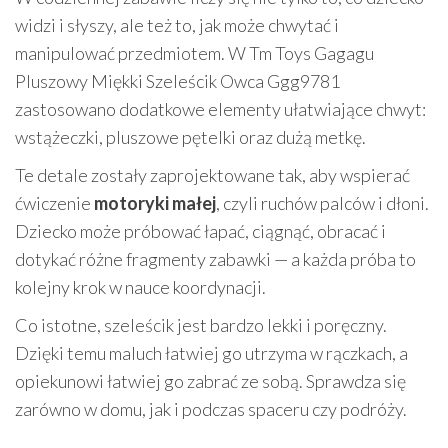
widzi i słyszy, ale też to, jak może chwytać i
manipulować przedmiotem. W Tm Toys Gagagu
Pluszowy Miękki Szeleścik Owca Ggg9781
zastosowano dodatkowe elementy ułatwiające chwyt:
wstążeczki, pluszowe pętelki oraz dużą metkę.
Te detale zostały zaprojektowane tak, aby wspierać
ćwiczenie
motoryki małej
, czyli ruchów palców i dłoni.
Dziecko może próbować łapać, ciągnąć, obracać i
dotykać różne fragmenty zabawki — a każda próba to
kolejny krok w nauce koordynacji.
Co istotne, szeleścik jest bardzo lekki i poręczny.
Dzięki temu maluch łatwiej go utrzyma w rączkach, a
opiekunowi łatwiej go zabrać ze sobą. Sprawdza się
zarówno w domu, jak i podczas spaceru czy podróży.