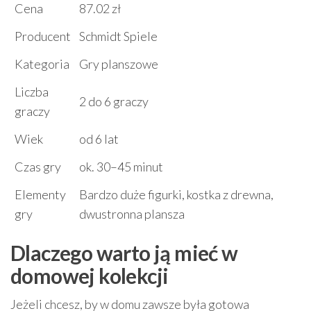
Cena
87.02 zł
Producent
Schmidt Spiele
Kategoria
Gry planszowe
Liczba
2 do 6 graczy
graczy
Wiek
od 6 lat
Czas gry
ok. 30–45 minut
Elementy
Bardzo duże figurki, kostka z drewna,
gry
dwustronna plansza
Dlaczego warto ją mieć w
domowej kolekcji
Jeżeli chcesz, by w domu zawsze była gotowa