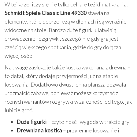
W tej grze liczy się nie tylko cel, ale też klimat grania.
Schmidt Spiele Classic Line 49330
stawia na
elementy, które dobrze leżą w dłoniach i są wyraźnie
widoczne na stole. Bardzo duże figurki ułatwiają
prowadzenie rozgrywki, szczególnie gdy gra jest
częścią większego spotkania, gdzie do gry dołącza
więcej osób.
Na uwagę zasługuje także kostka wykonana z drewna –
to detal, który dodaje przyjemności już na etapie
losowania. Dodatkowo dwustronna plansza pozwala
urozmaicić zabawę, ponieważ możesz korzystać z
różnych wariantów rozgrywki w zależności od tego, jak
lubicie grać.
Duże figurki
– czytelność i wygoda w trakcie gry
Drewniana kostka
– przyjemne losowanie i