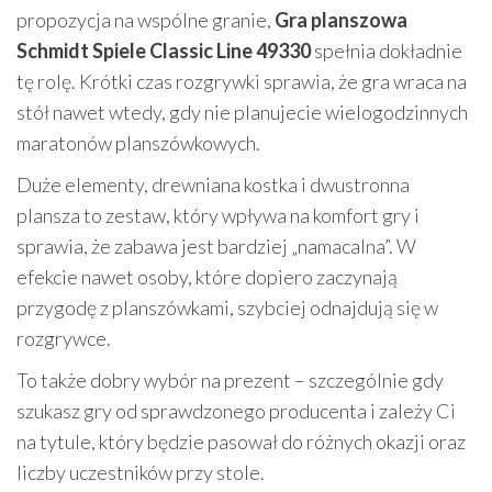
propozycja na wspólne granie,
Gra planszowa
Schmidt Spiele Classic Line 49330
spełnia dokładnie
tę rolę. Krótki czas rozgrywki sprawia, że gra wraca na
stół nawet wtedy, gdy nie planujecie wielogodzinnych
maratonów planszówkowych.
Duże elementy, drewniana kostka i dwustronna
plansza to zestaw, który wpływa na komfort gry i
sprawia, że zabawa jest bardziej „namacalna”. W
efekcie nawet osoby, które dopiero zaczynają
przygodę z planszówkami, szybciej odnajdują się w
rozgrywce.
To także dobry wybór na prezent – szczególnie gdy
szukasz gry od sprawdzonego producenta i zależy Ci
na tytule, który będzie pasował do różnych okazji oraz
liczby uczestników przy stole.