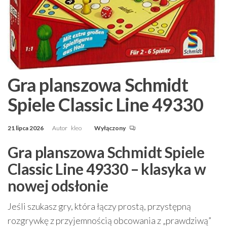
Gra planszowa Schmidt
Spiele Classic Line 49330
21 lipca 2026
Autor
kleo
Wyłączony
Gra planszowa Schmidt Spiele
Classic Line 49330 – klasyka w
nowej odsłonie
Jeśli szukasz gry, która łączy prostą, przystępną
rozgrywkę z przyjemnością obcowania z „prawdziwą”