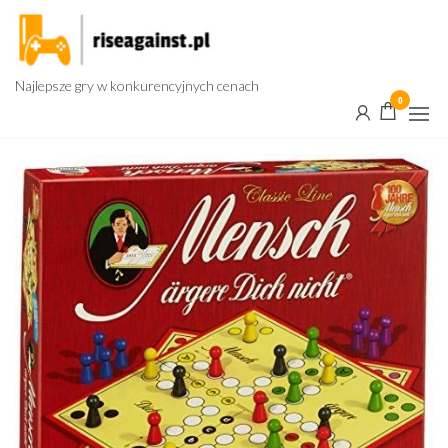
Przejdź
do
treści
Najlepsze gry w konkurencyjnych cenach
0