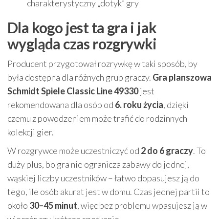
charakterystyczny „dotyk” gry
Dla kogo jest ta gra i jak
wygląda czas rozgrywki
Producent przygotował rozrywkę w taki sposób, by
była dostępna dla różnych grup graczy.
Gra planszowa
Schmidt Spiele Classic Line 49330
jest
rekomendowana dla osób od
6. roku życia
, dzięki
czemu z powodzeniem może trafić do rodzinnych
kolekcji gier.
W rozgrywce może uczestniczyć od
2 do 6 graczy
. To
duży plus, bo gra nie ogranicza zabawy do jednej,
wąskiej liczby uczestników – łatwo dopasujesz ją do
tego, ile osób akurat jest w domu. Czas jednej partii to
około
30–45 minut
, więc bez problemu wpasujesz ją w
wieczór czy krótsze spotkanie.