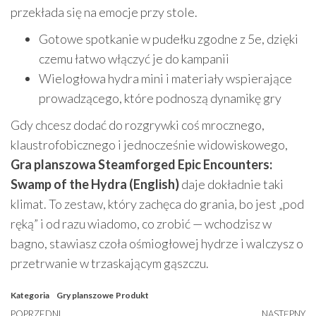
przekłada się na emocje przy stole.
Gotowe spotkanie w pudełku zgodne z 5e, dzięki
czemu łatwo włączyć je do kampanii
Wielogłowa hydra mini i materiały wspierające
prowadzącego, które podnoszą dynamikę gry
Gdy chcesz dodać do rozgrywki coś mrocznego,
klaustrofobicznego i jednocześnie widowiskowego,
Gra planszowa Steamforged Epic Encounters:
Swamp of the Hydra (English)
daje dokładnie taki
klimat. To zestaw, który zachęca do grania, bo jest „pod
ręką” i od razu wiadomo, co zrobić — wchodzisz w
bagno, stawiasz czoła ośmiogłowej hydrze i walczysz o
przetrwanie w trzaskającym gąszczu.
Kategoria
Gry planszowe
Produkt
POPRZEDNI
NASTĘPNY