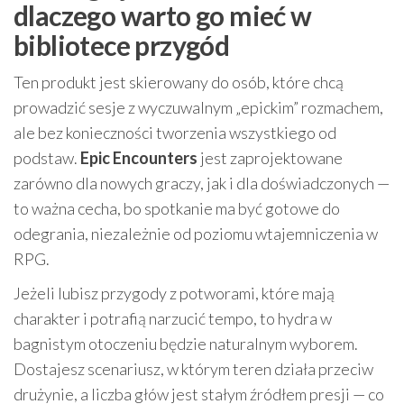
dlaczego warto go mieć w
bibliotece przygód
Ten produkt jest skierowany do osób, które chcą
prowadzić sesje z wyczuwalnym „epickim” rozmachem,
ale bez konieczności tworzenia wszystkiego od
podstaw.
Epic Encounters
jest zaprojektowane
zarówno dla nowych graczy, jak i dla doświadczonych —
to ważna cecha, bo spotkanie ma być gotowe do
odegrania, niezależnie od poziomu wtajemniczenia w
RPG.
Jeżeli lubisz przygody z potworami, które mają
charakter i potrafią narzucić tempo, to hydra w
bagnistym otoczeniu będzie naturalnym wyborem.
Dostajesz scenariusz, w którym teren działa przeciw
drużynie, a liczba głów jest stałym źródłem presji — co