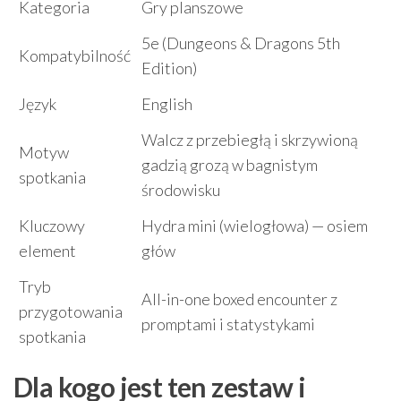
Kategoria
Gry planszowe
5e (Dungeons & Dragons 5th
Kompatybilność
Edition)
Język
English
Walcz z przebiegłą i skrzywioną
Motyw
gadzią grozą w bagnistym
spotkania
środowisku
Kluczowy
Hydra mini (wielogłowa) — osiem
element
głów
Tryb
All-in-one boxed encounter z
przygotowania
promptami i statystykami
spotkania
Dla kogo jest ten zestaw i