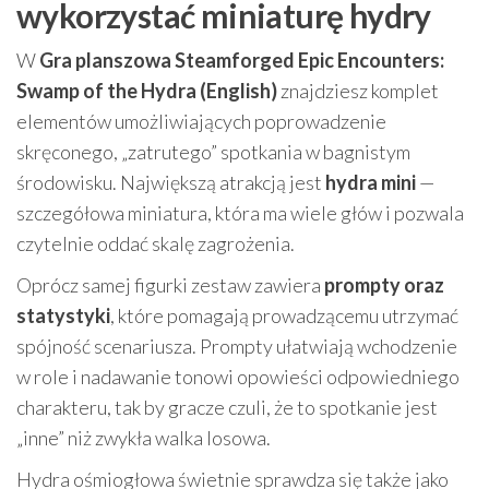
wykorzystać miniaturę hydry
W
Gra planszowa Steamforged Epic Encounters:
Swamp of the Hydra (English)
znajdziesz komplet
elementów umożliwiających poprowadzenie
skręconego, „zatrutego” spotkania w bagnistym
środowisku. Największą atrakcją jest
hydra mini
—
szczegółowa miniatura, która ma wiele głów i pozwala
czytelnie oddać skalę zagrożenia.
Oprócz samej figurki zestaw zawiera
prompty oraz
statystyki
, które pomagają prowadzącemu utrzymać
spójność scenariusza. Prompty ułatwiają wchodzenie
w role i nadawanie tonowi opowieści odpowiedniego
charakteru, tak by gracze czuli, że to spotkanie jest
„inne” niż zwykła walka losowa.
Hydra ośmiogłowa świetnie sprawdza się także jako