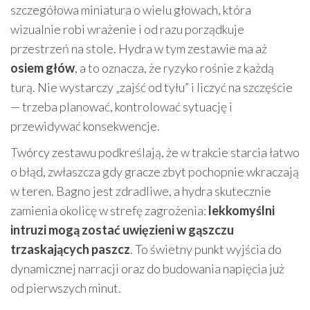
szczegółowa miniatura o wielu głowach, która
wizualnie robi wrażenie i od razu porządkuje
przestrzeń na stole. Hydra w tym zestawie ma aż
osiem głów
, a to oznacza, że ryzyko rośnie z każdą
turą. Nie wystarczy „zajść od tyłu” i liczyć na szczęście
— trzeba planować, kontrolować sytuację i
przewidywać konsekwencje.
Twórcy zestawu podkreślają, że w trakcie starcia łatwo
o błąd, zwłaszcza gdy gracze zbyt pochopnie wkraczają
w teren. Bagno jest zdradliwe, a hydra skutecznie
zamienia okolicę w strefę zagrożenia:
lekkomyślni
intruzi mogą zostać uwięzieni w gąszczu
trzaskających paszcz
. To świetny punkt wyjścia do
dynamicznej narracji oraz do budowania napięcia już
od pierwszych minut.