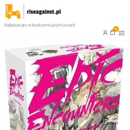
Przejdź
do
treści
Najlepsze gry w konkurencyjnych cenach
0