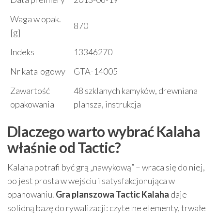
Waga w opak.
870
[g]
Indeks
13346270
Nr katalogowy
GTA-14005
Zawartość
48 szklanych kamyków, drewniana
opakowania
plansza, instrukcja
Dlaczego warto wybrać Kalaha
właśnie od Tactic?
Kalaha potrafi być grą „nawykową” – wraca się do niej,
bo jest prosta w wejściu i satysfakcjonująca w
opanowaniu.
Gra planszowa Tactic Kalaha
daje
solidną bazę do rywalizacji: czytelne elementy, trwałe