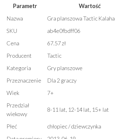
Parametr
Wartość
Nazwa
Gra planszowa Tactic Kalaha
SKU
ab4e0fbdff06
Cena
67.57 zł
Producent
Tactic
Kategoria
Gry planszowe
Przeznaczenie
Dla 2 graczy
Wiek
7+
Przedział
8-11 lat, 12-14 lat, 15+ lat
wiekowy
Płeć
chłopiec / dziewczynka
Data premiery
2013-06-19