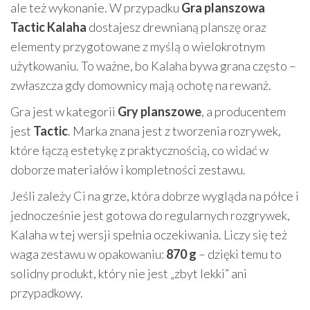
ale też wykonanie. W przypadku
Gra planszowa
Tactic Kalaha
dostajesz drewnianą planszę oraz
elementy przygotowane z myślą o wielokrotnym
użytkowaniu. To ważne, bo Kalaha bywa grana często –
zwłaszcza gdy domownicy mają ochotę na rewanż.
Gra jest w kategorii
Gry planszowe
, a producentem
jest
Tactic
. Marka znana jest z tworzenia rozrywek,
które łączą estetykę z praktycznością, co widać w
doborze materiałów i kompletności zestawu.
Jeśli zależy Ci na grze, która dobrze wygląda na półce i
jednocześnie jest gotowa do regularnych rozgrywek,
Kalaha w tej wersji spełnia oczekiwania. Liczy się też
waga zestawu w opakowaniu:
870 g
– dzięki temu to
solidny produkt, który nie jest „zbyt lekki” ani
przypadkowy.