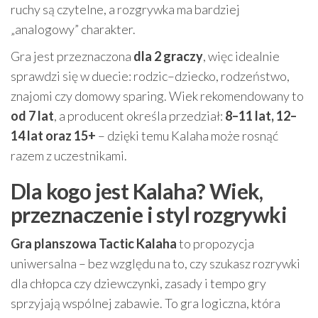
ruchy są czytelne, a rozgrywka ma bardziej
„analogowy” charakter.
Gra jest przeznaczona
dla 2 graczy
, więc idealnie
sprawdzi się w duecie: rodzic–dziecko, rodzeństwo,
znajomi czy domowy sparing. Wiek rekomendowany to
od 7 lat
, a producent określa przedział:
8–11 lat, 12–
14 lat oraz 15+
– dzięki temu Kalaha może rosnąć
razem z uczestnikami.
Dla kogo jest Kalaha? Wiek,
przeznaczenie i styl rozgrywki
Gra planszowa Tactic Kalaha
to propozycja
uniwersalna – bez względu na to, czy szukasz rozrywki
dla chłopca czy dziewczynki, zasady i tempo gry
sprzyjają wspólnej zabawie. To gra logiczna, która