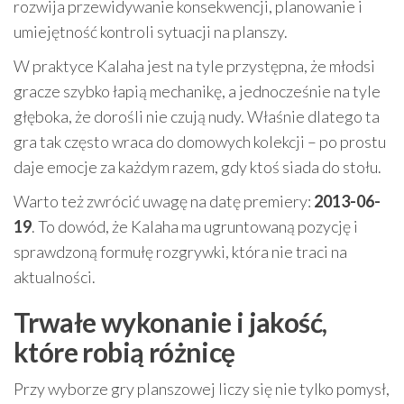
rozwija przewidywanie konsekwencji, planowanie i
umiejętność kontroli sytuacji na planszy.
W praktyce Kalaha jest na tyle przystępna, że młodsi
gracze szybko łapią mechanikę, a jednocześnie na tyle
głęboka, że dorośli nie czują nudy. Właśnie dlatego ta
gra tak często wraca do domowych kolekcji – po prostu
daje emocje za każdym razem, gdy ktoś siada do stołu.
Warto też zwrócić uwagę na datę premiery:
2013-06-
19
. To dowód, że Kalaha ma ugruntowaną pozycję i
sprawdzoną formułę rozgrywki, która nie traci na
aktualności.
Trwałe wykonanie i jakość,
które robią różnicę
Przy wyborze gry planszowej liczy się nie tylko pomysł,