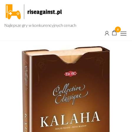
Przejdź
do
treści
Najlepsze gry w konkurencyjnych cenach
0