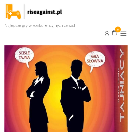
Przejdź
do
treści
Najlepsze gry w konkurencyjnych cenach
0