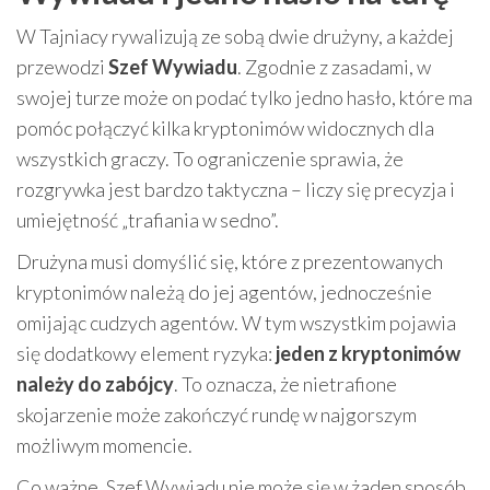
W Tajniacy rywalizują ze sobą dwie drużyny, a każdej
przewodzi
Szef Wywiadu
. Zgodnie z zasadami, w
swojej turze może on podać tylko jedno hasło, które ma
pomóc połączyć kilka kryptonimów widocznych dla
wszystkich graczy. To ograniczenie sprawia, że
rozgrywka jest bardzo taktyczna – liczy się precyzja i
umiejętność „trafiania w sedno”.
Drużyna musi domyślić się, które z prezentowanych
kryptonimów należą do jej agentów, jednocześnie
omijając cudzych agentów. W tym wszystkim pojawia
się dodatkowy element ryzyka:
jeden z kryptonimów
należy do zabójcy
. To oznacza, że nietrafione
skojarzenie może zakończyć rundę w najgorszym
możliwym momencie.
Co ważne, Szef Wywiadu nie może się w żaden sposób