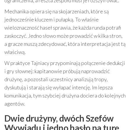
ograniczenia, a reszta zespołu musi je rozszyfrować.
Mechanika opiera się na skojarzeniach, które są
jednocześnie kluczem i pułapką. To właśnie
wieloznaczność haseł sprawia, że każda runda potrafi
zaskoczyć. Jedno słowo może prowadzić w kilka stron,
a gracze muszą zdecydować, która interpretacja jest tą
właściwą.
W praktyce Tajniacy przypominają połączenie dedukcji
i gry słownej: kapitanowie próbują naprowadzić
drużynę, a pozostali uczestnicy analizują tropy,
dyskutują i starają się wyłapać intencję. Im lepsza
komunikacja, tym szybciej drużyna dociera do kolejnych
agentów.
Dwie drużyny, dwóch Szefów
Wywiadu i jedno hasło na turę