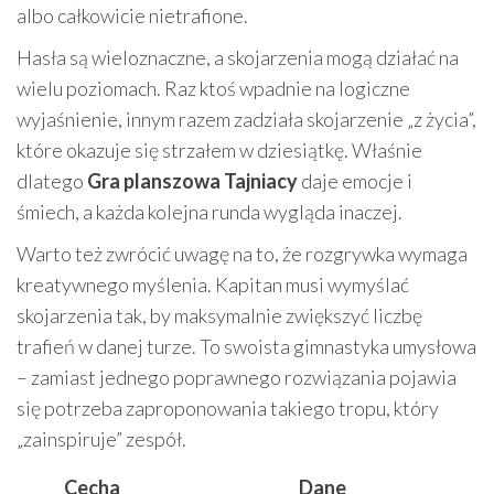
albo całkowicie nietrafione.
Hasła są wieloznaczne, a skojarzenia mogą działać na
wielu poziomach. Raz ktoś wpadnie na logiczne
wyjaśnienie, innym razem zadziała skojarzenie „z życia”,
które okazuje się strzałem w dziesiątkę. Właśnie
dlatego
Gra planszowa Tajniacy
daje emocje i
śmiech, a każda kolejna runda wygląda inaczej.
Warto też zwrócić uwagę na to, że rozgrywka wymaga
kreatywnego myślenia. Kapitan musi wymyślać
skojarzenia tak, by maksymalnie zwiększyć liczbę
trafień w danej turze. To swoista gimnastyka umysłowa
– zamiast jednego poprawnego rozwiązania pojawia
się potrzeba zaproponowania takiego tropu, który
„zainspiruje” zespół.
Cecha
Dane