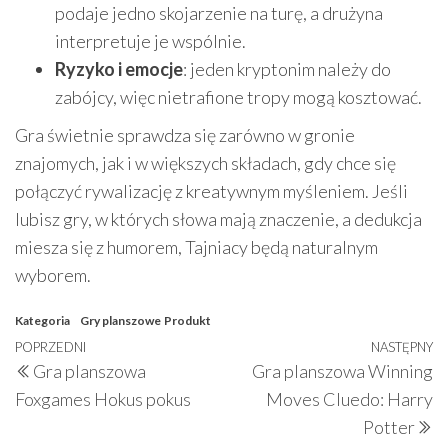
podaje jedno skojarzenie na turę, a drużyna
interpretuje je wspólnie.
Ryzyko i emocje
: jeden kryptonim należy do
zabójcy, więc nietrafione tropy mogą kosztować.
Gra świetnie sprawdza się zarówno w gronie
znajomych, jak i w większych składach, gdy chce się
połączyć rywalizację z kreatywnym myśleniem. Jeśli
lubisz gry, w których słowa mają znaczenie, a dedukcja
miesza się z humorem, Tajniacy będą naturalnym
wyborem.
Kategoria
Gry planszowe
Produkt
Nawigacja
Poprzedni
POPRZEDNI
NASTĘPNY
N
Gra planszowa
Gra planszowa Winning
wpisu
wpis
w
Foxgames Hokus pokus
Moves Cluedo: Harry
Potter