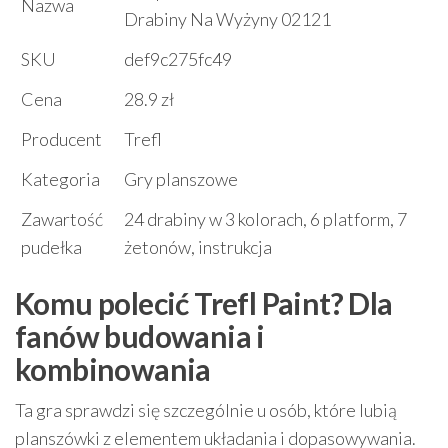
Nazwa
Drabiny Na Wyżyny 02121
SKU
def9c275fc49
Cena
28.9 zł
Producent
Trefl
Kategoria
Gry planszowe
Zawartość
24 drabiny w 3 kolorach, 6 platform, 7
pudełka
żetonów, instrukcja
Komu polecić Trefl Paint? Dla
fanów budowania i
kombinowania
Ta gra sprawdzi się szczególnie u osób, które lubią
planszówki z elementem układania i dopasowywania.