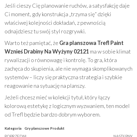
Jeśli cieszy Cię planowanie ruchów, a satysfakcję daje
Ci moment, gdy konstrukcja „trzyma się” dzięki
właściwej kolejności dokładań, z pewnością
odnajdziesz tu swój styl rozgrywki.
Warto też pamiętać, że
Gra planszowa Trefl Paint
Wznieś Drabiny Na Wyżyny 02121
ma w sobie klimat
rywalizacji o równowagę i kontrolę. To gra, która
zachęca do skupienia, ale nie wymaga skomplikowanych
systemów – liczy się praktyczna strategia i szybkie
reagowanie na sytuację na planszy.
Jeżeli chcesz mieć w kolekcji tytuł, który łączy
kolorową estetykę z logicznym wyzwaniem, ten model
od Trefl będzie bardzo dobrym wyborem.
Kategoria
Gry planszowe
Produkt
POPRZEDNI
NASTĘPNY