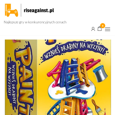
Przejdź
do
treści
Najlepsze gry w konkurencyjnych cenach
0