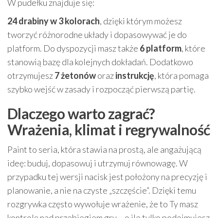
W pudełku znajduje się:
24 drabiny w 3 kolorach
, dzięki którym możesz
tworzyć różnorodne układy i dopasowywać je do
platform. Do dyspozycji masz także
6 platform
, które
stanowią bazę dla kolejnych dokładań. Dodatkowo
otrzymujesz
7 żetonów
oraz
instrukcję
, która pomaga
szybko wejść w zasady i rozpocząć pierwszą partię.
Dlaczego warto zagrać?
Wrażenia, klimat i regrywalność
Paint to seria, która stawia na prostą, ale angażującą
ideę: buduj, dopasowuj i utrzymuj równowagę. W
przypadku tej wersji nacisk jest położony na precyzję i
planowanie, a nie na czyste „szczęście”. Dzięki temu
rozgrywka często wywołuje wrażenie, że to Ty masz
kontrolę nad przebiegiem gry – o ile tylko podejmujesz