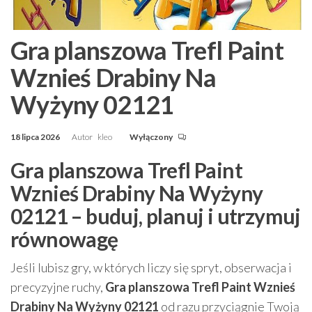
Gra planszowa Trefl Paint
Wznieś Drabiny Na
Wyżyny 02121
18 lipca 2026
Autor
kleo
Wyłączony
Gra planszowa Trefl Paint
Wznieś Drabiny Na Wyżyny
02121 – buduj, planuj i utrzymuj
równowagę
Jeśli lubisz gry, w których liczy się spryt, obserwacja i
precyzyjne ruchy,
Gra planszowa Trefl Paint Wznieś
Drabiny Na Wyżyny 02121
od razu przyciągnie Twoją