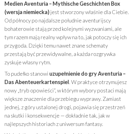
Medien Aventuria – Mythische Geschichten Box
(wersja niemiecka)
jest stworzony właśnie dla Ciebie.
Od północy po najdalsze południe aventurijscy
bohaterowie stają przed kolejnymi wyzwaniami, ale
tym razem mają realny wpływ na to, jak potoczy się ich
przygoda. Dzięki temu nawet znane schematy
przestają być przewidywalne, a każda rozgrywka
zyskuje własny rytm.
To pudełko stanowi
uzupełnienie do gry Aventuria –
Das Abenteuerkartenspiel
. W praktyce otrzymujesz
nowy „tryb opowieści”, w którym wybory postaci mają
większe znaczenie dla przebiegu wyprawy. Zamiast
jednej, z góry ustalonej drogi, pojawia się przestrzeń
na skutki i konsekwencje — dokładnie tak, jak w
najlepszych historiach z uniwersum fantasy.