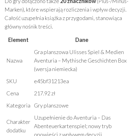
Do gry dołączono także
20 znaczników
(Plus-/Minus-
Marken), które wspierają rozliczenia i wpływ decyzji.
Całość uzupełnia książka z przygodami, stanowiąca
główny nośnik treści.
Element
Dane
Gra planszowa Ulisses Spiel & Medien
Nazwa
Aventuria – Mythische Geschichten Box
(wersja niemiecka)
SKU
e45bf31213ea
Cena
217.92 zł
Kategoria
Gry planszowe
Uzupełnienie do Aventuria – Das
Charakter
Abenteuerkartenspiel; nowy tryb
dodatku
opowieści z wpływem decyzji