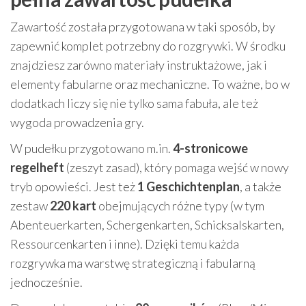
Zawartość została przygotowana w taki sposób, by
zapewnić komplet potrzebny do rozgrywki. W środku
znajdziesz zarówno materiały instruktażowe, jak i
elementy fabularne oraz mechaniczne. To ważne, bo w
dodatkach liczy się nie tylko sama fabuła, ale też
wygoda prowadzenia gry.
W pudełku przygotowano m.in.
4-stronicowe
regelheft
(zeszyt zasad), który pomaga wejść w nowy
tryb opowieści. Jest też
1 Geschichtenplan
, a także
zestaw
220 kart
obejmujących różne typy (w tym
Abenteuerkarten, Schergenkarten, Schicksalskarten,
Ressourcenkarten i inne). Dzięki temu każda
rozgrywka ma warstwę strategiczną i fabularną
jednocześnie.