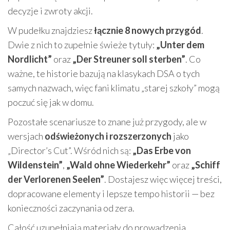
decyzje i zwroty akcji.
W pudełku znajdziesz
łącznie 8 nowych przygód
.
Dwie z nich to zupełnie świeże tytuły:
„Unter dem
Nordlicht”
oraz
„Der Streuner soll sterben”
. Co
ważne, te historie bazują na klasykach DSA o tych
samych nazwach, więc fani klimatu „starej szkoły” mogą
poczuć się jak w domu.
Pozostałe scenariusze to znane już przygody, ale w
wersjach
odświeżonych i rozszerzonych
jako
„Director’s Cut”. Wśród nich są:
„Das Erbe von
Wildenstein”
,
„Wald ohne Wiederkehr”
oraz
„Schiff
der Verlorenen Seelen”
. Dostajesz więc więcej treści,
dopracowane elementy i lepsze tempo historii — bez
konieczności zaczynania od zera.
Całość uzupełniają materiały do prowadzenia