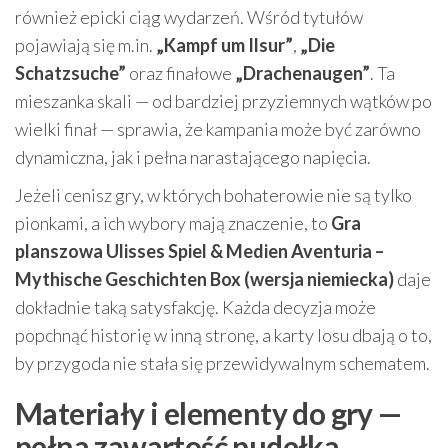
również epicki ciąg wydarzeń. Wśród tytułów
pojawiają się m.in.
„Kampf um Ilsur”
,
„Die
Schatzsuche”
oraz finałowe
„Drachenaugen”
. Ta
mieszanka skali — od bardziej przyziemnych wątków po
wielki finał — sprawia, że kampania może być zarówno
dynamiczna, jak i pełna narastającego napięcia.
Jeżeli cenisz gry, w których bohaterowie nie są tylko
pionkami, a ich wybory mają znaczenie, to
Gra
planszowa Ulisses Spiel & Medien Aventuria –
Mythische Geschichten Box (wersja niemiecka)
daje
dokładnie taką satysfakcję. Każda decyzja może
popchnąć historię w inną stronę, a karty losu dbają o to,
by przygoda nie stała się przewidywalnym schematem.
Materiały i elementy do gry —
pełna zawartość pudełka