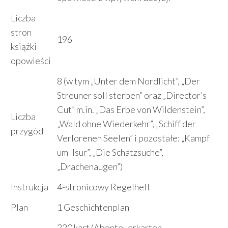
Liczba
stron
196
książki
opowieści
8 (w tym „Unter dem Nordlicht”, „Der
Streuner soll sterben” oraz „Director’s
Cut” m.in. „Das Erbe von Wildenstein”,
Liczba
„Wald ohne Wiederkehr”, „Schiff der
przygód
Verlorenen Seelen” i pozostałe: „Kampf
um Ilsur”, „Die Schatzsuche”,
„Drachenaugen”)
Instrukcja
4-stronicowy Regelheft
Plan
1 Geschichtenplan
220 kart (Abenteuerkarten,