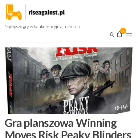
Przejdź
do
treści
Najlepsze gry w konkurencyjnych cenach
0
Gra planszowa Winning
Moves Risk Peaky Blinders