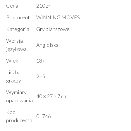
Cena
210 zł
Producent
WINNING MOVES
Kategoria
Gry planszowe
Wersja
Angielska
językowa
Wiek
18+
Liczba
2–5
graczy
Wymiary
40 × 27 × 7 cm
opakowania
Kod
01746
producenta