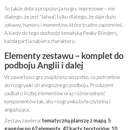
To także dobra propozycja na gry imprezowe – nie
dlatego, że jest “łatwa”, tylko dlatego, że daje dużo
zabawy, humoru i momentów, które trudno zapomnieć.
A kiedy do tego dochodzi tematyka Peaky Blinders,
każda partia nabiera charakteru.
Elementy zestawu – komplet do
podboju Anglii i dalej
W zawartości gry znajdziesz wszystko, co potrzebne
do rozgrywki strategicznego podboju. Producent
zadbał o liczbę elementów oraz różnorodność
komponentów tak, aby rozgrywka była czytelna i
angażująca.
Zestaw zawiera:
tematyczną planszę z mapą
,
5
gangów po 62 elementy
,
42 karty terytoriów
,
10