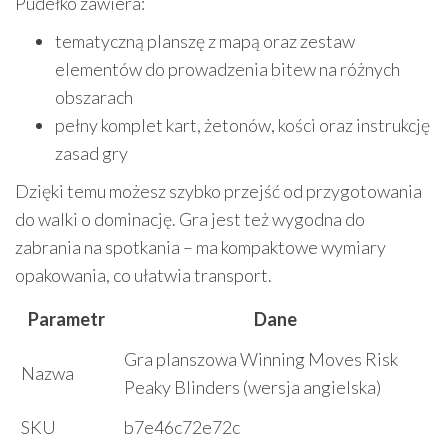
Pudełko zawiera:
tematyczną planszę z mapą oraz zestaw
elementów do prowadzenia bitew na różnych
obszarach
pełny komplet kart, żetonów, kości oraz instrukcję
zasad gry
Dzięki temu możesz szybko przejść od przygotowania
do walki o dominację. Gra jest też wygodna do
zabrania na spotkania – ma kompaktowe wymiary
opakowania, co ułatwia transport.
Parametr
Dane
Gra planszowa Winning Moves Risk
Nazwa
Peaky Blinders (wersja angielska)
SKU
b7e46c72e72c