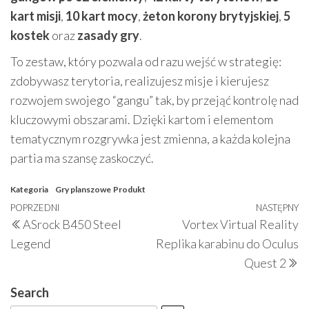
kart misji
,
10 kart mocy
,
żeton korony brytyjskiej
,
5
kostek
oraz
zasady gry
.
To zestaw, który pozwala od razu wejść w strategię:
zdobywasz terytoria, realizujesz misje i kierujesz
rozwojem swojego “gangu” tak, by przejąć kontrolę nad
kluczowymi obszarami. Dzięki kartom i elementom
tematycznym rozgrywka jest zmienna, a każda kolejna
partia ma szansę zaskoczyć.
Kategoria
Gry planszowe
Produkt
Nawigacja
Poprzedni
POPRZEDNI
NASTĘPNY
N
ASrock B450 Steel
Vortex Virtual Reality
wpisu
wpis
w
Legend
Replika karabinu do Oculus
Quest 2
Search