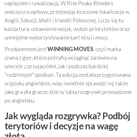
napięciem i rywalizacją. W Risk Peaky Blinders
walczysz o wpływy, przejmując kluczowe lokalizacje w
Anglii, Szkocji, Walii i Irlandii Północnej. Liczy się tu
każda tura: ustawienie wojsk, wybór priorytetów oraz
umiejętne wykorzystywanie kart misji i mocy.
Producentem jest
WINNING MOVES
, czyli marka
znana z gier, które potrafią wciągnąć zarówno na
wieczór z przyjaciółmi, jak i podczas bardziej
“rodzinnych” spotkań. Ta edycja została przygotowana
w języku angielskim, więc świetnie sprawdzi się także
jako gra dla graczy, którzy lubią rozgrywki prowadzone
po angielsku.
Jak wygląda rozgrywka? Podbój
terytoriów i decyzje na wagę
złota