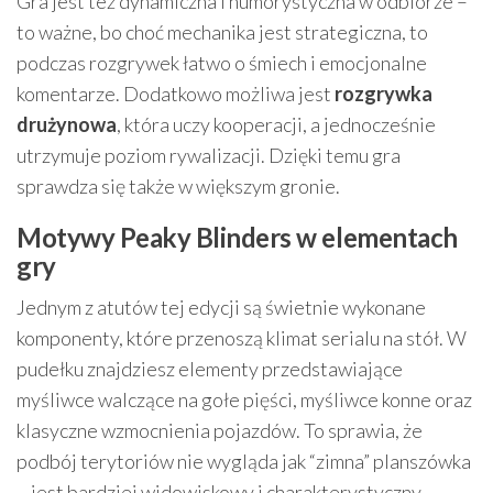
Gra jest też dynamiczna i humorystyczna w odbiorze –
to ważne, bo choć mechanika jest strategiczna, to
podczas rozgrywek łatwo o śmiech i emocjonalne
komentarze. Dodatkowo możliwa jest
rozgrywka
drużynowa
, która uczy kooperacji, a jednocześnie
utrzymuje poziom rywalizacji. Dzięki temu gra
sprawdza się także w większym gronie.
Motywy Peaky Blinders w elementach
gry
Jednym z atutów tej edycji są świetnie wykonane
komponenty, które przenoszą klimat serialu na stół. W
pudełku znajdziesz elementy przedstawiające
myśliwce walczące na gołe pięści, myśliwce konne oraz
klasyczne wzmocnienia pojazdów. To sprawia, że
podbój terytoriów nie wygląda jak “zimna” planszówka
– jest bardziej widowiskowy i charakterystyczny.