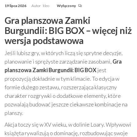
19 lipca 2026
Autor
kleo
Wyłączony
Gra planszowa Zamki
Burgundii: BIG BOX – więcej niż
wersja podstawowa
Jeśli lubisz gry, w których liczą się sprytne decyzje,
planowanie i sprężyste zarządzanie zasobami,
Gra
planszowa Zamki Burgundii: BIG BOX
jest
propozycją dokładnie w tym klimacie. To edycja w
formie dużego zestawu, rozszerzająca klasyczny
charakter rozgrywki o dodatkowe elementy, które
pozwalają budować jeszcze ciekawsze kombinacje na
planszy.
Akcja toczy się w XV wieku, w dolinie Loary. Wpływowi
książęta rywalizują o dominację, rozbudowując swoje