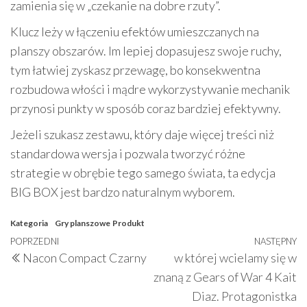
zamienia się w „czekanie na dobre rzuty”.
Klucz leży w łączeniu efektów umieszczanych na
planszy obszarów. Im lepiej dopasujesz swoje ruchy,
tym łatwiej zyskasz przewagę, bo konsekwentna
rozbudowa włości i mądre wykorzystywanie mechanik
przynosi punkty w sposób coraz bardziej efektywny.
Jeżeli szukasz zestawu, który daje więcej treści niż
standardowa wersja i pozwala tworzyć różne
strategie w obrębie tego samego świata, ta edycja
BIG BOX jest bardzo naturalnym wyborem.
Kategoria
Gry planszowe
Produkt
Nawigacja
Poprzedni
POPRZEDNI
NASTĘPNY
N
Nacon Compact Czarny
w której wcielamy się w
wpisu
wpis
w
znaną z Gears of War 4 Kait
Diaz. Protagonistka