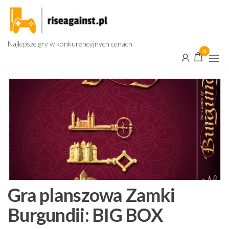
Przejdź
do
treści
Najlepsze gry w konkurencyjnych cenach
0
Gra planszowa Zamki
Burgundii: BIG BOX