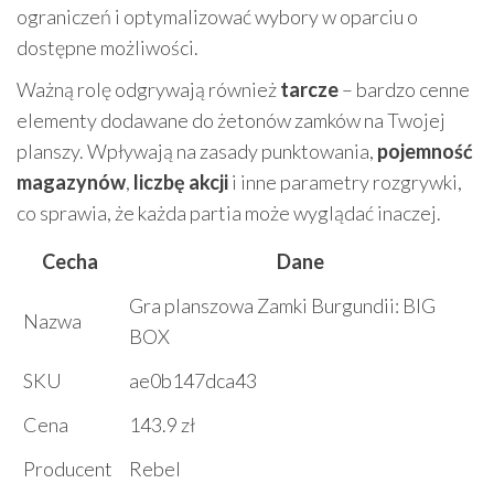
ograniczeń i optymalizować wybory w oparciu o
dostępne możliwości.
Ważną rolę odgrywają również
tarcze
– bardzo cenne
elementy dodawane do żetonów zamków na Twojej
planszy. Wpływają na zasady punktowania,
pojemność
magazynów
,
liczbę akcji
i inne parametry rozgrywki,
co sprawia, że każda partia może wyglądać inaczej.
Cecha
Dane
Gra planszowa Zamki Burgundii: BIG
Nazwa
BOX
SKU
ae0b147dca43
Cena
143.9 zł
Producent
Rebel