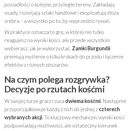
posiadłości o kolejne, przyległe tereny. Zakładają
osady, rozwijają szlaki handlowe i eksploatują złoża
srebra – a wszystko po to, by wyprzedzić rywali.
W praktyce oznacza to grę, w której nie tylko
reagujesz na wyniki kości, ale przede wszystkim
wybierasz, jak je wykorzystać.
Zamki Burgundii
premiują myślenie o kilku krokach do przodu i łączenie
efektów z różnych obszarów.
Na czym polega rozgrywka?
Decyzje po rzutach kośćmi
W swojej turze gracz rzuca
dwiema kośćmi
. Następnie
przyporządkowuje każdą z nich do jednej z
czterech
wybranych akcji
. To kluczowy mechanizm: wyniki kości
podpowiadają możliwości, ale ostateczny kierunek