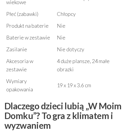
wiekowe
Płeć (zabawki)
Chłopcy
Produkt na baterie
Nie
Baterie w zestawie
Nie
Zasilanie
Nie dotyczy
Akcesoria w
4 duże plansze, 24 małe
zestawie
obrazki
Wymiary
19 x 19 x 3.6 cm
opakowania
Dlaczego dzieci lubią „W Moim
Domku”? To gra z klimatem i
wyzwaniem