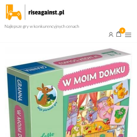
Przejdź
do
treści
Najlepsze gry w konkurencyjnych cenach
0