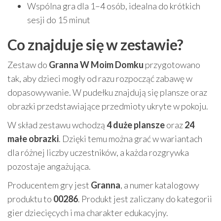
Wspólna gra dla 1–4 osób, idealna do krótkich
sesji do 15 minut
Co znajduje się w zestawie?
Zestaw do
Granna W Moim Domku
przygotowano
tak, aby dzieci mogły od razu rozpocząć zabawę w
dopasowywanie. W pudełku znajdują się plansze oraz
obrazki przedstawiające przedmioty ukryte w pokoju.
W skład zestawu wchodzą
4 duże plansze
oraz
24
małe obrazki
. Dzięki temu można grać w wariantach
dla różnej liczby uczestników, a każda rozgrywka
pozostaje angażująca.
Producentem gry jest
Granna
, a numer katalogowy
produktu to
00286
. Produkt jest zaliczany do kategorii
gier dziecięcych i ma charakter edukacyjny.