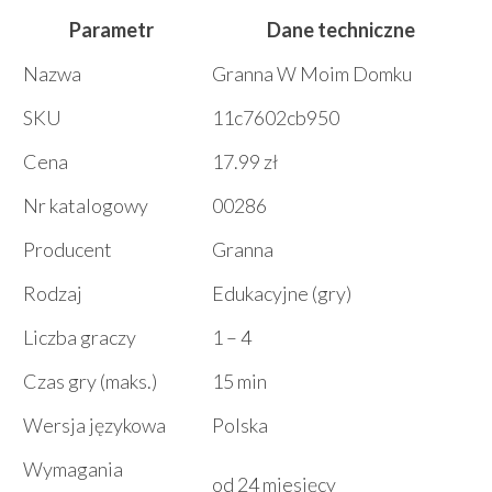
Parametr
Dane techniczne
Nazwa
Granna W Moim Domku
SKU
11c7602cb950
Cena
17.99 zł
Nr katalogowy
00286
Producent
Granna
Rodzaj
Edukacyjne (gry)
Liczba graczy
1 – 4
Czas gry (maks.)
15 min
Wersja językowa
Polska
Wymagania
od 24 miesięcy