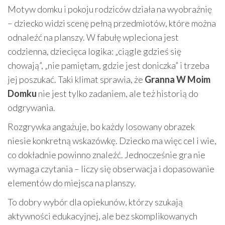
Motyw domku i pokoju rodziców działa na wyobraźnię
– dziecko widzi scenę pełną przedmiotów, które można
odnaleźć na planszy. W fabułę wpleciona jest
codzienna, dziecięca logika: „ciągle gdzieś się
chowają”, „nie pamiętam, gdzie jest doniczka” i trzeba
jej poszukać. Taki klimat sprawia, że
Granna W Moim
Domku
nie jest tylko zadaniem, ale też historią do
odgrywania.
Rozgrywka angażuje, bo każdy losowany obrazek
niesie konkretną wskazówkę. Dziecko ma więc cel i wie,
co dokładnie powinno znaleźć. Jednocześnie gra nie
wymaga czytania – liczy się obserwacja i dopasowanie
elementów do miejsca na planszy.
To dobry wybór dla opiekunów, którzy szukają
aktywności edukacyjnej, ale bez skomplikowanych