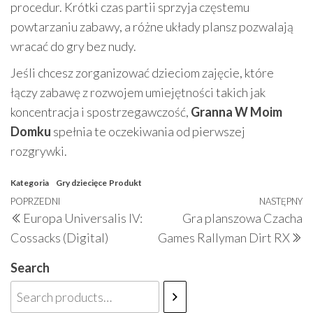
procedur. Krótki czas partii sprzyja częstemu
powtarzaniu zabawy, a różne układy plansz pozwalają
wracać do gry bez nudy.
Jeśli chcesz zorganizować dzieciom zajęcie, które
łączy zabawę z rozwojem umiejętności takich jak
koncentracja i spostrzegawczość,
Granna W Moim
Domku
spełnia te oczekiwania od pierwszej
rozgrywki.
Kategoria
Gry dziecięce
Produkt
Nawigacja
Poprzedni
POPRZEDNI
NASTĘPNY
N
Europa Universalis IV:
Gra planszowa Czacha
wpisu
wpis
w
Cossacks (Digital)
Games Rallyman Dirt RX
Search