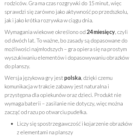
rodziców. Gra ma czas rozgrywki do 15 minut, więc
sprawdzi się zarówno jako aktywność po przedszkolu,
jak i jako krótka rozrywka w ciągu dnia.
Wymagania wiekowe określono od
24 miesięcy
, czyli
od dwóch lat. To ważne, bo zasady są dopasowane do
możliwości najmłodszych – gra opiera się na prostym
wyszukiwaniu elementów i dopasowywaniu obrazków
do planszy.
Wersja językowa gry jest
polska
, dzięki czemu
komunikacja w trakcie zabawy jest naturalna i
przystępna dla opiekunów oraz dzieci. Produkt nie
wymaga baterii – zasilanie nie dotyczy, więc można
zacząć od razu po otwarciu pudełka.
Liczy się spostrzegawczość i kojarzenie obrazków
z elementami na planszy