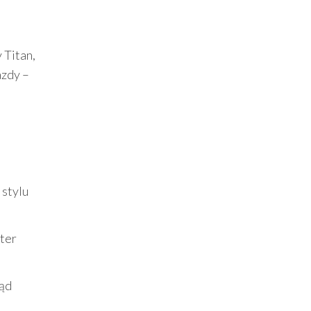
 Titan,
azdy –
stylu
kter
ląd