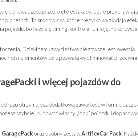
źwięk, prowadzące przez kręte estakady, pętle przyprawiają
ch planetach. To środowiska, które nie tylko wyglądają efe
pojazdu, bo liczy się timing, kontrola i umiejętne korzysta
toczenia. Dzięki temu zwycięstwo nie zawsze jest kwestią
wzmocnień i elementów toru pozwala wyeliminować przeciwni
ragePacki i więcej pojazdów do
e od razu otrzymujesz dodatkową zawartość w formie pacze
 możesz szybciej budować własny „look” pojazdu i dopasow
i
GaragePack
oraz osobny zestaw
ArtifexCar Pack
. Każd