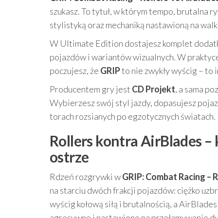
szukasz. To tytuł, w którym tempo, brutalna r
stylistyką oraz mechaniką nastawioną na walkę,
W Ultimate Edition dostajesz komplet dodatko
pojazdów i wariantów wizualnych. W praktyce 
poczujesz, że
GRIP
to nie zwykły wyścig – to
Producentem gry jest
CD Projekt
, a sama po
Wybierzesz swój styl jazdy, dopasujesz poja
torach rozsianych po egzotycznych światach.
Rollers kontra AirBlades –
ostrze
Rdzeń rozgrywki w
GRIP: Combat Racing – R
na starciu dwóch frakcji pojazdów: ciężko uz
wyścig kołową siłą i brutalnością, a AirBlade
agresywne i nastawione na przełamywanie dy