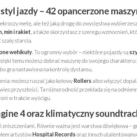
 styl jazdy – 42 opancerzone masz
przekroczy metę, ale też jaką drogę do zwycięstwa wybierzes
, min i rakiet
, a także skorzystasz z szeregu wzmocnień, kt
szalę starcia.
one wehikuły
. To ogromny wybór – niektóre pojazdy są
szy
Dzięki temu możesz dobrać maszynę do swojego charakteru:
o gra nastawiona na kontrolę dystansu.
nia: możesz ruszać jako kołowy
Rollers
albo włączyć dopala
iwiec przyszłości. Ta różnorodność przekłada się na odmien
broni w trakcie wyścigu.
ngine 4 oraz klimatyczny soundtrac
 i zniszczeniami. Równie ważna jest warstwa dźwiękowa – g
ałem artystów
Hospital Records
oraz innych utalentowany