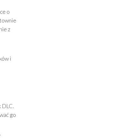
ce o
ktownie
nie z
ków i
k DLC.
ywać go
y