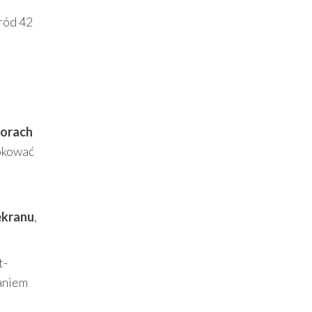
ród 42
torach
wokować
ekranu
,
t-
aniem