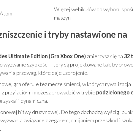
Więcej wehikułów do wyboru spoś
i Atom
maszyn
 zniszczenie i tryby nastawione na
des Ultimate Edition (Gra Xbox One)
zmierzysz się na
32 
lko wyzwanie szybkości – tory są projektowane tak, by pro
ywania przewag, które daje uzbrojenie.
ynowe, gra oferuje też mecze śmierci, w których rywalizacja
i z przyjaciółmi możesz prowadzić w trybie
podzielonego 
arzyska” i dynamiczna.
onowej bitwy drużynowej. Do tego dochodzą wyścigi punk
 wyzwania związane z zegarem, omijaniem przeszkód i szuk
.