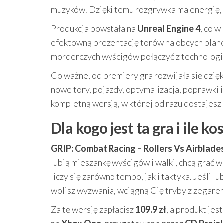
muzyków. Dzięki temu rozgrywka ma energię, 
Produkcja powstała na
Unreal Engine 4
, co w
efektowną prezentację torów na obcych plane
morderczych wyścigów połączyć z technologią
Co ważne, od premiery gra rozwijała się dzięk
nowe tory, pojazdy, optymalizacja, poprawki i
kompletną wersją, w której od razu dostajes
Dla kogo jest ta gra i ile ko
GRIP: Combat Racing – Rollers Vs Airblade
lubią mieszankę wyścigów i walki, chcą grać w
liczy się zarówno tempo, jak i taktyka. Jeśli l
wolisz wyzwania, wciągną Cię tryby z zegare
Za tę wersję zapłacisz
109.9 zł
, a produkt jes