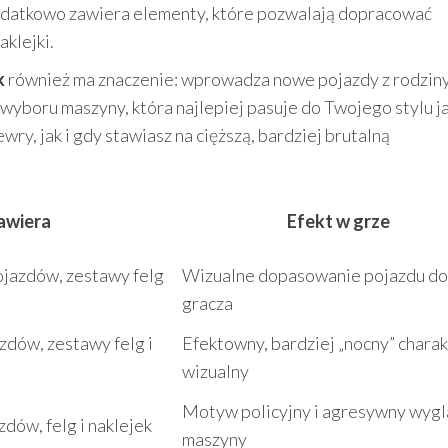
odatkowo zawiera elementy, które pozwalają dopracować
aklejki.
k
również ma znaczenie: wprowadza nowe pojazdy z rodziny
 wyboru maszyny, która najlepiej pasuje do Twojego stylu j
y, jak i gdy stawiasz na cięższą, bardziej brutalną
awiera
Efekt w grze
ojazdów, zestawy felg
Wizualne dopasowanie pojazdu do 
gracza
zdów, zestawy felg i
Efektowny, bardziej „nocny” chara
wizualny
Motyw policyjny i agresywny wyg
zdów, felg i naklejek
maszyny