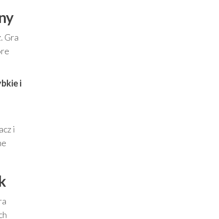
yny
z. Gra
óre
bkie i
cz i
ne
k
ra
ch