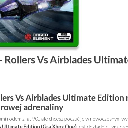
 Rollers Vs Airblades Ultimat
)
ers Vs Airblades Ultimate Edition 
rowej adrenaliny
mi rodem z lat 90., ale chcesz poczuć je w nowoczesnym wy
s Ultimate Edition (Gra Xbox One)
jest dokładnie tym, cz