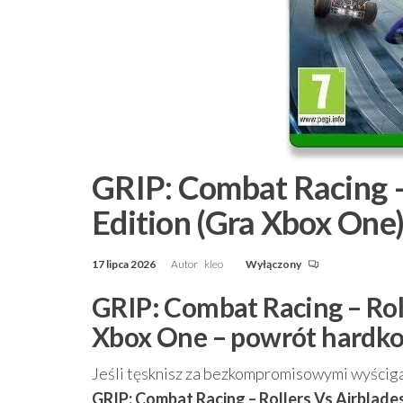
GRIP: Combat Racing –
Edition (Gra Xbox One
17 lipca 2026
Autor
kleo
Wyłączony
GRIP: Combat Racing – Roll
Xbox One – powrót hardko
Jeśli tęsknisz za bezkompromisowymi wyściga
GRIP: Combat Racing – Rollers Vs Airblade