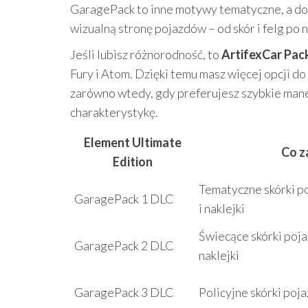
GaragePack to inne motywy tematyczne, a d
wizualną stronę pojazdów – od skór i felg po n
Jeśli lubisz różnorodność, to
ArtifexCar Pac
Fury i Atom. Dzięki temu masz więcej opcji do
zarówno wtedy, gdy preferujesz szybkie manewr
charakterystykę.
Element Ultimate
Co z
Edition
Tematyczne skórki p
GaragePack 1 DLC
i naklejki
Świecące skórki poja
GaragePack 2 DLC
naklejki
GaragePack 3 DLC
Policyjne skórki poja