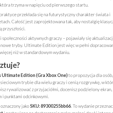
która trzyma w napięciu od pierwszego startu.
 praktyce przekłada się na futurystyczny charakter świata i
tach. Całość jest zaprojektowana tak, aby nostalgię klasy
 przyszłości.
i społeczności aktywnych graczy – pojawiały się aktualizacj
 nowe tryby. Ultimate Edition jest więc w pełni dopracowan
z więcej niż w standardowym wydaniu.
sztuje?
s Ultimate Edition (Gra Xbox One)
to propozycja dla osób,
 sieciowym trybie dla wielu graczy i cenią rozgrywkę, w któ
ubisz rywalizować z przyjaciółmi, docenisz podzielony ekran, 
m i punktami odcinkowymi.
t oznaczony jako
SKU: 89300255bb66
. To wydanie przezna