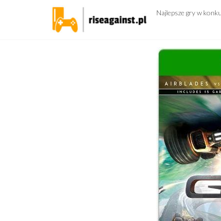
Przejdź
Najlepsze gry w konk
do
treści