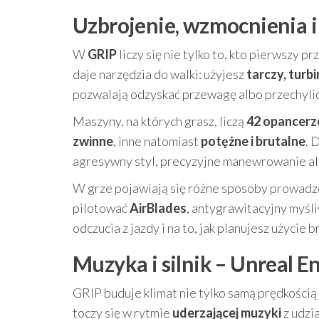
Uzbrojenie, wzmocnienia i
W
GRIP
liczy się nie tylko to, kto pierwszy 
daje narzędzia do walki: użyjesz
tarczy, turbin
pozwalają odzyskać przewagę albo przechylić 
Maszyny, na których grasz, liczą
42 opancerz
zwinne
, inne natomiast
potężne i brutalne
. 
agresywny styl, precyzyjne manewrowanie alb
W grze pojawiają się różne sposoby prowadze
pilotować
AirBlades
, antygrawitacyjny myśl
odczucia z jazdy i na to, jak planujesz użycie 
Muzyka i silnik – Unreal E
GRIP buduje klimat nie tylko samą prędkością
toczy się w rytmie
uderzającej muzyki
z udzi