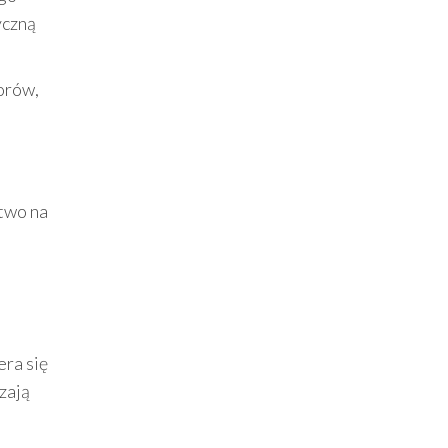
yczną
orów,
two na
era się
zają