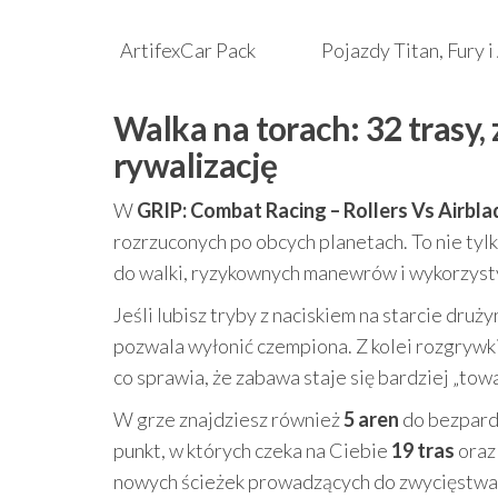
ArtifexCar Pack
Pojazdy Titan, Fury 
Walka na torach: 32 trasy,
rywalizację
W
GRIP: Combat Racing – Rollers Vs Airbla
rozrzuconych po obcych planetach. To nie ty
do walki, ryzykownych manewrów i wykorzyst
Jeśli lubisz tryby z naciskiem na starcie druż
pozwala wyłonić czempiona. Z kolei rozgrywk
co sprawia, że zabawa staje się bardziej „tow
W grze znajdziesz również
5 aren
do bezpard
punkt, w których czeka na Ciebie
19 tras
oraz
nowych ścieżek prowadzących do zwycięstwa