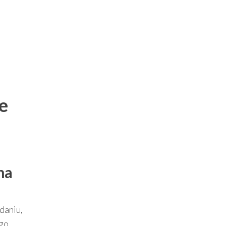
e
na
daniu,
ego