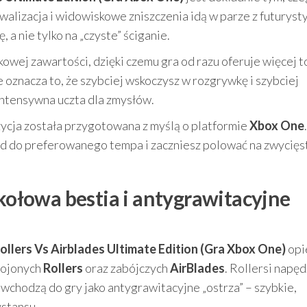
ywalizacja i widowiskowe zniszczenia idą w parze z futuryst
 a nie tylko na „czyste” ściganie.
wej zawartości, dzięki czemu gra od razu oferuje więcej t
oznacza to, że szybciej wskoczysz w rozgrywkę i szybciej
 intensywna uczta dla zmysłów.
zycja została przygotowana z myślą o platformie
Xbox One
.
zd do preferowanego tempa i zaczniesz polować na zwycięs
 kołowa bestia i antygrawitacyjne
ollers Vs Airblades Ultimate Edition (Gra Xbox One)
opi
brojonych
Rollers
oraz zabójczych
AirBlades
. Rollersi napęd
s wchodzą do gry jako antygrawitacyjne „ostrza” – szybkie,
stansu.