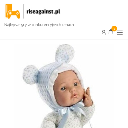
Przejdź
do
treści
Najlepsze gry w konkurencyjnych cenach
0