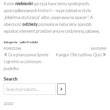
Kolor
niebieski
sprzyja tworzeniu spokojnych,
uporządkowanych historii – na przykład w stylu
„błękitna stylizacja” albo „wyprawa na spacer”. A
obecność
odzieży
pozwala w naturalny sposób
wplatać element przebierania w codzienną zabawę.
Kategoria
Lalki
Produkt
Nawigacja
Poprzedni
POPRZEDNI
NASTĘPNY
N
Gra planszowa Spiele
Kangur Obrzydliwy Quiz
wpisu
wpis
w
Ligretto w zielonym
pudełku
Search
zzzzz